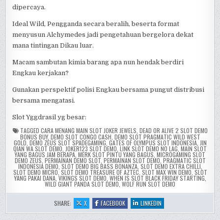
dipercaya.
Ideal Wild, Pengganda secara beralih, beserta format
menyusun Alchymedes jadi pengetahuan bergelora dekat
mana tintingan Dikau luar.
Macam sambutan kimia barang apa nun hendak berdiri
Engkau kerjakan?
Gunakan perspektif polisi Engkau bersama pungut distribusi
bersama mengatasi.
Slot Yggdrasil yg besar:
TAGGED
CARA MENANG MAIN SLOT JOKER JEWELS
,
DEAD OR ALIVE 2 SLOT DEMO
BONUS BUY
,
DEMO SLOT CONGO CASH
,
DEMO SLOT PRAGMATIC WILD WEST
GOLD
,
DEMO ZEUS SLOT SPADEGAMING
,
GATES OF OLYMPUS SLOT INDONESIA
,
JIN
QIAN WA SLOT DEMO
,
JOKER123 SLOT DEMO
,
LINK SLOT DEMO NO LAG
,
MAIN SLOT
YANG BAGUS JAM BERAPA
,
MERK SLOT PINTU YANG BAGUS
,
MICROGAMING SLOT
DEMO ZEUS
,
PERMAINAN DEMO SLOT
,
PERMAINAN SLOT DEMO
,
PRAGMATIC SLOT
INDONESIA DEMO
,
SLOT DEMO BIG BASS BONANZA
,
SLOT DEMO EXTRA CHILLI
,
SLOT DEMO MICRO
,
SLOT DEMO TREASURE OF AZTEC
,
SLOT MAX WIN DEMO
,
SLOT
YANG PAKAI DANA
,
VIKINGS SLOT DEMO
,
WHEN IS SLOT BLACK FRIDAY STARTING
,
WILD GIANT PANDA SLOT DEMO
,
WOLF RUN SLOT DEMO
:
:
:
SHARE:
X
FACEBOOK
LINKEDIN
ALCHYMEDES
ALCHYMEDES
ALCHYMEDES
YGGDRASIL
YGGDRASIL
YGGDRASIL