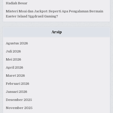
Hadiah Besar
Misteri Moai dan Jackpot: Seperti Apa Pengalaman Bermain
Easter Island Yggdrasil Gaming?
Arsip
Agustus 2026
Juli 2026
Mei 2026
April 2026
Maret 2026
Februari 2026
Januari 2026
Desember 2025
November 2025