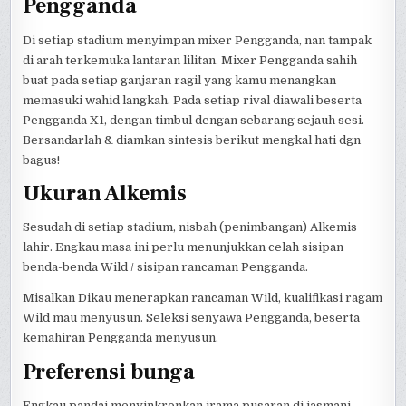
Pengganda
Di setiap stadium menyimpan mixer Pengganda, nan tampak
di arah terkemuka lantaran lilitan. Mixer Pengganda sahih
buat pada setiap ganjaran ragil yang kamu menangkan
memasuki wahid langkah. Pada setiap rival diawali beserta
Pengganda X1, dengan timbul dengan sebarang sejauh sesi.
Bersandarlah & diamkan sintesis berikut mengkal hati dgn
bagus!
Ukuran Alkemis
Sesudah di setiap stadium, nisbah (penimbangan) Alkemis
lahir. Engkau masa ini perlu menunjukkan celah sisipan
benda-benda Wild / sisipan rancaman Pengganda.
Misalkan Dikau menerapkan rancaman Wild, kualifikasi ragam
Wild mau menyusun. Seleksi senyawa Pengganda, beserta
kemahiran Pengganda menyusun.
Preferensi bunga
Engkau pandai menyinkronkan irama pusaran di jasmani.