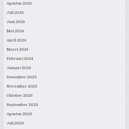
Agustus 2024
Juli 2024
Juni 2024
Mei 2024
April 2024
Maret 2024
Februari 2024
Januari 2024
Desember 2023
November 2023
Oktober 2023
September 2023
Agustus 2023
Juli 2023