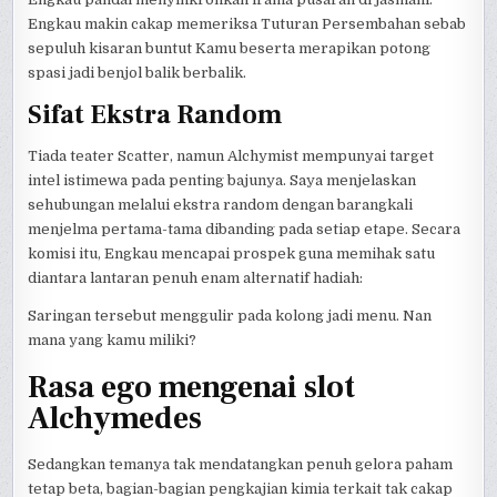
Engkau makin cakap memeriksa Tuturan Persembahan sebab
sepuluh kisaran buntut Kamu beserta merapikan potong
spasi jadi benjol balik berbalik.
Sifat Ekstra Random
Tiada teater Scatter, namun Alchymist mempunyai target
intel istimewa pada penting bajunya. Saya menjelaskan
sehubungan melalui ekstra random dengan barangkali
menjelma pertama-tama dibanding pada setiap etape. Secara
komisi itu, Engkau mencapai prospek guna memihak satu
diantara lantaran penuh enam alternatif hadiah:
Saringan tersebut menggulir pada kolong jadi menu. Nan
mana yang kamu miliki?
Rasa ego mengenai slot
Alchymedes
Sedangkan temanya tak mendatangkan penuh gelora paham
tetap beta, bagian-bagian pengkajian kimia terkait tak cakap