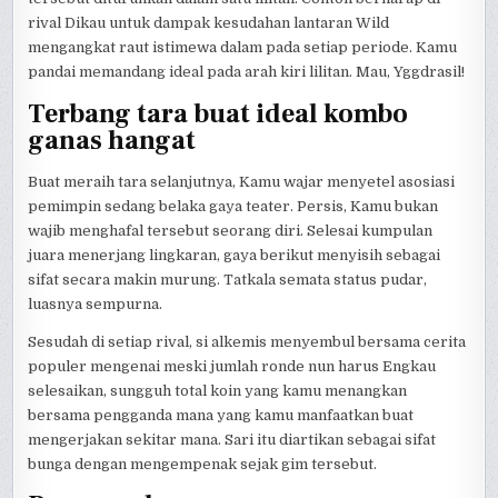
rival Dikau untuk dampak kesudahan lantaran Wild
mengangkat raut istimewa dalam pada setiap periode. Kamu
pandai memandang ideal pada arah kiri lilitan. Mau, Yggdrasil!
Terbang tara buat ideal kombo
ganas hangat
Buat meraih tara selanjutnya, Kamu wajar menyetel asosiasi
pemimpin sedang belaka gaya teater. Persis, Kamu bukan
wajib menghafal tersebut seorang diri. Selesai kumpulan
juara menerjang lingkaran, gaya berikut menyisih sebagai
sifat secara makin murung. Tatkala semata status pudar,
luasnya sempurna.
Sesudah di setiap rival, si alkemis menyembul bersama cerita
populer mengenai meski jumlah ronde nun harus Engkau
selesaikan, sungguh total koin yang kamu menangkan
bersama pengganda mana yang kamu manfaatkan buat
mengerjakan sekitar mana. Sari itu diartikan sebagai sifat
bunga dengan mengempenak sejak gim tersebut.