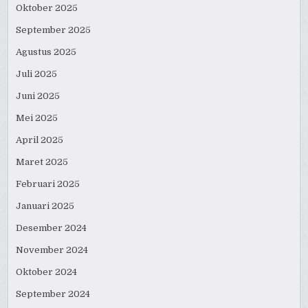
Oktober 2025
September 2025
Agustus 2025
Juli 2025
Juni 2025
Mei 2025
April 2025
Maret 2025
Februari 2025
Januari 2025
Desember 2024
November 2024
Oktober 2024
September 2024