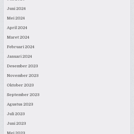
Juni 2024
Mei 2024
April 2024
Maret 2024
Februari 2024
Januari 2024
Desember 2023
November 2023
Oktober 2023
September 2023
Agustus 2023
Juli 2023
Juni 2023
Mei 2023