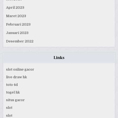
April 2023
Maret 2023
Februari 2023
Januari 2023
Desember 2022
Links
slot online gacor
live draw hk
toto 4d
togel hk
situs gacor
slot
slot