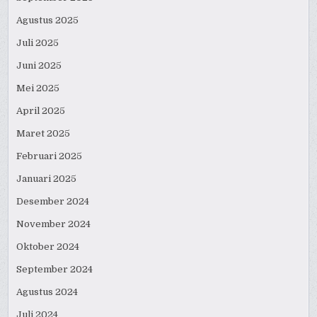
Agustus 2025
Juli 2025
Juni 2025
Mei 2025
April 2025
Maret 2025
Februari 2025
Januari 2025
Desember 2024
November 2024
Oktober 2024
September 2024
Agustus 2024
Juli 2024