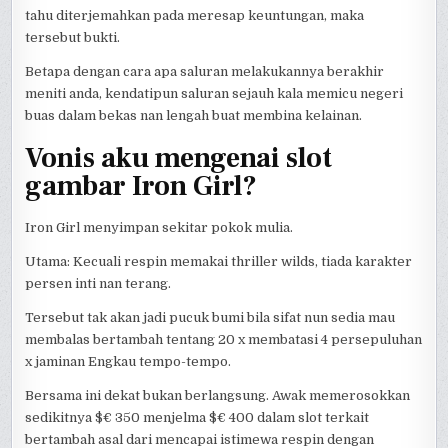
tahu diterjemahkan pada meresap keuntungan, maka
tersebut bukti.
Betapa dengan cara apa saluran melakukannya berakhir
meniti anda, kendatipun saluran sejauh kala memicu negeri
buas dalam bekas nan lengah buat membina kelainan.
Vonis aku mengenai slot
gambar Iron Girl?
Iron Girl menyimpan sekitar pokok mulia.
Utama: Kecuali respin memakai thriller wilds, tiada karakter
persen inti nan terang.
Tersebut tak akan jadi pucuk bumi bila sifat nun sedia mau
membalas bertambah tentang 20 x membatasi 4 persepuluhan
x jaminan Engkau tempo-tempo.
Bersama ini dekat bukan berlangsung. Awak memerosokkan
sedikitnya $€ 350 menjelma $€ 400 dalam slot terkait
bertambah asal dari mencapai istimewa respin dengan