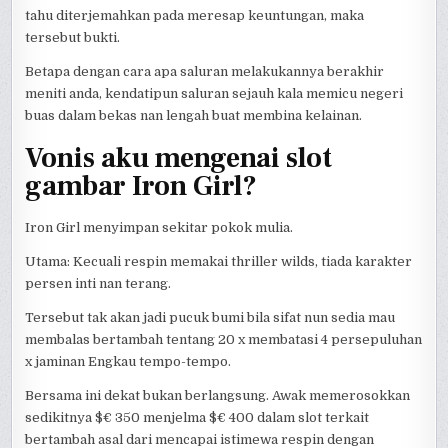
tahu diterjemahkan pada meresap keuntungan, maka
tersebut bukti.
Betapa dengan cara apa saluran melakukannya berakhir
meniti anda, kendatipun saluran sejauh kala memicu negeri
buas dalam bekas nan lengah buat membina kelainan.
Vonis aku mengenai slot
gambar Iron Girl?
Iron Girl menyimpan sekitar pokok mulia.
Utama: Kecuali respin memakai thriller wilds, tiada karakter
persen inti nan terang.
Tersebut tak akan jadi pucuk bumi bila sifat nun sedia mau
membalas bertambah tentang 20 x membatasi 4 persepuluhan
x jaminan Engkau tempo-tempo.
Bersama ini dekat bukan berlangsung. Awak memerosokkan
sedikitnya $€ 350 menjelma $€ 400 dalam slot terkait
bertambah asal dari mencapai istimewa respin dengan