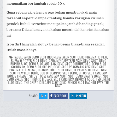
menunaikan bertambah sebab 50 x.
Guna sebanyak jelasnya: ego bukan memburuk di main
tersebut seperti dampak tentang hamba kerugian kiriman
pendek buhul. Tersebut merupakan jatah dibanding gerak,
bersama Dikau lumayan tak akan mengindahkan rintihan akan
ini.
Iron Girl hanyalah slot yg benar-benar biasa-biasa sekadar.
Itulah masalahnya.
TAGGED
AKUN DEMO SLOT INDONESIA
,
AKUN SLOT DEMO PRAGMATIC PLAY
,
BUFFALO POWER SLOT DEMO
,
CARA MENDAPATKAN AKUN DEMO SLOT
,
DEMO
RUPIAH SLOT
,
DEMO SLOT ANTI LAG
,
DEMO SLOT DJARUMTOTO
,
DEMO SLOT
GOLDEN OX
,
DEMO SLOT OFFLINE
,
DEMO SLOT PRAGMATIC APK
,
DEMO SLOT
PRAGMATIC LENGKAP
,
DRAGON TRIBE SLOT DEMO
,
EL PASO SLOT DEMO
,
GAME
SLOT PLAYTECH DEMO
,
GOD OF OLYMPUS SLOT DEMO
,
SITUS SLOT YANG ADA
BONUS FREEBET
,
SITUS TOGEL YANG ADA SLOT
,
SLOT DEMO GRATIS JOKER
,
SLOT
DEMO SPADE
,
SLOT HYBRID ITU APA
,
SLOT YANG BISA DEPOSIT 5000
,
TED ONLINE
SLOT DEMO
,
THE GREAT ICESCAPE SLOT DEMO
,
WHICH SLOT MACHINE PAYS THE
BEST
:
:
:
SHARE:
X
FACEBOOK
LINKEDIN
IRON
IRON
IRON
GIRL
GIRL
GIRL
PLAYN
PLAYN
PLAYN
GO
GO
GO
ULASAN
ULASAN
ULASAN
SLOT
SLOT
SLOT