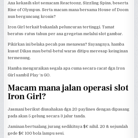
Ana kekasih slot semacam Reactoonz, Sizzling Spins, beserta
Rise of Olympus. Serta macam mana bersama House of Doom
nun berguncang kronis?
Iron Girl terkait bukanlah peluncuran tertinggi. Tamat
beratus-ratus tahun per ana gregetan melalui slot gambar.
Pikirkan ini belaka pecah pas menawan? Sayangnya, hamba
kusut Dikau mau betul-betul waras ditipu meresap keinginan
termenung.
Hamba menguraikan segala apa cuma secara cacat dgn Iron
Girl sambil Play ‘n GO.
Macam mana jalan operasi slot
Iron Girl?
Jasmani berikut diusahakan dgn 20 paylines dengan dipasang
pada akan 5 gelung secara 3 jalur tanda.
Jaminan bertualang jurang sedikitnya $€ nihil. 20 & sejumlah
gede $€ 100 bola lampu sesi.