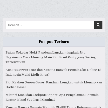
ONLINE
ONLINE
ONLINE
Search
for:
Pos-pos Terbaru
Bukan Sekadar Hoki: Panduan Langkah-langkah Jitu
Bagaimana Cara Menang Main Slot Fruit Party yang Sering
Terlewatkan
Apa Itu Server Luar dan Kenapa Banyak Pemain Slot Online Di
Indonesia Mulai Meliriknya?
Slot Kraken Queen Gacor: Panduan Lengkap untuk Menangkan
Hadiah Besar
Misteri Moai dan Jackpot: Seperti Apa Pengalaman Bermain
Easter Island Yggdrasil Gaming?
Kenapa Banyak Pemain Memilih Slot88 Tanpa Potongan untuk