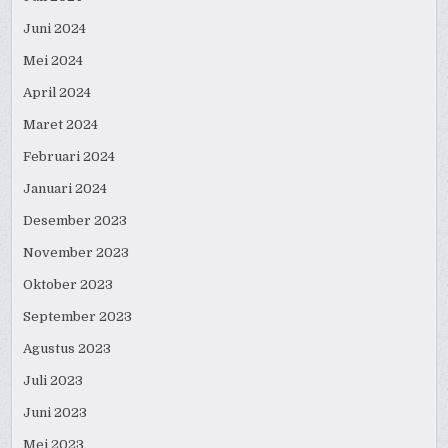
Juni 2024
Mei 2024
April 2024
Maret 2024
Februari 2024
Januari 2024
Desember 2023
November 2023
Oktober 2023
September 2023
Agustus 2023
Juli 2023
Juni 2023
Mei 2023