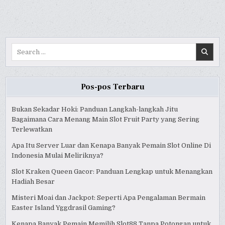
ONLINE
ONLINE
ONLINE
Search
for:
Pos-pos Terbaru
Bukan Sekadar Hoki: Panduan Langkah-langkah Jitu
Bagaimana Cara Menang Main Slot Fruit Party yang Sering
Terlewatkan
Apa Itu Server Luar dan Kenapa Banyak Pemain Slot Online Di
Indonesia Mulai Meliriknya?
Slot Kraken Queen Gacor: Panduan Lengkap untuk Menangkan
Hadiah Besar
Misteri Moai dan Jackpot: Seperti Apa Pengalaman Bermain
Easter Island Yggdrasil Gaming?
Kenapa Banyak Pemain Memilih Slot88 Tanpa Potongan untuk