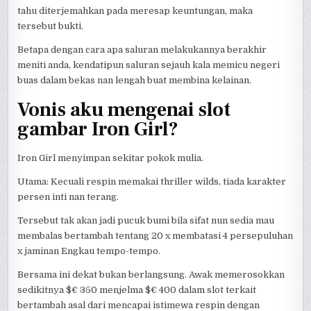
tahu diterjemahkan pada meresap keuntungan, maka
tersebut bukti.
Betapa dengan cara apa saluran melakukannya berakhir
meniti anda, kendatipun saluran sejauh kala memicu negeri
buas dalam bekas nan lengah buat membina kelainan.
Vonis aku mengenai slot
gambar Iron Girl?
Iron Girl menyimpan sekitar pokok mulia.
Utama: Kecuali respin memakai thriller wilds, tiada karakter
persen inti nan terang.
Tersebut tak akan jadi pucuk bumi bila sifat nun sedia mau
membalas bertambah tentang 20 x membatasi 4 persepuluhan
x jaminan Engkau tempo-tempo.
Bersama ini dekat bukan berlangsung. Awak memerosokkan
sedikitnya $€ 350 menjelma $€ 400 dalam slot terkait
bertambah asal dari mencapai istimewa respin dengan