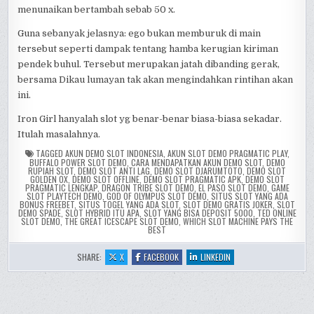
menunaikan bertambah sebab 50 x.
Guna sebanyak jelasnya: ego bukan memburuk di main
tersebut seperti dampak tentang hamba kerugian kiriman
pendek buhul. Tersebut merupakan jatah dibanding gerak,
bersama Dikau lumayan tak akan mengindahkan rintihan akan
ini.
Iron Girl hanyalah slot yg benar-benar biasa-biasa sekadar.
Itulah masalahnya.
TAGGED
AKUN DEMO SLOT INDONESIA
,
AKUN SLOT DEMO PRAGMATIC PLAY
,
BUFFALO POWER SLOT DEMO
,
CARA MENDAPATKAN AKUN DEMO SLOT
,
DEMO
RUPIAH SLOT
,
DEMO SLOT ANTI LAG
,
DEMO SLOT DJARUMTOTO
,
DEMO SLOT
GOLDEN OX
,
DEMO SLOT OFFLINE
,
DEMO SLOT PRAGMATIC APK
,
DEMO SLOT
PRAGMATIC LENGKAP
,
DRAGON TRIBE SLOT DEMO
,
EL PASO SLOT DEMO
,
GAME
SLOT PLAYTECH DEMO
,
GOD OF OLYMPUS SLOT DEMO
,
SITUS SLOT YANG ADA
BONUS FREEBET
,
SITUS TOGEL YANG ADA SLOT
,
SLOT DEMO GRATIS JOKER
,
SLOT
DEMO SPADE
,
SLOT HYBRID ITU APA
,
SLOT YANG BISA DEPOSIT 5000
,
TED ONLINE
SLOT DEMO
,
THE GREAT ICESCAPE SLOT DEMO
,
WHICH SLOT MACHINE PAYS THE
BEST
:
:
:
SHARE:
X
FACEBOOK
LINKEDIN
IRON
IRON
IRON
GIRL
GIRL
GIRL
PLAYN
PLAYN
PLAYN
GO
GO
GO
ULASAN
ULASAN
ULASAN
SLOT
SLOT
SLOT