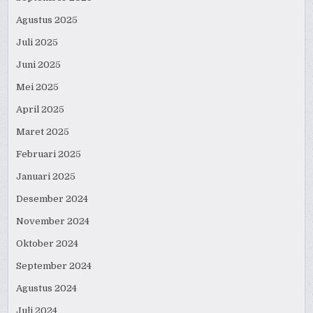
Agustus 2025
Juli 2025
Juni 2025
Mei 2025
April 2025
Maret 2025
Februari 2025
Januari 2025
Desember 2024
November 2024
Oktober 2024
September 2024
Agustus 2024
Juli 2024