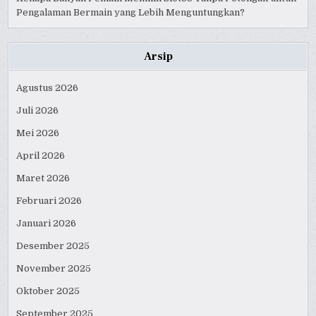
Pengalaman Bermain yang Lebih Menguntungkan?
Arsip
Agustus 2026
Juli 2026
Mei 2026
April 2026
Maret 2026
Februari 2026
Januari 2026
Desember 2025
November 2025
Oktober 2025
September 2025