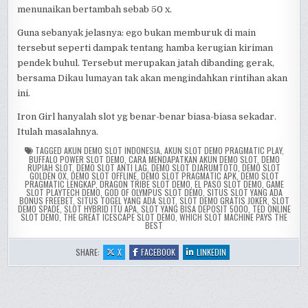
menunaikan bertambah sebab 50 x.
Guna sebanyak jelasnya: ego bukan memburuk di main
tersebut seperti dampak tentang hamba kerugian kiriman
pendek buhul. Tersebut merupakan jatah dibanding gerak,
bersama Dikau lumayan tak akan mengindahkan rintihan akan
ini.
Iron Girl hanyalah slot yg benar-benar biasa-biasa sekadar.
Itulah masalahnya.
TAGGED
AKUN DEMO SLOT INDONESIA
,
AKUN SLOT DEMO PRAGMATIC PLAY
,
BUFFALO POWER SLOT DEMO
,
CARA MENDAPATKAN AKUN DEMO SLOT
,
DEMO
RUPIAH SLOT
,
DEMO SLOT ANTI LAG
,
DEMO SLOT DJARUMTOTO
,
DEMO SLOT
GOLDEN OX
,
DEMO SLOT OFFLINE
,
DEMO SLOT PRAGMATIC APK
,
DEMO SLOT
PRAGMATIC LENGKAP
,
DRAGON TRIBE SLOT DEMO
,
EL PASO SLOT DEMO
,
GAME
SLOT PLAYTECH DEMO
,
GOD OF OLYMPUS SLOT DEMO
,
SITUS SLOT YANG ADA
BONUS FREEBET
,
SITUS TOGEL YANG ADA SLOT
,
SLOT DEMO GRATIS JOKER
,
SLOT
DEMO SPADE
,
SLOT HYBRID ITU APA
,
SLOT YANG BISA DEPOSIT 5000
,
TED ONLINE
SLOT DEMO
,
THE GREAT ICESCAPE SLOT DEMO
,
WHICH SLOT MACHINE PAYS THE
BEST
:
:
:
SHARE:
X
FACEBOOK
LINKEDIN
IRON
IRON
IRON
GIRL
GIRL
GIRL
PLAYN
PLAYN
PLAYN
GO
GO
GO
ULASAN
ULASAN
ULASAN
SLOT
SLOT
SLOT