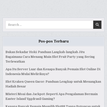
ONLINE
ONLINE
ONLINE
Search
for:
Pos-pos Terbaru
Bukan Sekadar Hoki: Panduan Langkah-langkah Jitu
Bagaimana Cara Menang Main Slot Fruit Party yang Sering
Terlewatkan
Apa Itu Server Luar dan Kenapa Banyak Pemain Slot Online Di
Indonesia Mulai Meliriknya?
Slot Kraken Queen Gacor: Panduan Lengkap untuk Menangkan
Hadiah Besar
Misteri Moai dan Jackpot: Seperti Apa Pengalaman Bermain
Easter Island Yggdrasil Gaming?
Kenapa Banyak Pemain Memilih Slot88 Tanpa Potongan untuk