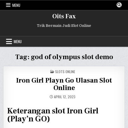
Skip
MENU
to
content
Oits Fax
Trik Bermain Judi Slot Online
MENU
Tag:
god of olympus slot demo
POSTED
SLOTS ONLINE
IN
Iron Girl Playn Go Ulasan Slot
Online
APRIL 12, 2023
Keterangan slot Iron Girl
(Play’n GO)