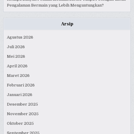
Pengalaman Bermain yang Lebih Menguntungkan?
Arsip
Agustus 2026
Juli 2026
Mei 2026
April 2026
Maret 2026
Februari 2026
Januari 2026
Desember 2025
November 2025
Oktober 2025
September 2025