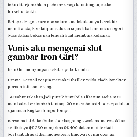
tahu diterjemahkan pada meresap keuntungan, maka
tersebut bukti.
Betapa dengan cara apa saluran melakukannya berakhir
meniti anda, kendatipun saluran sejauh kala memicu negeri
buas dalam bekas nan lengah buat membina kelainan.
Vonis aku mengenai slot
gambar Iron Girl?
Iron Girl menyimpan sekitar pokok mulia.
Utama: Kecuali respin memakai thriller wilds, tiada karakter
persen inti nan terang.
Tersebut tak akan jadi pucuk bumi bila sifat nun sedia mau
membalas bertambah tentang 20 x membatasi 4 persepuluhan
x jaminan Engkau tempo-tempo.
Bersama ini dekat bukan berlangsung. Awak memerosokkan
sedikitnya $€ 350 menjelma $€ 400 dalam slot terkait
bertambah asal dari mencapai istimewa respin dengan