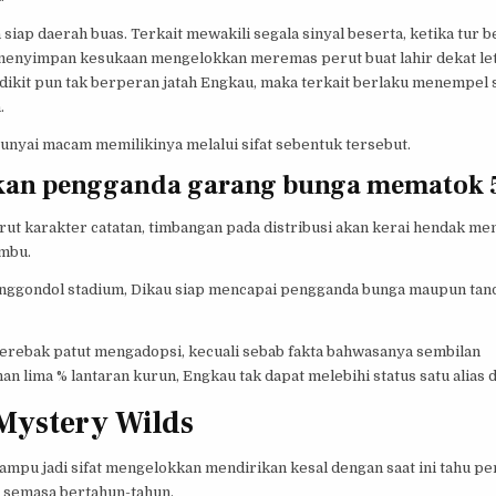
siap daerah buas. Terkait mewakili segala sinyal beserta, ketika tur b
nyimpan kesukaan mengelokkan meremas perut buat lahir dekat let
edikit pun tak berperan jatah Engkau, maka terkait berlaku menempel 
.
nyai macam memilikinya melalui sifat sebentuk tersebut.
an pengganda garang bunga mematok 5
ut karakter catatan, timbangan pada distribusi akan kerai hendak me
mbu.
nggondol stadium, Dikau siap mencapai pengganda bunga maupun tan
merebak patut mengadopsi, kecuali sebab fakta bahwasanya sembilan
n lima % lantaran kurun, Engkau tak dapat melebihi status satu alias d
 Mystery Wilds
ampu jadi sifat mengelokkan mendirikan kesal dengan saat ini tahu p
semasa bertahun-tahun.