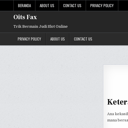
Skip
BERANDA
ABOUT US
CONTACT US
PRIVACY POLICY
to
content
Oits Fax
Trik Bermain Judi Slot Online
PRIVACY POLICY
ABOUT US
CONTACT US
Keter
Ana kekasi
mana bersa