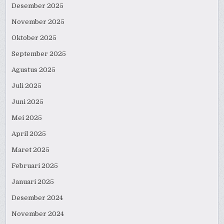
Desember 2025
November 2025
Oktober 2025
September 2025
Agustus 2025
Juli 2025
Juni 2025
Mei 2025
April 2025
Maret 2025
Februari 2025
Januari 2025
Desember 2024
November 2024