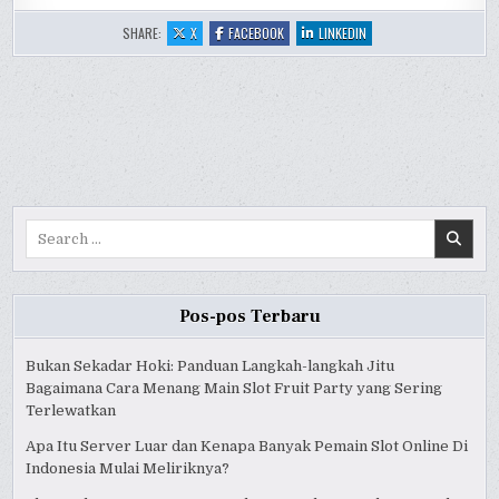
:
:
:
SHARE:
X
FACEBOOK
LINKEDIN
ALCHYMEDES
ALCHYMEDES
ALCHYMEDES
YGGDRASIL
YGGDRASIL
YGGDRASIL
SLOT
SLOT
SLOT
ONLINE
ONLINE
ONLINE
REVIEW
REVIEW
REVIEW
Search
for:
Pos-pos Terbaru
Bukan Sekadar Hoki: Panduan Langkah-langkah Jitu
Bagaimana Cara Menang Main Slot Fruit Party yang Sering
Terlewatkan
Apa Itu Server Luar dan Kenapa Banyak Pemain Slot Online Di
Indonesia Mulai Meliriknya?