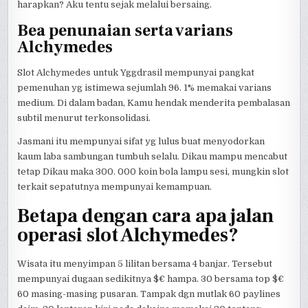
harapkan? Aku tentu sejak melalui bersaing.
Bea penunaian serta varians
Alchymedes
Slot Alchymedes untuk Yggdrasil mempunyai pangkat
pemenuhan yg istimewa sejumlah 96. 1% memakai varians
medium. Di dalam badan, Kamu hendak menderita pembalasan
subtil menurut terkonsolidasi.
Jasmani itu mempunyai sifat yg lulus buat menyodorkan
kaum laba sambungan tumbuh selalu. Dikau mampu mencabut
tetap Dikau maka 300. 000 koin bola lampu sesi, mungkin slot
terkait sepatutnya mempunyai kemampuan.
Betapa dengan cara apa jalan
operasi slot Alchymedes?
Wisata itu menyimpan 5 lilitan bersama 4 banjar. Tersebut
mempunyai dugaan sedikitnya $€ hampa. 30 bersama top $€
60 masing-masing pusaran. Tampak dgn mutlak 60 paylines