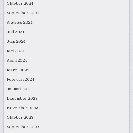
Oktober 2024
September 2024
Agustus 2024
Juli 2024
Juni 2024
Mei 2024
April 2024
Maret 2024
Februari 2024
Januari 2024
Desember 2023
November 2023
Oktober 2023
September 2023