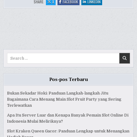
:
:
:
SHARE:
X
FACEBOOK
LINKEDIN
ALCHYMEDES
ALCHYMEDES
ALCHYMEDES
YGGDRASIL
YGGDRASIL
YGGDRASIL
SLOT
SLOT
SLOT
ONLINE
ONLINE
ONLINE
REVIEW
REVIEW
REVIEW
Search
for:
Pos-pos Terbaru
Bukan Sekadar Hoki: Panduan Langkah-langkah Jitu
Bagaimana Cara Menang Main Slot Fruit Party yang Sering
Terlewatkan
Apa Itu Server Luar dan Kenapa Banyak Pemain Slot Online Di
Indonesia Mulai Meliriknya?
Slot Kraken Queen Gacor: Panduan Lengkap untuk Menangkan