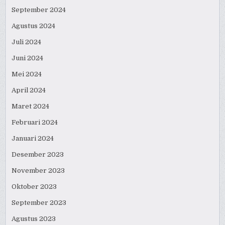
September 2024
Agustus 2024
Juli 2024
Juni 2024
Mei 2024
April 2024
Maret 2024
Februari 2024
Januari 2024
Desember 2023
November 2023
Oktober 2023
September 2023
Agustus 2023