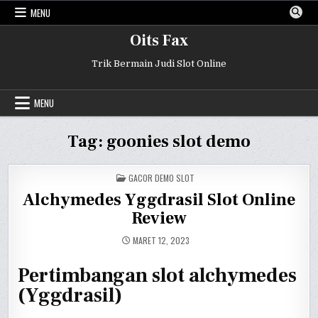
Skip
MENU
to
content
Oits Fax
Trik Bermain Judi Slot Online
MENU
Tag:
goonies slot demo
POSTED
GACOR DEMO SLOT
IN
Alchymedes Yggdrasil Slot Online
Review
MARET 12, 2023
Pertimbangan slot alchymedes
(Yggdrasil)