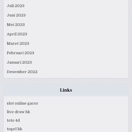
Juli 2023
Juni 2023
Mei 2023
April 2023
Maret 2023
Februari 2023
Januari 2023
Desember 2022
Links
slot online gacor
live draw hk
toto 4d
togel hk