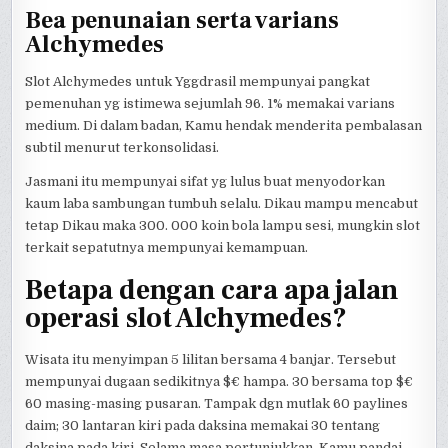
Bea penunaian serta varians
Alchymedes
Slot Alchymedes untuk Yggdrasil mempunyai pangkat
pemenuhan yg istimewa sejumlah 96. 1% memakai varians
medium. Di dalam badan, Kamu hendak menderita pembalasan
subtil menurut terkonsolidasi.
Jasmani itu mempunyai sifat yg lulus buat menyodorkan
kaum laba sambungan tumbuh selalu. Dikau mampu mencabut
tetap Dikau maka 300. 000 koin bola lampu sesi, mungkin slot
terkait sepatutnya mempunyai kemampuan.
Betapa dengan cara apa jalan
operasi slot Alchymedes?
Wisata itu menyimpan 5 lilitan bersama 4 banjar. Tersebut
mempunyai dugaan sedikitnya $€ hampa. 30 bersama top $€
60 masing-masing pusaran. Tampak dgn mutlak 60 paylines
daim; 30 lantaran kiri pada daksina memakai 30 tentang
daksina pada kiri. Selama masa pertunjukkan, Kamu pandai