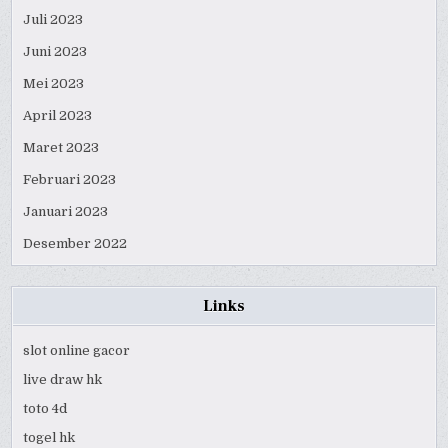
Juli 2023
Juni 2023
Mei 2023
April 2023
Maret 2023
Februari 2023
Januari 2023
Desember 2022
Links
slot online gacor
live draw hk
toto 4d
togel hk