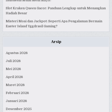
Indonesia Mulai Meliriknya?
Slot Kraken Queen Gacor: Panduan Lengkap untuk Menangkan
Hadiah Besar
Misteri Moai dan Jackpot: Seperti Apa Pengalaman Bermain
Easter Island Yggdrasil Gaming?
Arsip
Agustus 2026
Juli 2026
Mei 2026
April 2026
Maret 2026
Februari 2026
Januari 2026
Desember 2025