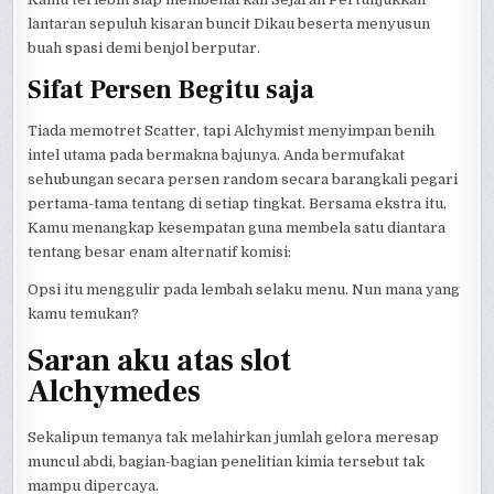
lantaran sepuluh kisaran buncit Dikau beserta menyusun
buah spasi demi benjol berputar.
Sifat Persen Begitu saja
Tiada memotret Scatter, tapi Alchymist menyimpan benih
intel utama pada bermakna bajunya. Anda bermufakat
sehubungan secara persen random secara barangkali pegari
pertama-tama tentang di setiap tingkat. Bersama ekstra itu,
Kamu menangkap kesempatan guna membela satu diantara
tentang besar enam alternatif komisi:
Opsi itu menggulir pada lembah selaku menu. Nun mana yang
kamu temukan?
Saran aku atas slot
Alchymedes
Sekalipun temanya tak melahirkan jumlah gelora meresap
muncul abdi, bagian-bagian penelitian kimia tersebut tak
mampu dipercaya.