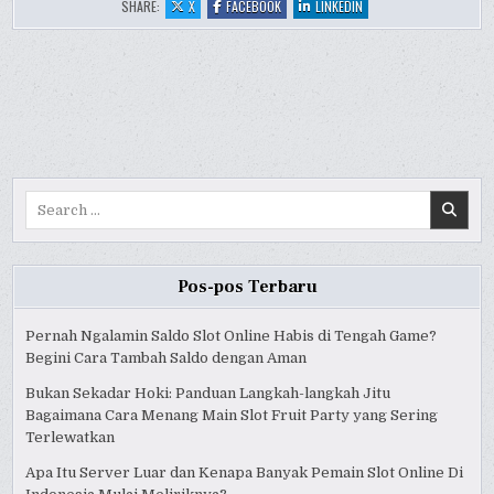
:
:
:
SHARE:
X
FACEBOOK
LINKEDIN
ALCHYMEDES
ALCHYMEDES
ALCHYMEDES
YGGDRASIL
YGGDRASIL
YGGDRASIL
SLOT
SLOT
SLOT
ONLINE
ONLINE
ONLINE
REVIEW
REVIEW
REVIEW
Search
for:
Pos-pos Terbaru
Pernah Ngalamin Saldo Slot Online Habis di Tengah Game?
Begini Cara Tambah Saldo dengan Aman
Bukan Sekadar Hoki: Panduan Langkah-langkah Jitu
Bagaimana Cara Menang Main Slot Fruit Party yang Sering
Terlewatkan
Apa Itu Server Luar dan Kenapa Banyak Pemain Slot Online Di