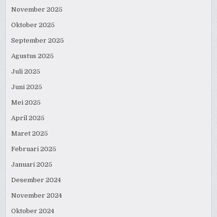
November 2025
Oktober 2025
September 2025
Agustus 2025
Juli 2025
Juni 2025
Mei 2025
April 2025
Maret 2025
Februari 2025
Januari 2025
Desember 2024
November 2024
Oktober 2024