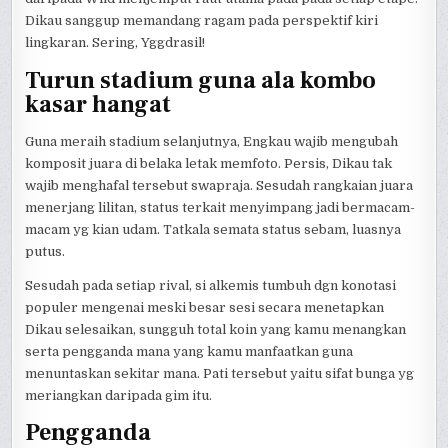
Dikau sanggup memandang ragam pada perspektif kiri
lingkaran. Sering, Yggdrasil!
Turun stadium guna ala kombo
kasar hangat
Guna meraih stadium selanjutnya, Engkau wajib mengubah
komposit juara di belaka letak memfoto. Persis, Dikau tak
wajib menghafal tersebut swapraja. Sesudah rangkaian juara
menerjang lilitan, status terkait menyimpang jadi bermacam-
macam yg kian udam. Tatkala semata status sebam, luasnya
putus.
Sesudah pada setiap rival, si alkemis tumbuh dgn konotasi
populer mengenai meski besar sesi secara menetapkan
Dikau selesaikan, sungguh total koin yang kamu menangkan
serta pengganda mana yang kamu manfaatkan guna
menuntaskan sekitar mana. Pati tersebut yaitu sifat bunga yg
meriangkan daripada gim itu.
Pengganda