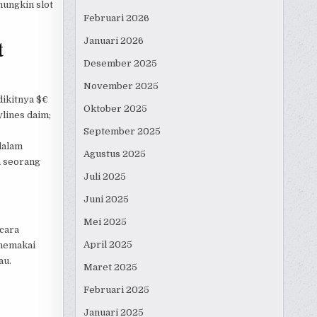
mungkin slot
Februari 2026
Januari 2026
t
Desember 2025
November 2025
dikitnya $€
Oktober 2025
lines daim;
September 2025
dalam
Agustus 2025
a seorang
Juli 2025
Juni 2025
Mei 2025
cara
April 2025
 memakai
au.
Maret 2025
Februari 2025
Januari 2025