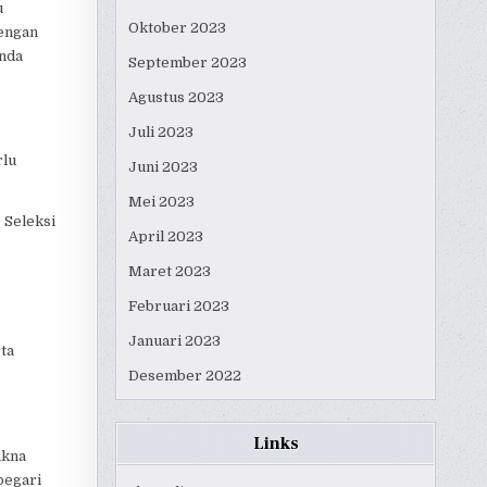
u
Oktober 2023
dengan
enda
September 2023
Agustus 2023
Juli 2023
rlu
Juni 2023
Mei 2023
 Seleksi
April 2023
Maret 2023
Februari 2023
Januari 2023
ta
Desember 2022
Links
akna
pegari