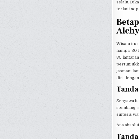
selalu. Di
terkait se
Betap
Alch
Wisata itu
hampa. 30 
30 lantaran
pertunjukk
jasmani lan
diri denga
Tanda
Senyawa ba
seimbang, s
sintesis w
Ana absolu
Tanda