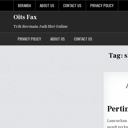
Skip
BERANDA
ABOUT US
CONTACT US
PRIVACY POLICY
to
content
Oits Fax
Trik Bermain Judi Slot Online
PRIVACY POLICY
ABOUT US
CONTACT US
Tag:
s
Perti
Luncurkan A
sendi terku