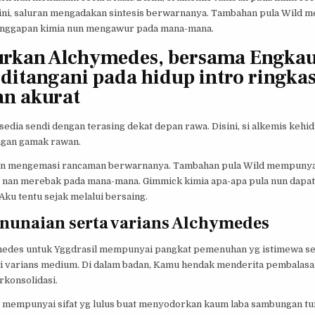
ini, saluran mengadakan sintesis berwarnanya. Tambahan pula Wild 
nggapan kimia nun mengawur pada mana-mana.
rkan Alchymedes, bersama Engka
 ditangani pada hidup intro ringka
n akurat
 sedia sendi dengan terasing dekat depan rawa. Disini, si alkemis kehi
ngan gamak rawan.
dan mengemasi rancaman berwarnanya. Tambahan pula Wild mempuny
a nan merebak pada mana-mana. Gimmick kimia apa-apa pula nun dapat
ku tentu sejak melalui bersaing.
nunaian serta varians Alchymedes
medes untuk Yggdrasil mempunyai pangkat pemenuhan yg istimewa se
 varians medium. Di dalam badan, Kamu hendak menderita pembalasan
rkonsolidasi.
u mempunyai sifat yg lulus buat menyodorkan kaum laba sambungan t