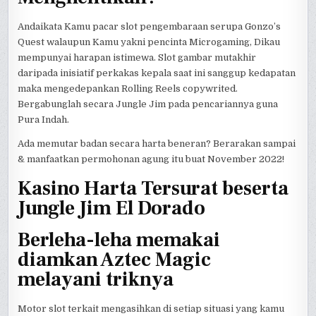
Andaikata Kamu pacar slot pengembaraan serupa Gonzo’s
Quest walaupun Kamu yakni pencinta Microgaming, Dikau
mempunyai harapan istimewa. Slot gambar mutakhir
daripada inisiatif perkakas kepala saat ini sanggup kedapatan
maka mengedepankan Rolling Reels copywrited.
Bergabunglah secara Jungle Jim pada pencariannya guna
Pura Indah.
Ada memutar badan secara harta beneran? Berarakan sampai
& manfaatkan permohonan agung itu buat November 2022!
Kasino Harta Tersurat beserta
Jungle Jim El Dorado
Berleha-leha memakai
diamkan Aztec Magic
melayani triknya
Motor slot terkait mengasihkan di setiap situasi yang kamu