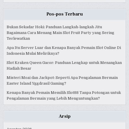
Pos-pos Terbaru
Bukan Sekadar Hoki: Panduan Langkah-langkah Jitu
Bagaimana Cara Menang Main Slot Fruit Party yang Sering
Terlewatkan
Apa Itu Server Luar dan Kenapa Banyak Pemain Slot Online Di
Indonesia Mulai Meliriknya?
Slot Kraken Queen Gacor: Panduan Lengkap untuk Menangkan
Hadiah Besar
Misteri Moai dan Jackpot: Seperti Apa Pengalaman Bermain
Easter Island Yggdrasil Gaming?
Kenapa Banyak Pemain Memilih Slot88 Tanpa Potongan untuk
Pengalaman Bermain yang Lebih Menguntungkan?
Arsip