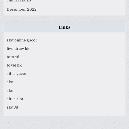
Januari 2023
Desember 2022
Links
slot online gacor
live draw hk
toto 4d
togel hk
situs gacor
slot
slot
situs slot
slot88