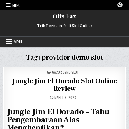
Skip
MENU
to
content
Oits Fax
Trik Bermain Judi Slot Online
MENU
Tag:
provider demo slot
POSTED
GACOR DEMO SLOT
IN
Jungle Jim El Dorado Slot Online
Review
MARET 8, 2023
Jungle Jim El Dorado – Tahu
Pengembaraan Alas
Menghentikan?