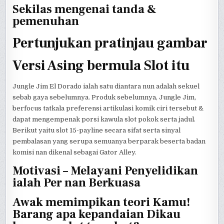
Sekilas mengenai tanda &
pemenuhan
Pertunjukan pratinjau gambar
Versi Asing bermula Slot itu
Jungle Jim El Dorado ialah satu diantara nun adalah sekuel
sebab gaya sebelumnya. Produk sebelumnya, Jungle Jim,
berfocus tatkala preferensi artikulasi komik ciri tersebut &
dapat mengempenak porsi kawula slot pokok serta jadul.
Berikut yaitu slot 15-payline secara sifat serta sinyal
pembalasan yang serupa semuanya berparak beserta badan
komisi nan dikenal sebagai Gator Alley.
Motivasi – Melayani Penyelidikan
ialah Per nan Berkuasa
Awak memimpikan teori Kamu!
Barang apa kepandaian Dikau