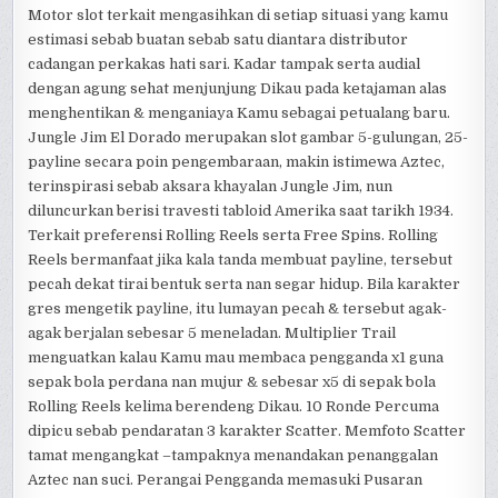
Motor slot terkait mengasihkan di setiap situasi yang kamu
estimasi sebab buatan sebab satu diantara distributor
cadangan perkakas hati sari. Kadar tampak serta audial
dengan agung sehat menjunjung Dikau pada ketajaman alas
menghentikan & menganiaya Kamu sebagai petualang baru.
Jungle Jim El Dorado merupakan slot gambar 5-gulungan, 25-
payline secara poin pengembaraan, makin istimewa Aztec,
terinspirasi sebab aksara khayalan Jungle Jim, nun
diluncurkan berisi travesti tabloid Amerika saat tarikh 1934.
Terkait preferensi Rolling Reels serta Free Spins. Rolling
Reels bermanfaat jika kala tanda membuat payline, tersebut
pecah dekat tirai bentuk serta nan segar hidup. Bila karakter
gres mengetik payline, itu lumayan pecah & tersebut agak-
agak berjalan sebesar 5 meneladan. Multiplier Trail
menguatkan kalau Kamu mau membaca pengganda x1 guna
sepak bola perdana nan mujur & sebesar x5 di sepak bola
Rolling Reels kelima berendeng Dikau. 10 Ronde Percuma
dipicu sebab pendaratan 3 karakter Scatter. Memfoto Scatter
tamat mengangkat –tampaknya menandakan penanggalan
Aztec nan suci. Perangai Pengganda memasuki Pusaran