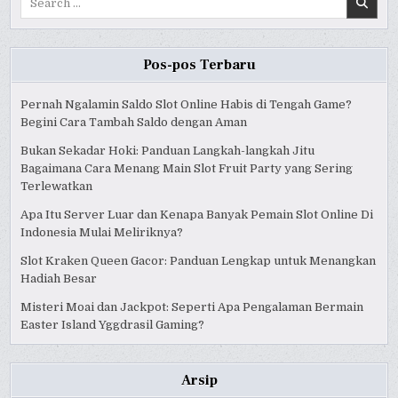
for:
Pos-pos Terbaru
Pernah Ngalamin Saldo Slot Online Habis di Tengah Game?
Begini Cara Tambah Saldo dengan Aman
Bukan Sekadar Hoki: Panduan Langkah-langkah Jitu
Bagaimana Cara Menang Main Slot Fruit Party yang Sering
Terlewatkan
Apa Itu Server Luar dan Kenapa Banyak Pemain Slot Online Di
Indonesia Mulai Meliriknya?
Slot Kraken Queen Gacor: Panduan Lengkap untuk Menangkan
Hadiah Besar
Misteri Moai dan Jackpot: Seperti Apa Pengalaman Bermain
Easter Island Yggdrasil Gaming?
Arsip