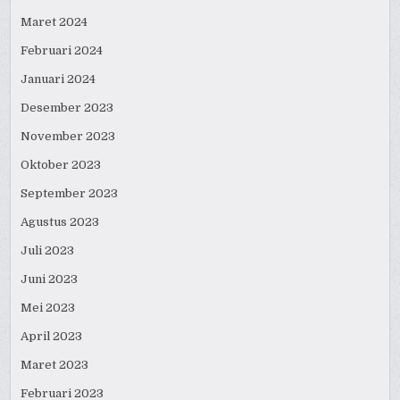
Maret 2024
Februari 2024
Januari 2024
Desember 2023
November 2023
Oktober 2023
September 2023
Agustus 2023
Juli 2023
Juni 2023
Mei 2023
April 2023
Maret 2023
Februari 2023