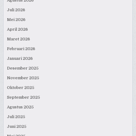
Agustus 2026
Juli 2026
Mei 2026
April 2026
Maret 2026
Februari 2026
Januari 2026
Desember 2025
November 2025
Oktober 2025
September 2025
Agustus 2025
Juli 2025
Juni 2025