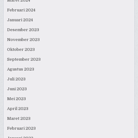
Maret 2024
Februari 2024
Januari 2024
Desember 2023
November 2023
Oktober 2023
September 2023
Agustus 2023
Juli 2023
Juni 2023
Mei 2023
April 2023
Maret 2023
Februari 2023