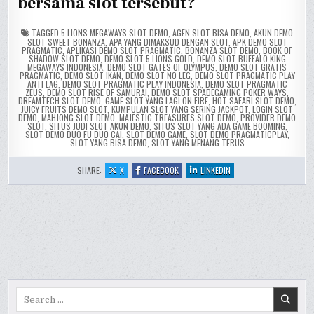
bersama slot tersebut?
TAGGED
5 LIONS MEGAWAYS SLOT DEMO
,
AGEN SLOT BISA DEMO
,
AKUN DEMO
SLOT SWEET BONANZA
,
APA YANG DIMAKSUD DENGAN SLOT
,
APK DEMO SLOT
PRAGMATIC
,
APLIKASI DEMO SLOT PRAGMATIC
,
BONANZA SLOT DEMO
,
BOOK OF
SHADOW SLOT DEMO
,
DEMO SLOT 5 LIONS GOLD
,
DEMO SLOT BUFFALO KING
MEGAWAYS INDONESIA
,
DEMO SLOT GATES OF OLYMPUS
,
DEMO SLOT GRATIS
PRAGMATIC
,
DEMO SLOT IKAN
,
DEMO SLOT NO LEG
,
DEMO SLOT PRAGMATIC PLAY
ANTI LAG
,
DEMO SLOT PRAGMATIC PLAY INDONESIA
,
DEMO SLOT PRAGMATIC
ZEUS
,
DEMO SLOT RISE OF SAMURAI
,
DEMO SLOT SPADEGAMING POKER WAYS
,
DREAMTECH SLOT DEMO
,
GAME SLOT YANG LAGI ON FIRE
,
HOT SAFARI SLOT DEMO
,
JUICY FRUITS DEMO SLOT
,
KUMPULAN SLOT YANG SERING JACKPOT
,
LOGIN SLOT
DEMO
,
MAHJONG SLOT DEMO
,
MAJESTIC TREASURES SLOT DEMO
,
PROVIDER DEMO
SLOT
,
SITUS JUDI SLOT AKUN DEMO
,
SITUS SLOT YANG ADA GAME BOOMING
,
SLOT DEMO DUO FU DUO CAI
,
SLOT DEMO GAME
,
SLOT DEMO PRAGMATICPLAY
,
SLOT YANG BISA DEMO
,
SLOT YANG MENANG TERUS
:
:
:
SHARE:
X
FACEBOOK
LINKEDIN
JUNGLE
JUNGLE
JUNGLE
JIM
JIM
JIM
EL
EL
EL
DORADO
DORADO
DORADO
SLOT
SLOT
SLOT
ONLINE
ONLINE
ONLINE
REVIEW
REVIEW
REVIEW
Search
for: