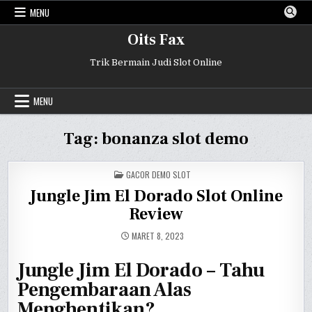
Skip
MENU
to
content
Oits Fax
Trik Bermain Judi Slot Online
MENU
Tag:
bonanza slot demo
POSTED
GACOR DEMO SLOT
IN
Jungle Jim El Dorado Slot Online
Review
MARET 8, 2023
Jungle Jim El Dorado – Tahu
Pengembaraan Alas
Menghentikan?