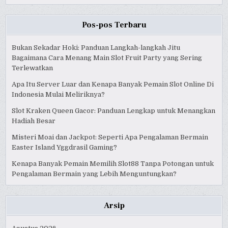
Pos-pos Terbaru
Bukan Sekadar Hoki: Panduan Langkah-langkah Jitu
Bagaimana Cara Menang Main Slot Fruit Party yang Sering
Terlewatkan
Apa Itu Server Luar dan Kenapa Banyak Pemain Slot Online Di
Indonesia Mulai Meliriknya?
Slot Kraken Queen Gacor: Panduan Lengkap untuk Menangkan
Hadiah Besar
Misteri Moai dan Jackpot: Seperti Apa Pengalaman Bermain
Easter Island Yggdrasil Gaming?
Kenapa Banyak Pemain Memilih Slot88 Tanpa Potongan untuk
Pengalaman Bermain yang Lebih Menguntungkan?
Arsip