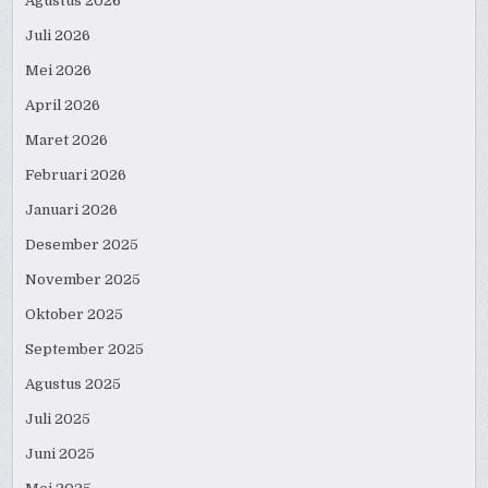
Agustus 2026
Juli 2026
Mei 2026
April 2026
Maret 2026
Februari 2026
Januari 2026
Desember 2025
November 2025
Oktober 2025
September 2025
Agustus 2025
Juli 2025
Juni 2025