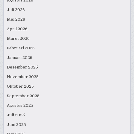
Agustus 2026
Juli 2026
Mei 2026
April 2026
Maret 2026
Februari 2026
Januari 2026
Desember 2025
November 2025
Oktober 2025
September 2025
Agustus 2025
Juli 2025
Juni 2025