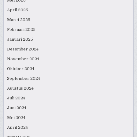
Mei 2025
April 2025
Maret 2025
Februari 2025
Januari 2025
Desember 2024
November 2024
Oktober 2024
September 2024
Agustus 2024
Juli 2024
Juni 2024
Mei 2024
April 2024