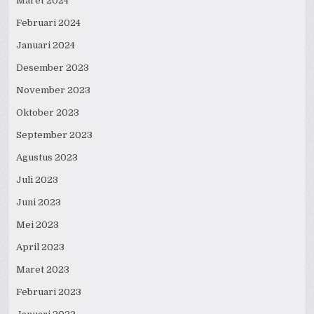
Maret 2024
Februari 2024
Januari 2024
Desember 2023
November 2023
Oktober 2023
September 2023
Agustus 2023
Juli 2023
Juni 2023
Mei 2023
April 2023
Maret 2023
Februari 2023