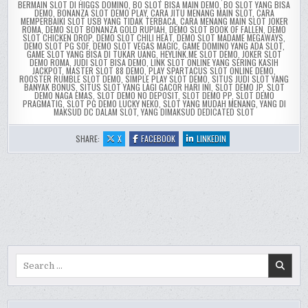
BERMAIN SLOT DI HIGGS DOMINO
,
BO SLOT BISA MAIN DEMO
,
BO SLOT YANG BISA
DEMO
,
BONANZA SLOT DEMO PLAY
,
CARA JITU MENANG MAIN SLOT
,
CARA
MEMPERBAIKI SLOT USB YANG TIDAK TERBACA
,
CARA MENANG MAIN SLOT JOKER
ROMA
,
DEMO SLOT BONANZA GOLD RUPIAH
,
DEMO SLOT BOOK OF FALLEN
,
DEMO
SLOT CHICKEN DROP
,
DEMO SLOT CHILI HEAT
,
DEMO SLOT MADAME MEGAWAYS
,
DEMO SLOT PG SOF
,
DEMO SLOT VEGAS MAGIC
,
GAME DOMINO YANG ADA SLOT
,
GAME SLOT YANG BISA DI TUKAR UANG
,
HEYLINK.ME SLOT DEMO
,
JOKER SLOT
DEMO ROMA
,
JUDI SLOT BISA DEMO
,
LINK SLOT ONLINE YANG SERING KASIH
JACKPOT
,
MASTER SLOT 88 DEMO
,
PLAY SPARTACUS SLOT ONLINE DEMO
,
ROOSTER RUMBLE SLOT DEMO
,
SIMPLE PLAY SLOT DEMO
,
SITUS JUDI SLOT YANG
BANYAK BONUS
,
SITUS SLOT YANG LAGI GACOR HARI INI
,
SLOT DEMO JP
,
SLOT
DEMO NAGA EMAS
,
SLOT DEMO NO DEPOSIT
,
SLOT DEMO PP
,
SLOT DEMO
PRAGMATIG
,
SLOT PG DEMO LUCKY NEKO
,
SLOT YANG MUDAH MENANG
,
YANG DI
MAKSUD DC DALAM SLOT
,
YANG DIMAKSUD DEDICATED SLOT
:
:
:
SHARE:
X
FACEBOOK
LINKEDIN
ALICE
ALICE
ALICE
ADVENTURE
ADVENTURE
ADVENTURE
SLOT
SLOT
SLOT
ONLINE
ONLINE
ONLINE
REVIEW
REVIEW
REVIEW
Search
for: