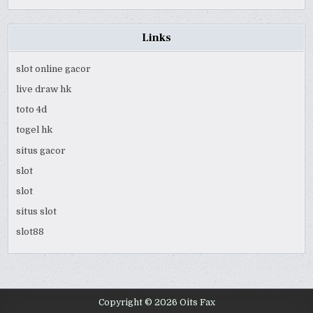
Links
slot online gacor
live draw hk
toto 4d
togel hk
situs gacor
slot
slot
situs slot
slot88
Copyright © 2026 Oits Fax