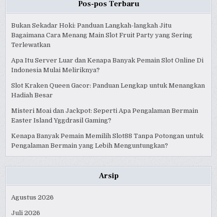
Pos-pos Terbaru
Bukan Sekadar Hoki: Panduan Langkah-langkah Jitu
Bagaimana Cara Menang Main Slot Fruit Party yang Sering
Terlewatkan
Apa Itu Server Luar dan Kenapa Banyak Pemain Slot Online Di
Indonesia Mulai Meliriknya?
Slot Kraken Queen Gacor: Panduan Lengkap untuk Menangkan
Hadiah Besar
Misteri Moai dan Jackpot: Seperti Apa Pengalaman Bermain
Easter Island Yggdrasil Gaming?
Kenapa Banyak Pemain Memilih Slot88 Tanpa Potongan untuk
Pengalaman Bermain yang Lebih Menguntungkan?
Arsip
Agustus 2026
Juli 2026