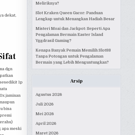
Meliriknya?
Slot Kraken Queen Gacor: Panduan
a dekat,
Lengkap untuk Menangkan Hadiah Besar
Misteri Moai dan Jackpot: Seperti Apa
Pengalaman Bermain Easter Island
Yggdrasil Gaming?
Kenapa Banyak Pemain Memilih Slot88
ifat
Tanpa Potongan untuk Pengalaman
Bermain yang Lebih Menguntungkan?
ama dgn
epatkan
Arsip
sesedikit 1p
mata
Agustus 2026
0x jaminan
 maupun
Juli 2026
u bisa
Mei 2026
 premi
perahu)
April 2026
g apa meski
Maret 2026