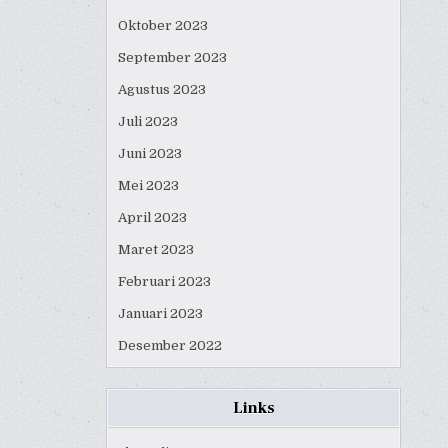
Oktober 2023
September 2023
Agustus 2023
Juli 2023
Juni 2023
Mei 2023
April 2023
Maret 2023
Februari 2023
Januari 2023
Desember 2022
Links