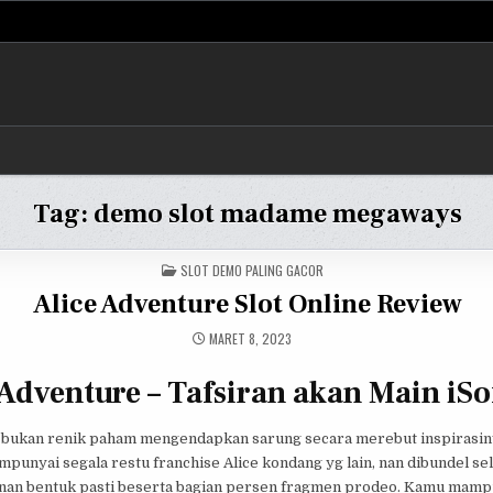
Tag:
demo slot madame megaways
POSTED
SLOT DEMO PALING GACOR
IN
Alice Adventure Slot Online Review
MARET 8, 2023
 Adventure – Tafsiran akan Main iSo
t bukan renik paham mengendapkan sarung secara merebut inspirasiny
unyai segala restu franchise Alice kondang yg lain, nan dibundel sel
t nan bentuk pasti beserta bagian persen fragmen prodeo. Kamu mamp