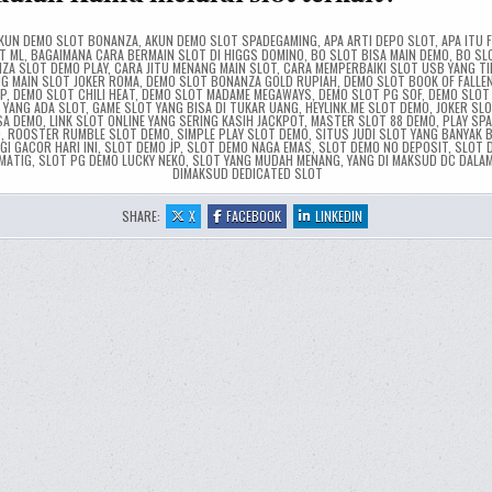
KUN DEMO SLOT BONANZA
,
AKUN DEMO SLOT SPADEGAMING
,
APA ARTI DEPO SLOT
,
APA ITU 
T ML
,
BAGAIMANA CARA BERMAIN SLOT DI HIGGS DOMINO
,
BO SLOT BISA MAIN DEMO
,
BO SL
ZA SLOT DEMO PLAY
,
CARA JITU MENANG MAIN SLOT
,
CARA MEMPERBAIKI SLOT USB YANG T
G MAIN SLOT JOKER ROMA
,
DEMO SLOT BONANZA GOLD RUPIAH
,
DEMO SLOT BOOK OF FALLE
P
,
DEMO SLOT CHILI HEAT
,
DEMO SLOT MADAME MEGAWAYS
,
DEMO SLOT PG SOF
,
DEMO SLOT
 YANG ADA SLOT
,
GAME SLOT YANG BISA DI TUKAR UANG
,
HEYLINK.ME SLOT DEMO
,
JOKER SL
SA DEMO
,
LINK SLOT ONLINE YANG SERING KASIH JACKPOT
,
MASTER SLOT 88 DEMO
,
PLAY SP
O
,
ROOSTER RUMBLE SLOT DEMO
,
SIMPLE PLAY SLOT DEMO
,
SITUS JUDI SLOT YANG BANYAK 
GI GACOR HARI INI
,
SLOT DEMO JP
,
SLOT DEMO NAGA EMAS
,
SLOT DEMO NO DEPOSIT
,
SLOT 
MATIG
,
SLOT PG DEMO LUCKY NEKO
,
SLOT YANG MUDAH MENANG
,
YANG DI MAKSUD DC DALA
DIMAKSUD DEDICATED SLOT
:
:
:
SHARE:
X
FACEBOOK
LINKEDIN
ALICE
ALICE
ALICE
ADVENTURE
ADVENTURE
ADVENTURE
SLOT
SLOT
SLOT
ONLINE
ONLINE
ONLINE
REVIEW
REVIEW
REVIEW