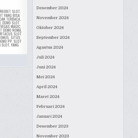
Desember 2024
FREEBET SLOT
,
OT YANG BISA
November 2024
IDAK TERBACA
,
N
,
DEMO SLOT
 VEGAS MAGIC
,
Oktober 2024
OT DEMO ROMA
,
ARTACUS SLOT
BONUS
,
SITUS
September 2024
DEMO PP
,
SLOT
M SLOT
,
YANG
Agustus 2024
Juli 2024
Juni 2024
Mei 2024
April 2024
Maret 2024
Februari 2024
Januari 2024
Desember 2023
November 2023