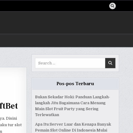
Search
for:
Pos-pos Terbaru
Bukan Sekadar Hoki: Panduan Langkah-
ftBet
langkah Jitu Bagaimana Cara Menang
Main Slot Fruit Party yang Sering
Terlewatkan
a. Disini
Apa Itu Server Luar dan Kenapa Banyak
aku tur slot
Pemain Slot Online Di Indonesia Mulai
u