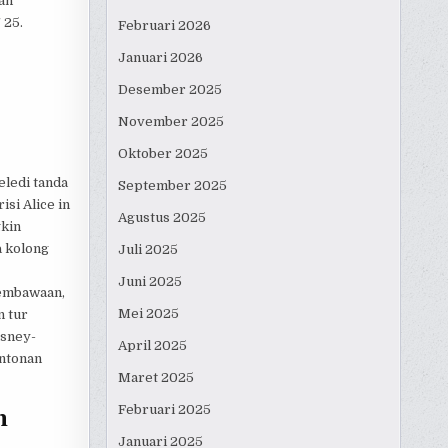
an
 25.
Februari 2026
Januari 2026
Desember 2025
November 2025
Oktober 2025
eledi tanda
September 2025
si Alice in
Agustus 2025
gkin
a kolong
Juli 2025
Juni 2025
pembawaan,
Mei 2025
n tur
isney-
April 2025
ontonan
Maret 2025
Februari 2025
h
Januari 2025