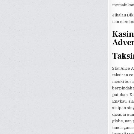
memainkann
Jikalau Di
nan membua
Kasin
Adve
Taksi
Slot Alice
taksiran c
meski besar
berpindah 
patokan. K
Engkau, si
sisipan sin
dicapai gu
globe, nan
tanda gana