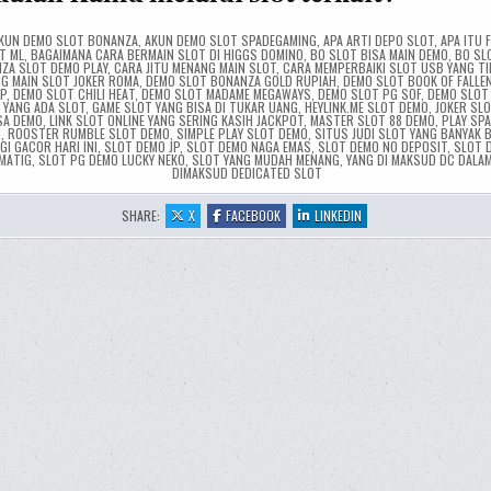
KUN DEMO SLOT BONANZA
,
AKUN DEMO SLOT SPADEGAMING
,
APA ARTI DEPO SLOT
,
APA ITU 
T ML
,
BAGAIMANA CARA BERMAIN SLOT DI HIGGS DOMINO
,
BO SLOT BISA MAIN DEMO
,
BO SL
ZA SLOT DEMO PLAY
,
CARA JITU MENANG MAIN SLOT
,
CARA MEMPERBAIKI SLOT USB YANG T
G MAIN SLOT JOKER ROMA
,
DEMO SLOT BONANZA GOLD RUPIAH
,
DEMO SLOT BOOK OF FALLE
P
,
DEMO SLOT CHILI HEAT
,
DEMO SLOT MADAME MEGAWAYS
,
DEMO SLOT PG SOF
,
DEMO SLOT
 YANG ADA SLOT
,
GAME SLOT YANG BISA DI TUKAR UANG
,
HEYLINK.ME SLOT DEMO
,
JOKER SL
SA DEMO
,
LINK SLOT ONLINE YANG SERING KASIH JACKPOT
,
MASTER SLOT 88 DEMO
,
PLAY SP
O
,
ROOSTER RUMBLE SLOT DEMO
,
SIMPLE PLAY SLOT DEMO
,
SITUS JUDI SLOT YANG BANYAK 
GI GACOR HARI INI
,
SLOT DEMO JP
,
SLOT DEMO NAGA EMAS
,
SLOT DEMO NO DEPOSIT
,
SLOT 
MATIG
,
SLOT PG DEMO LUCKY NEKO
,
SLOT YANG MUDAH MENANG
,
YANG DI MAKSUD DC DALA
DIMAKSUD DEDICATED SLOT
:
:
:
SHARE:
X
FACEBOOK
LINKEDIN
ALICE
ALICE
ALICE
ADVENTURE
ADVENTURE
ADVENTURE
SLOT
SLOT
SLOT
ONLINE
ONLINE
ONLINE
REVIEW
REVIEW
REVIEW