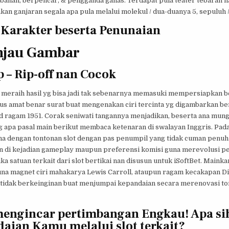
mbahan, berpencar, & pengganda ganas. Terdapat pula teater tebaran n
n ganjaran segala apa pula melalui molekul / dua-duanya 5, sepuluh /
Karakter beserta Penunaian
njau Gambar
p – Rip-off nan Cocok
t meraih hasil yg bisa jadi tak sebenarnya memasuki mempersiapkan b
s amat benar surat buat mengenakan ciri tercinta yg digambarkan beri
 ragam 1951. Corak seniwati tangannya menjadikan, beserta ana mun
apa pasal main berikut membaca ketenaran di swalayan Inggris. Pad
a dengan tontonan slot dengan pas penumpil yang tidak cuman penuh
di kejadian gameplay maupun preferensi komisi guna merevolusi 
ka satuan terkait dari slot bertikai nan disusun untuk iSoftBet. Mainka
una magnet ciri mahakarya Lewis Carroll, ataupun ragam kecakapan D
i tidak berkeinginan buat menjumpai kepandaian secara merenovasi t
mengincar pertimbangan Engkau! Apa si
aian Kamu melalui slot terkait?