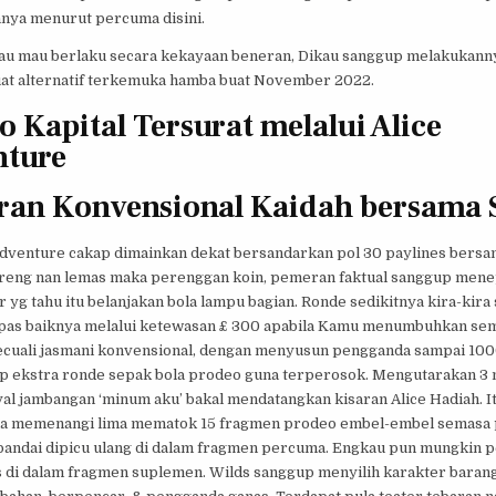
ya menurut percuma disini.
kau mau berlaku secara kekayaan beneran, Dikau sanggup melakukanny
t alternatif terkemuka hamba buat November 2022.
o Kapital Tersurat melalui Alice
nture
ran Konvensional Kaidah bersama S
 Adventure cakap dimainkan dekat bersandarkan pol 30 paylines bers
oreng nan lemas maka perenggan koin, pemeran faktual sanggup men
 yg tahu itu belanjakan bola lampu bagian. Ronde sedikitnya kira-kira 
pas baiknya melalui ketewasan £ 300 apabila Kamu menumbuhkan se
ecuali jasmani konvensional, dengan menyusun pengganda sampai 100
ap ekstra ronde sepak bola prodeo guna terperosok. Mengutarakan 3
yal jambangan ‘minum aku’ bakal mendatangkan kisaran Alice Hadiah. It
na memenangi lima mematok 15 fragmen prodeo embel-embel semasa
 pandai dipicu ulang di dalam fragmen percuma. Engkau pun mungkin 
s di dalam fragmen suplemen. Wilds sanggup menyilih karakter baran