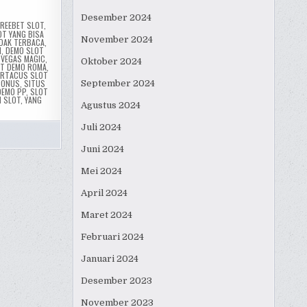
Desember 2024
FREEBET SLOT
,
OT YANG BISA
November 2024
IDAK TERBACA
,
N
,
DEMO SLOT
 VEGAS MAGIC
,
Oktober 2024
OT DEMO ROMA
,
ARTACUS SLOT
BONUS
,
SITUS
September 2024
DEMO PP
,
SLOT
M SLOT
,
YANG
Agustus 2024
Juli 2024
Juni 2024
Mei 2024
April 2024
Maret 2024
Februari 2024
Januari 2024
Desember 2023
November 2023