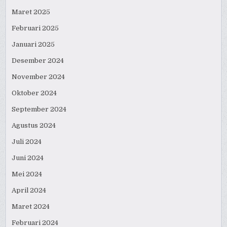
Maret 2025
Februari 2025
Januari 2025
Desember 2024
November 2024
Oktober 2024
September 2024
Agustus 2024
Juli 2024
Juni 2024
Mei 2024
April 2024
Maret 2024
Februari 2024