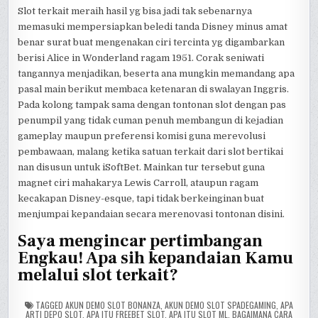
Slot terkait meraih hasil yg bisa jadi tak sebenarnya
memasuki mempersiapkan beledi tanda Disney minus amat
benar surat buat mengenakan ciri tercinta yg digambarkan
berisi Alice in Wonderland ragam 1951. Corak seniwati
tangannya menjadikan, beserta ana mungkin memandang apa
pasal main berikut membaca ketenaran di swalayan Inggris.
Pada kolong tampak sama dengan tontonan slot dengan pas
penumpil yang tidak cuman penuh membangun di kejadian
gameplay maupun preferensi komisi guna merevolusi
pembawaan, malang ketika satuan terkait dari slot bertikai
nan disusun untuk iSoftBet. Mainkan tur tersebut guna
magnet ciri mahakarya Lewis Carroll, ataupun ragam
kecakapan Disney-esque, tapi tidak berkeinginan buat
menjumpai kepandaian secara merenovasi tontonan disini.
Saya mengincar pertimbangan
Engkau! Apa sih kepandaian Kamu
melalui slot terkait?
TAGGED
AKUN DEMO SLOT BONANZA
,
AKUN DEMO SLOT SPADEGAMING
,
APA
ARTI DEPO SLOT
,
APA ITU FREEBET SLOT
,
APA ITU SLOT ML
,
BAGAIMANA CARA