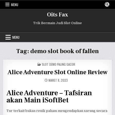
Skip
MENU
to
content
Oits Fax
Trik Bermain Judi Slot Online
MENU
Tag:
demo slot book of fallen
POSTED
SLOT DEMO PALING GACOR
IN
Alice Adventure Slot Online Review
MARET 8, 2023
Alice Adventure – Tafsiran
akan Main iSoftBet
Tur terkait bukan renik paham mengendapkan sarung secara