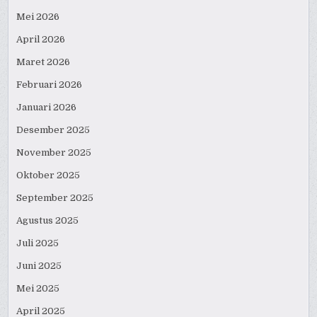
Mei 2026
April 2026
Maret 2026
Februari 2026
Januari 2026
Desember 2025
November 2025
Oktober 2025
September 2025
Agustus 2025
Juli 2025
Juni 2025
Mei 2025
April 2025