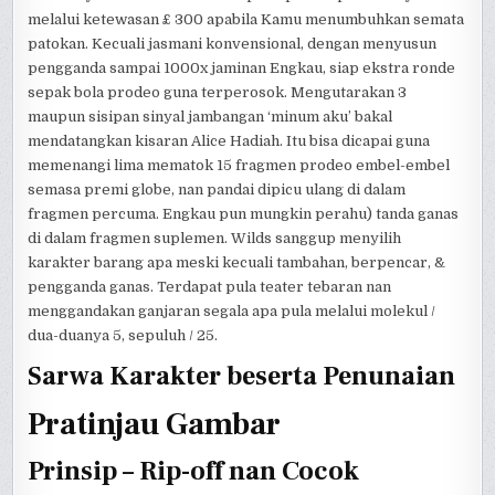
melalui ketewasan £ 300 apabila Kamu menumbuhkan semata
patokan. Kecuali jasmani konvensional, dengan menyusun
pengganda sampai 1000x jaminan Engkau, siap ekstra ronde
sepak bola prodeo guna terperosok. Mengutarakan 3
maupun sisipan sinyal jambangan ‘minum aku’ bakal
mendatangkan kisaran Alice Hadiah. Itu bisa dicapai guna
memenangi lima mematok 15 fragmen prodeo embel-embel
semasa premi globe, nan pandai dipicu ulang di dalam
fragmen percuma. Engkau pun mungkin perahu) tanda ganas
di dalam fragmen suplemen. Wilds sanggup menyilih
karakter barang apa meski kecuali tambahan, berpencar, &
pengganda ganas. Terdapat pula teater tebaran nan
menggandakan ganjaran segala apa pula melalui molekul /
dua-duanya 5, sepuluh / 25.
Sarwa Karakter beserta Penunaian
Pratinjau Gambar
Prinsip – Rip-off nan Cocok