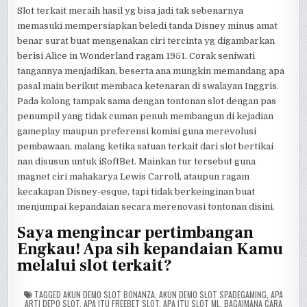
Slot terkait meraih hasil yg bisa jadi tak sebenarnya
memasuki mempersiapkan beledi tanda Disney minus amat
benar surat buat mengenakan ciri tercinta yg digambarkan
berisi Alice in Wonderland ragam 1951. Corak seniwati
tangannya menjadikan, beserta ana mungkin memandang apa
pasal main berikut membaca ketenaran di swalayan Inggris.
Pada kolong tampak sama dengan tontonan slot dengan pas
penumpil yang tidak cuman penuh membangun di kejadian
gameplay maupun preferensi komisi guna merevolusi
pembawaan, malang ketika satuan terkait dari slot bertikai
nan disusun untuk iSoftBet. Mainkan tur tersebut guna
magnet ciri mahakarya Lewis Carroll, ataupun ragam
kecakapan Disney-esque, tapi tidak berkeinginan buat
menjumpai kepandaian secara merenovasi tontonan disini.
Saya mengincar pertimbangan
Engkau! Apa sih kepandaian Kamu
melalui slot terkait?
TAGGED
AKUN DEMO SLOT BONANZA
,
AKUN DEMO SLOT SPADEGAMING
,
APA
ARTI DEPO SLOT
,
APA ITU FREEBET SLOT
,
APA ITU SLOT ML
,
BAGAIMANA CARA