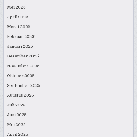
Mei 2026
April 2026
Maret 2026
Februari 2026
Januari 2026
Desember 2025
November 2025
Oktober 2025
September 2025
Agustus 2025
Juli 2025
Juni 2025
Mei 2025
April 2025