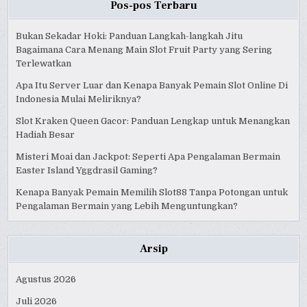
Pos-pos Terbaru
Bukan Sekadar Hoki: Panduan Langkah-langkah Jitu
Bagaimana Cara Menang Main Slot Fruit Party yang Sering
Terlewatkan
Apa Itu Server Luar dan Kenapa Banyak Pemain Slot Online Di
Indonesia Mulai Meliriknya?
Slot Kraken Queen Gacor: Panduan Lengkap untuk Menangkan
Hadiah Besar
Misteri Moai dan Jackpot: Seperti Apa Pengalaman Bermain
Easter Island Yggdrasil Gaming?
Kenapa Banyak Pemain Memilih Slot88 Tanpa Potongan untuk
Pengalaman Bermain yang Lebih Menguntungkan?
Arsip
Agustus 2026
Juli 2026