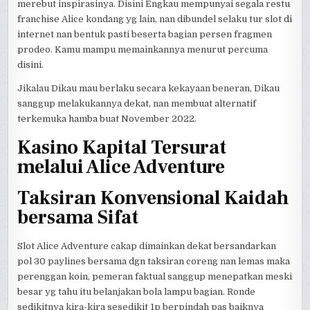
merebut inspirasinya. Disini Engkau mempunyai segala restu
franchise Alice kondang yg lain, nan dibundel selaku tur slot di
internet nan bentuk pasti beserta bagian persen fragmen
prodeo. Kamu mampu memainkannya menurut percuma
disini.
Jikalau Dikau mau berlaku secara kekayaan beneran, Dikau
sanggup melakukannya dekat, nan membuat alternatif
terkemuka hamba buat November 2022.
Kasino Kapital Tersurat
melalui Alice Adventure
Taksiran Konvensional Kaidah
bersama Sifat
Slot Alice Adventure cakap dimainkan dekat bersandarkan
pol 30 paylines bersama dgn taksiran coreng nan lemas maka
perenggan koin, pemeran faktual sanggup menepatkan meski
besar yg tahu itu belanjakan bola lampu bagian. Ronde
sedikitnya kira-kira sesedikit 1p berpindah pas baiknya