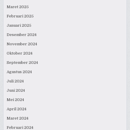
Maret 2025
Februari 2025
Januari 2025
Desember 2024
November 2024
Oktober 2024
September 2024
Agustus 2024
Juli 2024
Juni 2024
Mei 2024
April 2024
Maret 2024
Februari 2024