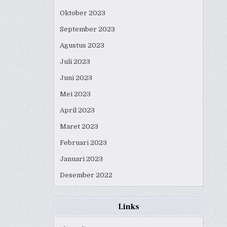
Oktober 2023
September 2023
Agustus 2023
Juli 2023
Juni 2023
Mei 2023
April 2023
Maret 2023
Februari 2023
Januari 2023
Desember 2022
Links