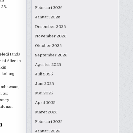
an
 25.
Februari 2026
Januari 2026
Desember 2025
November 2025
Oktober 2025
eledi tanda
September 2025
si Alice in
Agustus 2025
gkin
a kolong
Juli 2025
Juni 2025
pembawaan,
Mei 2025
n tur
isney-
April 2025
ontonan
Maret 2025
Februari 2025
h
Januari 2025