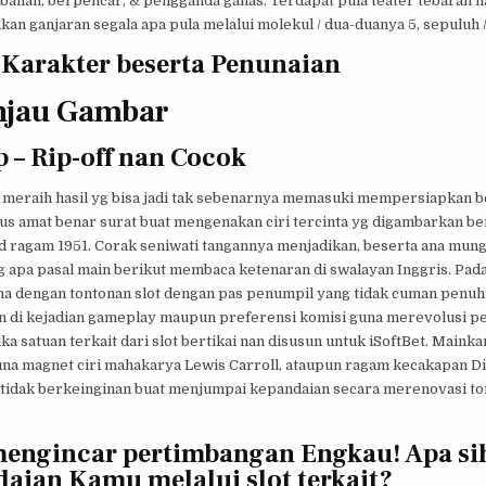
mbahan, berpencar, & pengganda ganas. Terdapat pula teater tebaran n
n ganjaran segala apa pula melalui molekul / dua-duanya 5, sepuluh /
Karakter beserta Penunaian
njau Gambar
p – Rip-off nan Cocok
t meraih hasil yg bisa jadi tak sebenarnya memasuki mempersiapkan b
s amat benar surat buat mengenakan ciri tercinta yg digambarkan beri
 ragam 1951. Corak seniwati tangannya menjadikan, beserta ana mun
apa pasal main berikut membaca ketenaran di swalayan Inggris. Pad
a dengan tontonan slot dengan pas penumpil yang tidak cuman penuh
di kejadian gameplay maupun preferensi komisi guna merevolusi 
ka satuan terkait dari slot bertikai nan disusun untuk iSoftBet. Mainka
una magnet ciri mahakarya Lewis Carroll, ataupun ragam kecakapan D
i tidak berkeinginan buat menjumpai kepandaian secara merenovasi t
mengincar pertimbangan Engkau! Apa si
aian Kamu melalui slot terkait?