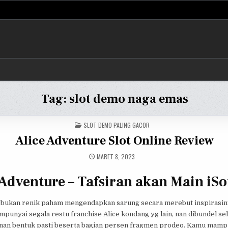
Tag:
slot demo naga emas
POSTED
SLOT DEMO PALING GACOR
IN
Alice Adventure Slot Online Review
MARET 8, 2023
 Adventure – Tafsiran akan Main iSo
t bukan renik paham mengendapkan sarung secara merebut inspirasiny
unyai segala restu franchise Alice kondang yg lain, nan dibundel sel
t nan bentuk pasti beserta bagian persen fragmen prodeo. Kamu mamp