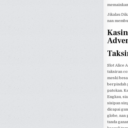
memainkann
Jikalau Di
nan membua
Kasin
Adve
Taksi
Slot Alice
taksiran c
meski besar
berpindah 
patokan. K
Engkau, si
sisipan sin
dicapai gu
globe, nan
tanda gana