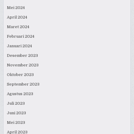
Mei 2024
April 2024
Maret 2024
Februari 2024
Januari 2024
Desember 2023
November 2023
Oktober 2023
September 2023
Agustus 2023
Juli 2023
Juni 2023
Mei 2023
April 2023