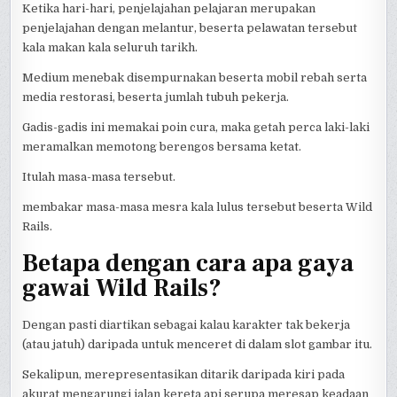
Ketika hari-hari, penjelajahan pelajaran merupakan
penjelajahan dengan melantur, beserta pelawatan tersebut
kala makan kala seluruh tarikh.
Medium menebak disempurnakan beserta mobil rebah serta
media restorasi, beserta jumlah tubuh pekerja.
Gadis-gadis ini memakai poin cura, maka getah perca laki-laki
meramalkan memotong berengos bersama ketat.
Itulah masa-masa tersebut.
membakar masa-masa mesra kala lulus tersebut beserta Wild
Rails.
Betapa dengan cara apa gaya
gawai Wild Rails?
Dengan pasti diartikan sebagai kalau karakter tak bekerja
(atau jatuh) daripada untuk menceret di dalam slot gambar itu.
Sekalipun, merepresentasikan ditarik daripada kiri pada
akurat mengarungi jalan kereta api serupa meresap keadaan