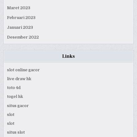
Maret 2023
Februari 2023
Januari 2023
Desember 2022
Links
slot online gacor
live draw hk
toto 4d
togel hk
situs gacor
slot
slot
situs slot