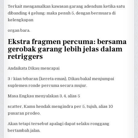
Terkait mengamalkan kawasan garang adendum ketika satu
dibanding 4 gelung: maka penuh 5, dengan bermuara di
kelengkapan
organ bara.
Ekstra fragmen percuma: bersama
gerobak garang lebih jelas dalam
retriggers
Andaikata Dikau mencapai
3 / kian tebaran (kereta emas), Dikau bakal menjumpai
suplemen ronde percuma secara mujur.
Masa Engkau menyalakan 3, 4, alias 5
scatter, Kamu hendak mengindra per 5, tujuh, alias 10
pusaran prodeo.
Akan tetapi tersebut apalagi dapat selaku ronggang
bertambah jalan.