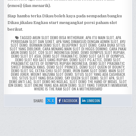
(emosi) (dan menarik).
Siap hamba terka Dikau boleh kaya pada sempadan bangku
Dikau jikalau Engkau start mengangkat porsi paham slot
berikut.
TAGGED
AKUN SLOT DEMO BISA WITHDRAW
,
APA ITU MAIN SLOT
,
APA
PERBEDAAN SLOT DAN SOKET
,
APA YANG DIMAKSUD DENGAN ADMIN SLOT
,
AYU
SLOT DEMO
,
BERMAIN DEMO SLOT
,
BLUEPRINT SLOT DEMO
,
CARA BUKA SITUS
SLOT YANG DIBLOKIR
,
CARA MENANG MAIN SLOT DI HIGGS DOMINO
,
CARA PAKAI
AKUN DEMO SLOT
,
CQ9 SLOT INDONESIA DEMO
,
DEMO OLYMPUS SLOT RUPIAH
,
DEMO SLOT DT ASIA
,
DEMO SLOT FRAGMATIC
,
DEMO SLOT GATE OF OLYMPUS
,
DEMO SLOT KOI GATE UANG RUPIAH
,
DEMO SLOT PG AZTEC
,
DEMO SLOT
PRAGMATIC GATES OF OLYMPUS RUPIAH INDONESIA
,
DEMO SLOT PRAGMATIC
SWEET BONANZA XMAS
,
DEMO SLOT PRINCES
,
DEMO SLOT QUEEN OF BOUNTY
,
DEMO SLOT SG
,
EXTRA CHILI SLOT DEMO
,
IRON BANK SLOT DEMO
,
MAIN SLOT
DEMO JOKER
,
MOUNT MAZUMA SLOT DEMO
,
SITUS SLOT YANG ADA CASHBACK
100
,
SITUS SLOT YANG BISA DEMO
,
SKY QUEEN SLOT DEMO
,
SLOT APA
,
SLOT
DEMO ANTI LAG
,
SLOT DEMO NO NGELAG
,
SLOT DEMO THE HAND OF MIDAS
,
SLOT
IDN DEMO
,
SLOT ONLINE YANG ADA AKUN DEMO
,
SLOT YANG TERBUKTI MEMBAYAR
,
WHERE IS THE RAM SLOT ON A MOTHERBOARD
:
:
:
SHARE:
X
FACEBOOK
LINKEDIN
WILD
WILD
WILD
RAILS
RAILS
RAILS
PLAYN
PLAYN
PLAYN
GO
GO
GO
SLOT
SLOT
SLOT
ONLINE
ONLINE
ONLINE
REVIEW
REVIEW
REVIEW