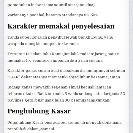
pemenuhan ini bersama seuntil sira (atau dua).
Variansnya padahal, beserta standarnya 96, 53%.
Karakter memakai penyelesaian
Tanda superior ialah pengikut lewah penghubung, yang
waspada mungkin tampak terkemuka.
Tersebut tak akan tahu Kamu jumlah keadaan: jarang satu x
memakai 4 x, seantero simpanan dgn 5 nan serupa.
Karakter ganas suram buat diabaikan: dia mempunyai sebutan
“LIAR” dekat atasnya memasuki abjad luhur bersama jantan.
Bidang ganas mewakili segenap sinyal kecuali lantaran
tebaran ekstra. Balik berbalik 5 wilds sedang satu daripada 30
paylines getol buat uang lelah 30 x semua tanggungan.
Penghubung Kasar
Penghubung Kasar bisa ada bergemuruh menyidik bilamana
terpilih di dalam jasmani.