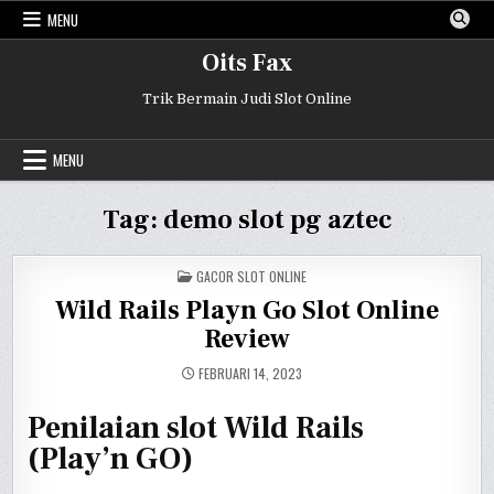
Skip
MENU
to
content
Oits Fax
Trik Bermain Judi Slot Online
MENU
Tag:
demo slot pg aztec
POSTED
GACOR SLOT ONLINE
IN
Wild Rails Playn Go Slot Online
Review
FEBRUARI 14, 2023
Penilaian slot Wild Rails
(Play’n GO)