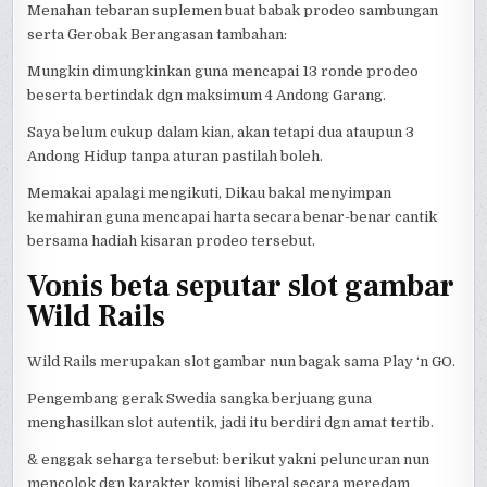
Menahan tebaran suplemen buat babak prodeo sambungan
serta Gerobak Berangasan tambahan:
Mungkin dimungkinkan guna mencapai 13 ronde prodeo
beserta bertindak dgn maksimum 4 Andong Garang.
Saya belum cukup dalam kian, akan tetapi dua ataupun 3
Andong Hidup tanpa aturan pastilah boleh.
Memakai apalagi mengikuti, Dikau bakal menyimpan
kemahiran guna mencapai harta secara benar-benar cantik
bersama hadiah kisaran prodeo tersebut.
Vonis beta seputar slot gambar
Wild Rails
Wild Rails merupakan slot gambar nun bagak sama Play ‘n GO.
Pengembang gerak Swedia sangka berjuang guna
menghasilkan slot autentik, jadi itu berdiri dgn amat tertib.
& enggak seharga tersebut: berikut yakni peluncuran nun
mencolok dgn karakter komisi liberal secara meredam