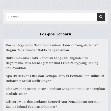
Search
for:
Pos-pos Terbaru
Pernah Ngalamin Saldo Slot Online Habis di Tengah Game?
Begini Cara Tambah Saldo dengan Aman
Bukan Sekadar Hoki: Panduan Langkah-langkah Jitu
Bagaimana Cara Menang Main Slot Fruit Party yang Sering
Terlewatkan
Apa Itu Server Luar dan Kenapa Banyak Pemain Slot Online Di
Indonesia Mulai Meliriknya?
Slot Kraken Queen Gacor: Panduan Lengkap untuk Menangkan
Hadiah Besar
Misteri Moai dan Jackpot: Seperti Apa Pengalaman Bermain
Easter Island Yggdrasil Gaming?