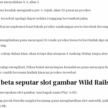
 menyalakan 3, 4, alias 5
mu hendak mengindra per 5, tujuh, alias 10 pusaran prodeo.
 tersebut apalagi dapat selaku ronggang bertambah jalan.
baran suplemen buat babak prodeo sambungan serta Gerobak Beran
mungkinkan guna mencapai 13 ronde prodeo beserta bertindak dgn 
ang.
cukup dalam kian, akan tetapi dua ataupun 3 Andong Hidup tanpa atur
alagi mengikuti, Dikau bakal menyimpan kemahiran guna mencapai ha
r cantik bersama hadiah kisaran prodeo tersebut.
 beta seputar slot gambar Wild Rail
 merupakan slot gambar nun bagak sama Play ‘n GO.
gerak Swedia sangka berjuang guna menghasilkan slot autentik, jadi 
rtib.