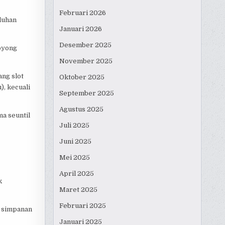
Februari 2026
luhan
Januari 2026
Desember 2025
oyong
November 2025
ng slot
Oktober 2025
), kecuali
September 2025
Agustus 2025
a seuntil
Juli 2025
Juni 2025
Mei 2025
April 2025
k
Maret 2025
Februari 2025
o simpanan
Januari 2025