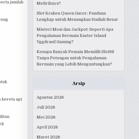
erta jumlah
Meliriknya?
Slot Kraken Queen Gacor: Panduan
tong
Lengkap untuk Menangkan Hadiah Besar
Misteri Moai dan Jackpot: Seperti Apa
Pengalaman Bermain Easter Island
Yggdrasil Gaming?
Kenapa Banyak Pemain Memilih Slot88
d
Tanpa Potongan untuk Pengalaman
Bermain yang Lebih Menguntungkan?
ntuk
Arsip
Agustus 2026
 kereta api
Juli 2026
litan
Mei 2026
 yg
April 2026
Maret 2026