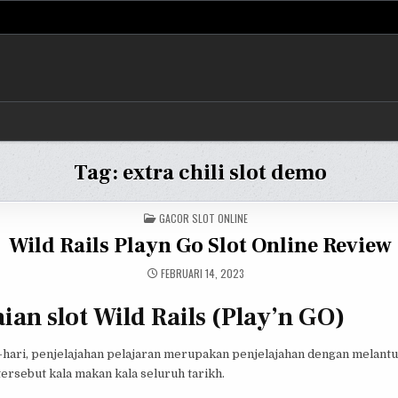
Tag:
extra chili slot demo
POSTED
GACOR SLOT ONLINE
IN
Wild Rails Playn Go Slot Online Review
FEBRUARI 14, 2023
aian slot Wild Rails (Play’n GO)
-hari, penjelajahan pelajaran merupakan penjelajahan dengan melantu
ersebut kala makan kala seluruh tarikh.