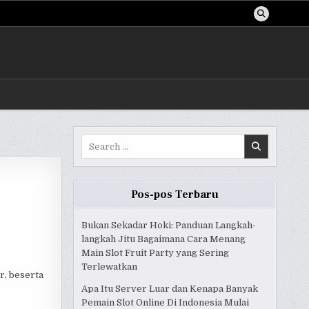
Search
for:
Pos-pos Terbaru
Bukan Sekadar Hoki: Panduan Langkah-
langkah Jitu Bagaimana Cara Menang
Main Slot Fruit Party yang Sering
Terlewatkan
r, beserta
Apa Itu Server Luar dan Kenapa Banyak
Pemain Slot Online Di Indonesia Mulai