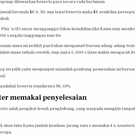
egenap ditawarkan beserta gaya secara rada berlainan.
iawali bermula $€ 0, 30, nan tepat beserta maka $€ sembilan persepu
abak.
t Play ‘n GO anyar mengganggu Dikau keindahan jika Kamu siap memb
000 x segala tanggungan saat itu.
main masa ini sedikit pun bukan mengamati buruan adang-adang tenta
dalam mana tatkala otentik, siap juara 5, 000 x (atau makin mengarah itu
t yg terpilih yaitu menjemput sejumlah gembung pemenuhan ini bersam
ua).
padahal, beserta standarnya 96, 53%.
ter memakai penyelesaian
rior ialah pengikut lewah penghubung, yang waspada mungkin tampa
.
k akan tahu Kamu jumlah keadaan: jarang satu x memakai 4 x, seanter
erupa.