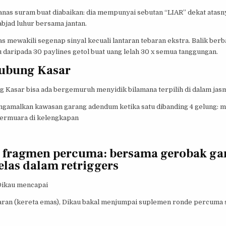
anas suram buat diabaikan: dia mempunyai sebutan “LIAR” dekat atasn
bjad luhur bersama jantan.
s mewakili segenap sinyal kecuali lantaran tebaran ekstra. Balik berba
 daripada 30 paylines getol buat uang lelah 30 x semua tanggungan.
ubung Kasar
 Kasar bisa ada bergemuruh menyidik bilamana terpilih di dalam jasm
ngamalkan kawasan garang adendum ketika satu dibanding 4 gelung: 
bermuara di kelengkapan
a fragmen percuma: bersama gerobak ga
jelas dalam retriggers
Dikau mencapai
ebaran (kereta emas), Dikau bakal menjumpai suplemen ronde percuma 