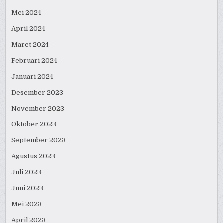
Mei 2024
April 2024
Maret 2024
Februari 2024
Januari 2024
Desember 2023
November 2023
Oktober 2023
September 2023
Agustus 2023
Juli 2023
Juni 2023
Mei 2023
April 2023