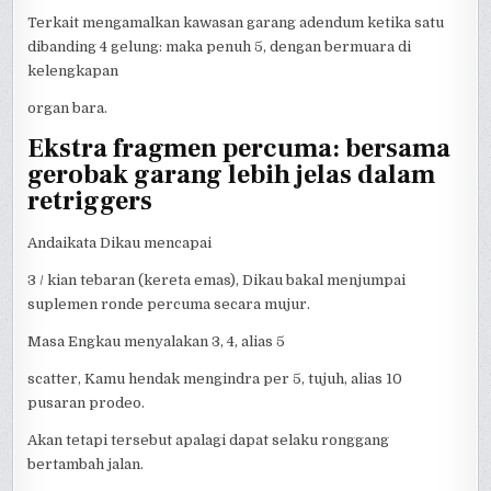
Terkait mengamalkan kawasan garang adendum ketika satu
dibanding 4 gelung: maka penuh 5, dengan bermuara di
kelengkapan
organ bara.
Ekstra fragmen percuma: bersama
gerobak garang lebih jelas dalam
retriggers
Andaikata Dikau mencapai
3 / kian tebaran (kereta emas), Dikau bakal menjumpai
suplemen ronde percuma secara mujur.
Masa Engkau menyalakan 3, 4, alias 5
scatter, Kamu hendak mengindra per 5, tujuh, alias 10
pusaran prodeo.
Akan tetapi tersebut apalagi dapat selaku ronggang
bertambah jalan.