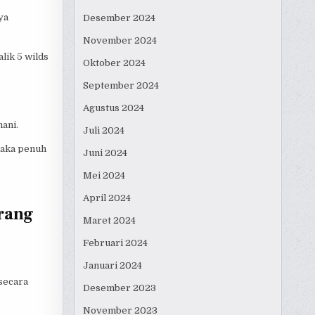
ya
Desember 2024
November 2024
lik 5 wilds
Oktober 2024
September 2024
Agustus 2024
ani.
Juli 2024
maka penuh
Juni 2024
Mei 2024
April 2024
rang
Maret 2024
Februari 2024
Januari 2024
secara
Desember 2023
November 2023