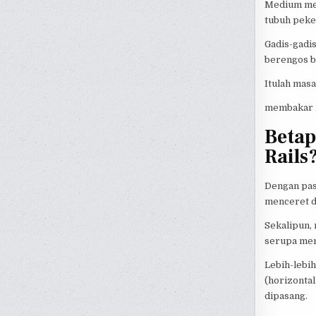
Medium men
tubuh peke
Gadis-gadi
berengos b
Itulah masa
membakar m
Betap
Rails
Dengan past
menceret di
Sekalipun, 
serupa mer
Lebih-lebih
(horizontal
dipasang.