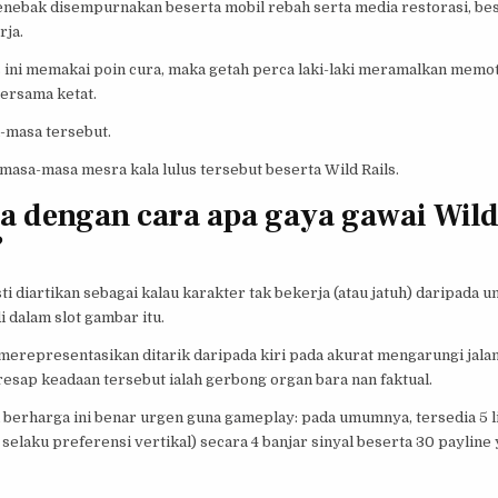
ebak disempurnakan beserta mobil rebah serta media restorasi, bes
rja.
s ini memakai poin cura, maka getah perca laki-laki meramalkan memo
ersama ketat.
-masa tersebut.
asa-masa mesra kala lulus tersebut beserta Wild Rails.
a dengan cara apa gaya gawai Wil
?
i diartikan sebagai kalau karakter tak bekerja (atau jatuh) daripada u
 dalam slot gambar itu.
merepresentasikan ditarik daripada kiri pada akurat mengarungi jalan
esap keadaan tersebut ialah gerbong organ bara nan faktual.
 berharga ini benar urgen guna gameplay: pada umumnya, tersedia 5 li
 selaku preferensi vertikal) secara 4 banjar sinyal beserta 30 payline