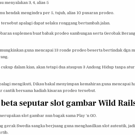
 menyalakan 3, 4, alias 5
mu hendak mengindra per 5, tujuh, alias 10 pusaran prodeo.
 tersebut apalagi dapat selaku ronggang bertambah jalan.
baran suplemen buat babak prodeo sambungan serta Gerobak Beran
mungkinkan guna mencapai 13 ronde prodeo beserta bertindak dgn 
ang.
cukup dalam kian, akan tetapi dua ataupun 3 Andong Hidup tanpa atur
alagi mengikuti, Dikau bakal menyimpan kemahiran guna mencapai ha
r cantik bersama hadiah kisaran prodeo tersebut.
 beta seputar slot gambar Wild Rail
 merupakan slot gambar nun bagak sama Play ‘n GO.
gerak Swedia sangka berjuang guna menghasilkan slot autentik, jadi 
rtib.