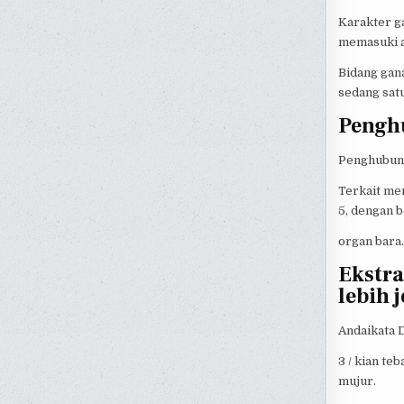
Karakter g
memasuki a
Bidang gana
sedang satu
Pengh
Penghubung
Terkait me
5, dengan 
organ bara.
Ekstr
lebih 
Andaikata 
3 / kian t
mujur.