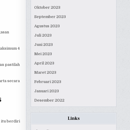
Oktober 2023
September 2023
Agustus 2023
gasan
Juli 2023
Juni 2023
maksimum 4
Mei 2023
April 2023
an pastilah
Maret 2023
rta secara
Februari 2023
Januari 2023
s
Desember 2022
Links
itu berdiri