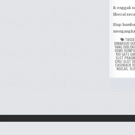
& enggak s
liberal sec
Siap hamba
mengangkat
TAGG
DIMAKSUD DE
YANG DIBLOK
DEMO OLYMPU
KOI GATE UA
SLOT PRAGM
CHILI SLOT 
CASHBACK 1
NGELAG
,
SLO