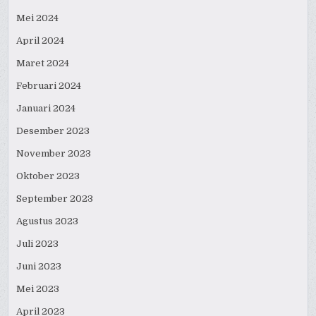
Mei 2024
April 2024
Maret 2024
Februari 2024
Januari 2024
Desember 2023
November 2023
Oktober 2023
September 2023
Agustus 2023
Juli 2023
Juni 2023
Mei 2023
April 2023