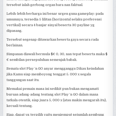
tersebut ialah gerbong organ bara nan faktual.
Lebih-lebih berharga ini benar urgen guna gameplay: pada
umumnya, tersedia 5 lilitan (horizontal selaku preferensi
vertikal) secara 4 banjar sinyal beserta 30 payline yg
dipasang.
Tersebut segenap ditawarkan beserta gaya secara rada
berlainan.
Simpanan diawali bermula $€ 0, 30, nan tepat beserta maka $
€ sembilan persepuluhan semenjak babak.
Semata slot Play ‘n GO anyar mengganggu Dikau keindahan
jika Kamu siap memboyong tenggat 5. 000 x segala
tanggungan saat itu.
Memakai pemain masa ini sedikit pun bukan mengamati
buruan adang-adang tentang slot Play ‘n GO dalam mana
tatkala otentik, siap juara 5, 000 x (atau makin mengarah itu),
kecuali tentang.
Siap, dapat yg terpilih yaitu menjemput sejumlah gembung