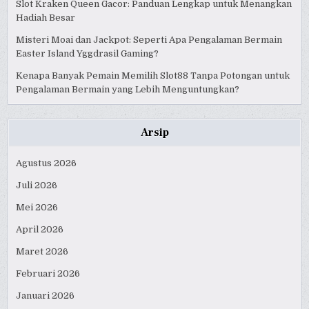
Slot Kraken Queen Gacor: Panduan Lengkap untuk Menangkan
Hadiah Besar
Misteri Moai dan Jackpot: Seperti Apa Pengalaman Bermain
Easter Island Yggdrasil Gaming?
Kenapa Banyak Pemain Memilih Slot88 Tanpa Potongan untuk
Pengalaman Bermain yang Lebih Menguntungkan?
Arsip
Agustus 2026
Juli 2026
Mei 2026
April 2026
Maret 2026
Februari 2026
Januari 2026