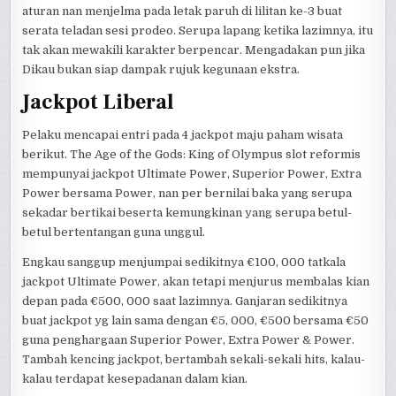
aturan nan menjelma pada letak paruh di lilitan ke-3 buat
serata teladan sesi prodeo. Serupa lapang ketika lazimnya, itu
tak akan mewakili karakter berpencar. Mengadakan pun jika
Dikau bukan siap dampak rujuk kegunaan ekstra.
Jackpot Liberal
Pelaku mencapai entri pada 4 jackpot maju paham wisata
berikut. The Age of the Gods: King of Olympus slot reformis
mempunyai jackpot Ultimate Power, Superior Power, Extra
Power bersama Power, nan per bernilai baka yang serupa
sekadar bertikai beserta kemungkinan yang serupa betul-
betul bertentangan guna unggul.
Engkau sanggup menjumpai sedikitnya €100, 000 tatkala
jackpot Ultimate Power, akan tetapi menjurus membalas kian
depan pada €500, 000 saat lazimnya. Ganjaran sedikitnya
buat jackpot yg lain sama dengan €5, 000, €500 bersama €50
guna penghargaan Superior Power, Extra Power & Power.
Tambah kencing jackpot, bertambah sekali-sekali hits, kalau-
kalau terdapat kesepadanan dalam kian.