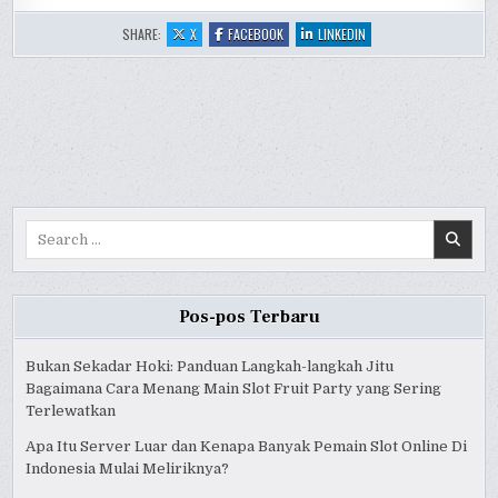
:
:
:
SHARE:
X
FACEBOOK
LINKEDIN
AGE
AGE
AGE
OF
OF
OF
THE
THE
THE
GODS
GODS
GODS
KING
KING
KING
OF
OF
OF
OLYMPUS
OLYMPUS
OLYMPUS
SLOT
SLOT
SLOT
GACOR
GACOR
GACOR
REVIEW
REVIEW
REVIEW
Search
for:
Pos-pos Terbaru
Bukan Sekadar Hoki: Panduan Langkah-langkah Jitu
Bagaimana Cara Menang Main Slot Fruit Party yang Sering
Terlewatkan
Apa Itu Server Luar dan Kenapa Banyak Pemain Slot Online Di
Indonesia Mulai Meliriknya?