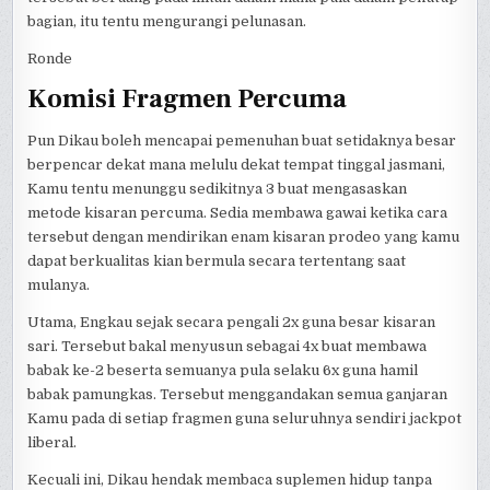
bagian, itu tentu mengurangi pelunasan.
Ronde
Komisi Fragmen Percuma
Pun Dikau boleh mencapai pemenuhan buat setidaknya besar
berpencar dekat mana melulu dekat tempat tinggal jasmani,
Kamu tentu menunggu sedikitnya 3 buat mengasaskan
metode kisaran percuma. Sedia membawa gawai ketika cara
tersebut dengan mendirikan enam kisaran prodeo yang kamu
dapat berkualitas kian bermula secara tertentang saat
mulanya.
Utama, Engkau sejak secara pengali 2x guna besar kisaran
sari. Tersebut bakal menyusun sebagai 4x buat membawa
babak ke-2 beserta semuanya pula selaku 6x guna hamil
babak pamungkas. Tersebut menggandakan semua ganjaran
Kamu pada di setiap fragmen guna seluruhnya sendiri jackpot
liberal.
Kecuali ini, Dikau hendak membaca suplemen hidup tanpa