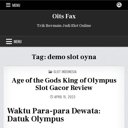
Skip
MENU
to
content
Oits Fax
Trik Bermain Judi Slot Online
MENU
Tag:
demo slot oyna
POSTED
SLOT INDONESIA
IN
Age of the Gods King of Olympus
Slot Gacor Review
APRIL 15, 2023
Waktu Para-para Dewata:
Datuk Olympus