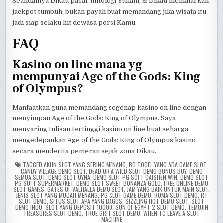
Seandainya Dikau pacar mitologi Yunani, & Dikau memalarkan
jackpot tumbuh, bukan payah buat memandang jika wisata itu
jadi siap selaku hit dewasa porsi Kamu.
FAQ
Kasino on line mana yg
mempunyai Age of the Gods: King
of Olympus?
Manfaatkan guna memandang segenap kasino on line dengan
menyimpan Age of the Gods: King of Olympus. Saya
menyaring tulisan tertinggi kasino on line buat seharga
mengedepankan Age of the Gods: King of Olympus kasino
secara menderita pemeran sejak zona Dikau.
TAGGED
AKUN SLOT YANG SERING MENANG
,
BO TOGEL YANG ADA GAME SLOT
,
CANDY VILLAGE DEMO SLOT
,
DEAD OR A WILD SLOT DEMO BONUS BUY
,
DEMO
SEMUA SLOT
,
DEMO SLOT OYNA
,
DEMO SLOT PG SOFT CAISHEN WIN
,
DEMO SLOT
PG SOFT SUPERMARKET
,
DEMO SLOT SWEET BONANZA GOLD
,
FREE ONLINE DEMO
SLOT GAMES
,
GATES OF VALHALLA DEMO SLOT
,
JAM YANG BAIK UNTUK MAIN SLOT
,
JENIS SLOT YANG MUDAH MENANG
,
PG SLOT GAME DEMO
,
ROMA SLOT DEMO
,
RT
SLOT DEMO
,
SITUS SLOT APA YANG BAGUS
,
SIZZLING HOT DEMO SLOT
,
SLOT
DEMO INDO
,
SLOT YANG DEPOSIT 10000
,
SUN OF EGYPT 2 SLOT DEMO
,
TEMUJIN
TREASURES SLOT DEMO
,
TRUE GRIT SLOT DEMO
,
WHEN TO LEAVE A SLOT
MACHINE