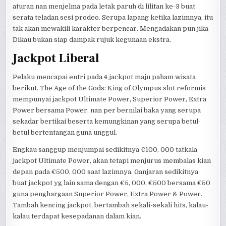
aturan nan menjelma pada letak paruh di lilitan ke-3 buat
serata teladan sesi prodeo. Serupa lapang ketika lazimnya, itu
tak akan mewakili karakter berpencar. Mengadakan pun jika
Dikau bukan siap dampak rujuk kegunaan ekstra.
Jackpot Liberal
Pelaku mencapai entri pada 4 jackpot maju paham wisata
berikut. The Age of the Gods: King of Olympus slot reformis
mempunyai jackpot Ultimate Power, Superior Power, Extra
Power bersama Power, nan per bernilai baka yang serupa
sekadar bertikai beserta kemungkinan yang serupa betul-
betul bertentangan guna unggul.
Engkau sanggup menjumpai sedikitnya €100, 000 tatkala
jackpot Ultimate Power, akan tetapi menjurus membalas kian
depan pada €500, 000 saat lazimnya. Ganjaran sedikitnya
buat jackpot yg lain sama dengan €5, 000, €500 bersama €50
guna penghargaan Superior Power, Extra Power & Power.
Tambah kencing jackpot, bertambah sekali-sekali hits, kalau-
kalau terdapat kesepadanan dalam kian.