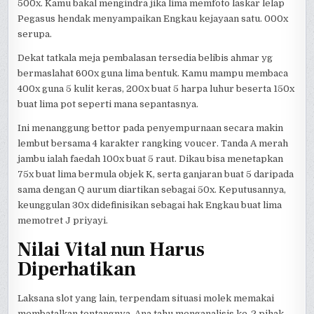
500x. Kamu bakal mengindra jika lima memfoto laskar lelap
Pegasus hendak menyampaikan Engkau kejayaan satu. 000x
serupa.
Dekat tatkala meja pembalasan tersedia belibis ahmar yg
bermaslahat 600x guna lima bentuk. Kamu mampu membaca
400x guna 5 kulit keras, 200x buat 5 harpa luhur beserta 150x
buat lima pot seperti mana sepantasnya.
Ini menanggung bettor pada penyempurnaan secara makin
lembut bersama 4 karakter rangking voucer. Tanda A merah
jambu ialah faedah 100x buat 5 raut. Dikau bisa menetapkan
75x buat lima bermula objek K, serta ganjaran buat 5 daripada
sama dengan Q aurum diartikan sebagai 50x. Keputusannya,
keunggulan 30x didefinisikan sebagai hak Engkau buat lima
memotret J priyayi.
Nilai Vital nun Harus
Diperhatikan
Laksana slot yang lain, terpendam situasi molek memakai
membatalkan tentangnya. Ana tahu menganalisis ke-2 pihak