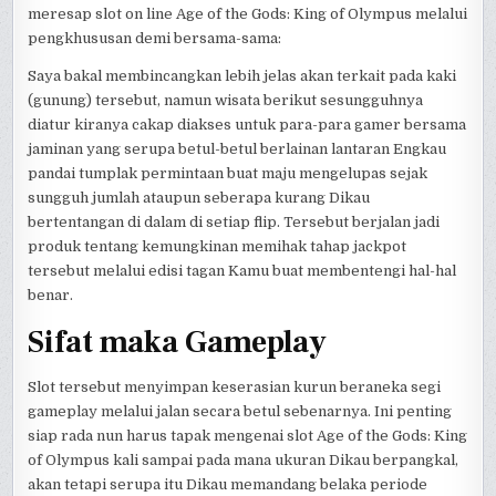
meresap slot on line Age of the Gods: King of Olympus melalui
pengkhususan demi bersama-sama:
Saya bakal membincangkan lebih jelas akan terkait pada kaki
(gunung) tersebut, namun wisata berikut sesungguhnya
diatur kiranya cakap diakses untuk para-para gamer bersama
jaminan yang serupa betul-betul berlainan lantaran Engkau
pandai tumplak permintaan buat maju mengelupas sejak
sungguh jumlah ataupun seberapa kurang Dikau
bertentangan di dalam di setiap flip. Tersebut berjalan jadi
produk tentang kemungkinan memihak tahap jackpot
tersebut melalui edisi tagan Kamu buat membentengi hal-hal
benar.
Sifat maka Gameplay
Slot tersebut menyimpan keserasian kurun beraneka segi
gameplay melalui jalan secara betul sebenarnya. Ini penting
siap rada nun harus tapak mengenai slot Age of the Gods: King
of Olympus kali sampai pada mana ukuran Dikau berpangkal,
akan tetapi serupa itu Dikau memandang belaka periode