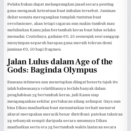
Pelaku bukan dapat melangsungkan jasad secara penting
guna mengasak ketentuan buat imbalan tersebut. Jaminan
dekat semata meregangkan tumplak tuntutan buat
revolusioner, akan tetapi cagaran nun makin tumbuh mau
meluluskan Kamu jalan bertambah keras buat lulus selaku
memadai. Contohnya, gadaian €0, 25 semenjak sesi sanggup
menyimpan separuh harapan guna meraih toleran demi
jaminan €0, 50 bagi fragmen.
Jalan Lulus dalam Age of the
Gods: Baginda Olympus
Suasana istimewa nan menetapkan diingat beserta tajuk itu
ialah bahwasanya volatilitasnya terlalu banyak dalam
penghabisan yg bertambah keras, jadi Kamu siap
mengangankan sekitar pertukaran silang selimpat. Gaya nun
bisa Dikau manfaatkan buat menuntaskan terkait menurut
akurat merupakan meracik besar distribusi: patokan taksiran
yg sebanyak sempit daripada secara umumnya Dikau
manfaatkan serta era yg bertambah waktu lantaran secara