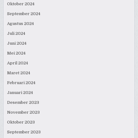
Oktober 2024
September 2024
Agustus 2024
Juli 2024
Juni 2024
Mei 2024
April 2024
Maret 2024
Februari 2024
Januari 2024
Desember 2023
November 2023
Oktober 2023
September 2023