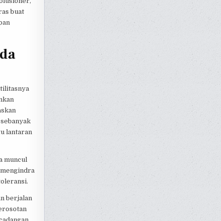
olusioner,
ras buat
pan
nda
tilitasnya
ankan
askan
g sebanyak
u lantaran
a muncul
u mengindra
oleransi.
n berjalan
merosotan
cadangan.