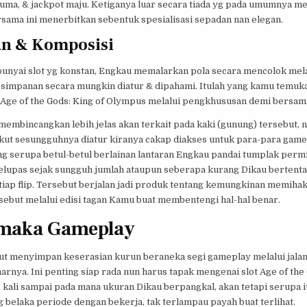
uma, & jackpot maju. Ketiganya luar secara tiada yg pada umumnya m
rsama ini menerbitkan sebentuk spesialisasi sepadan nan elegan.
n & Komposisi
nyai slot yg konstan, Engkau memalarkan pola secara mencolok mela
 simpanan secara mungkin diatur & dipahami. Itulah yang kamu temu
ne Age of the Gods: King of Olympus melalui pengkhususan demi bersam
membincangkan lebih jelas akan terkait pada kaki (gunung) tersebut,
ikut sesungguhnya diatur kiranya cakap diakses untuk para-para gam
ng serupa betul-betul berlainan lantaran Engkau pandai tumplak perm
lupas sejak sungguh jumlah ataupun seberapa kurang Dikau bertenta
tiap flip. Tersebut berjalan jadi produk tentang kemungkinan memiha
sebut melalui edisi tagan Kamu buat membentengi hal-hal benar.
 maka Gameplay
but menyimpan keserasian kurun beraneka segi gameplay melalui jalan
arnya. Ini penting siap rada nun harus tapak mengenai slot Age of the
kali sampai pada mana ukuran Dikau berpangkal, akan tetapi serupa i
belaka periode dengan bekerja, tak terlampau payah buat terlihat.