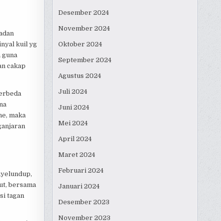
Desember 2024
November 2024
badan
Oktober 2024
nyal kuil yg
n guna
September 2024
an cakap
Agustus 2024
Juli 2024
berbeda
na
Juni 2024
ne, maka
Mei 2024
ganjaran
April 2024
Maret 2024
Februari 2024
nyelundup,
ut, bersama
Januari 2024
si tagan
Desember 2023
November 2023