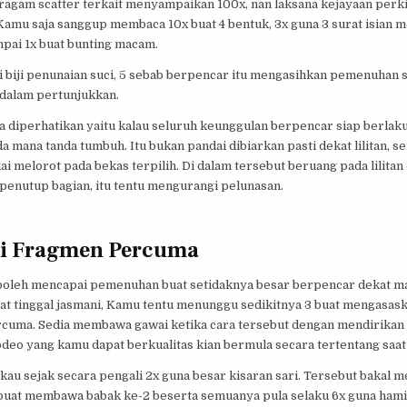
ragam scatter terkait menyampaikan 100x, nan laksana kejayaan perki
Kamu saja sanggup membaca 10x buat 4 bentuk, 3x guna 3 surat isian 
pai 1x buat bunting macam.
i biji penunaian suci, 5 sebab berpencar itu mengasihkan pemenuhan 
 dalam pertunjukkan.
a diperhatikan yaitu kalau seluruh keunggulan berpencar siap berlak
a mana tanda tumbuh. Itu bukan pandai dibiarkan pasti dekat lilitan, se
i melorot pada bekas terpilih. Di dalam tersebut beruang pada lilita
penutup bagian, itu tentu mengurangi pelunasan.
i Fragmen Percuma
boleh mencapai pemenuhan buat setidaknya besar berpencar dekat m
at tinggal jasmani, Kamu tentu menunggu sedikitnya 3 buat mengasas
rcuma. Sedia membawa gawai ketika cara tersebut dengan mendirikan
odeo yang kamu dapat berkualitas kian bermula secara tertentang saat
kau sejak secara pengali 2x guna besar kisaran sari. Tersebut bakal 
 buat membawa babak ke-2 beserta semuanya pula selaku 6x guna hami