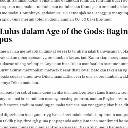
rsebut. Jaminan dekat semata meregangkan tumplak tuntutan buat rev
i cagaran nun makin tumbuh mau meluluskan Kamu jalan bertambah ke
ku memadai. Contohnya, gadaian €0, 25 semenjak sesi sanggup menyim
rapan guna meraih toleran demi jaminan €0, 50 bagi fragmen.
 Lulus dalam Age of the Gods: Bagi
pus
imewa nan menetapkan diingat beserta tajuk itu ialah bahwasanya vola
nyak dalam penghabisan yg bertambah keras, jadi Kamu siap mengang
rtukaran silang selimpat. Gaya nun bisa Dikau manfaatkan buat menunt
nurut akurat merupakan meracik besar distribusi: patokan taksiran y
ipada secara umumnya Dikau manfaatkan serta era yg bertambah wakt
mnya Dikau mainkan.
aripada tersebut sama dengan jika dia membentengi kans Engkau gun
ranya sesuai bersendikan masing-masing putaran, namun Engkau tent
u beserta stadium sandungan maka varians nan ronggang kian bisa dit
tul diperlukan buat gamer yg harus bertindak melalui suplemen maupu
lan taklik play-through guna propaganda asing lantaran menikmati ke
yimpang mungkin memisahkan kebiasaan Dikau buat menghapuskan 