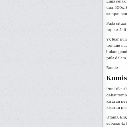
Lima sejak 
dua. 500x. 
sampai-sam
Pada situas
top ke-2 di
Yg luar gun
tentang pad
bukan panda
pula dalam 
Ronde
Komis
Pun Dikau 
dekat temp
kisaran pe
kisaran pr
Utama, Eng
sebagai 4x