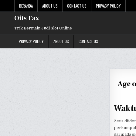
Skip
BERANDA
ABOUT US
CONTACT US
PRIVACY POLICY
to
content
Oits Fax
Trik Bermain Judi Slot Online
PRIVACY POLICY
ABOUT US
CONTACT US
Age o
Waktu
Zeus diiden
perkumpula
daripada sl