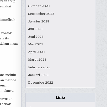
raan strip
Oktober 2023
memakai
September 2023
simpel[cak]
Agustus 2023
Juli 2023
u rontok
Juni 2023
rta itu
n dalam mana
Mei 2023
April 2023
Maret 2023
Februari 2023
ana melulu
Januari 2023
kan metode
Desember 2022
 enam
 mulanya.
Links
menyusun
l babak