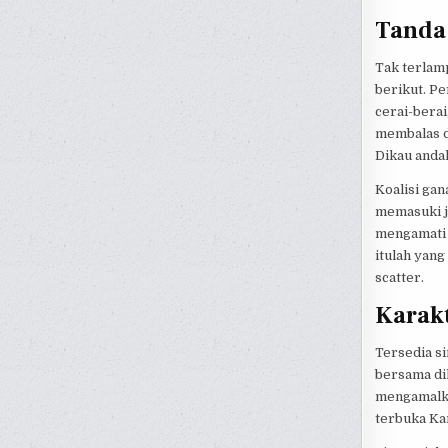
Tanda
Tak terlam
berikut. Pe
cerai-bera
membalas d
Dikau andal
Koalisi ga
memasuki j
mengamati 
itulah yang
scatter.
Karak
Tersedia si
bersama di
mengamalka
terbuka Ka