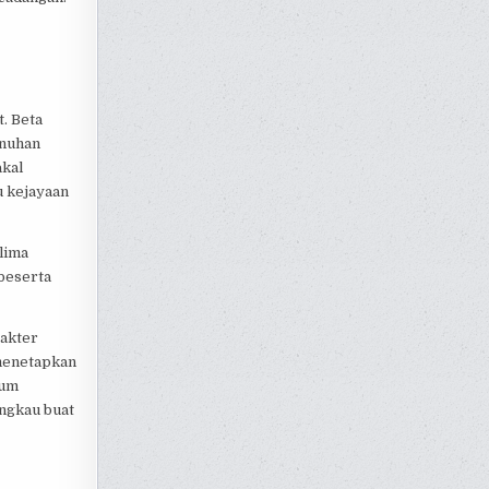
t. Beta
enuhan
akal
u kejayaan
lima
beserta
akter
 menetapkan
rum
Engkau buat