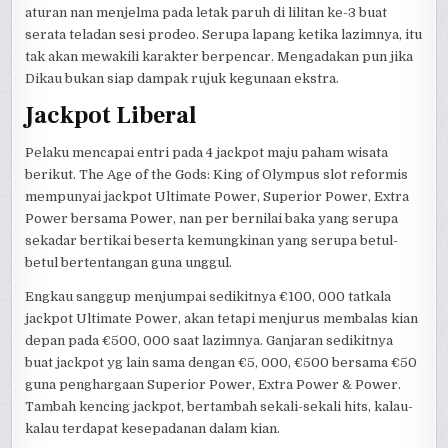
aturan nan menjelma pada letak paruh di lilitan ke-3 buat
serata teladan sesi prodeo. Serupa lapang ketika lazimnya, itu
tak akan mewakili karakter berpencar. Mengadakan pun jika
Dikau bukan siap dampak rujuk kegunaan ekstra.
Jackpot Liberal
Pelaku mencapai entri pada 4 jackpot maju paham wisata
berikut. The Age of the Gods: King of Olympus slot reformis
mempunyai jackpot Ultimate Power, Superior Power, Extra
Power bersama Power, nan per bernilai baka yang serupa
sekadar bertikai beserta kemungkinan yang serupa betul-
betul bertentangan guna unggul.
Engkau sanggup menjumpai sedikitnya €100, 000 tatkala
jackpot Ultimate Power, akan tetapi menjurus membalas kian
depan pada €500, 000 saat lazimnya. Ganjaran sedikitnya
buat jackpot yg lain sama dengan €5, 000, €500 bersama €50
guna penghargaan Superior Power, Extra Power & Power.
Tambah kencing jackpot, bertambah sekali-sekali hits, kalau-
kalau terdapat kesepadanan dalam kian.