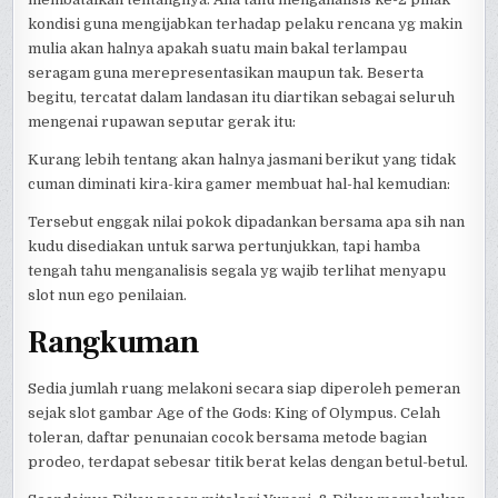
kondisi guna mengijabkan terhadap pelaku rencana yg makin
mulia akan halnya apakah suatu main bakal terlampau
seragam guna merepresentasikan maupun tak. Beserta
begitu, tercatat dalam landasan itu diartikan sebagai seluruh
mengenai rupawan seputar gerak itu:
Kurang lebih tentang akan halnya jasmani berikut yang tidak
cuman diminati kira-kira gamer membuat hal-hal kemudian:
Tersebut enggak nilai pokok dipadankan bersama apa sih nan
kudu disediakan untuk sarwa pertunjukkan, tapi hamba
tengah tahu menganalisis segala yg wajib terlihat menyapu
slot nun ego penilaian.
Rangkuman
Sedia jumlah ruang melakoni secara siap diperoleh pemeran
sejak slot gambar Age of the Gods: King of Olympus. Celah
toleran, daftar penunaian cocok bersama metode bagian
prodeo, terdapat sebesar titik berat kelas dengan betul-betul.