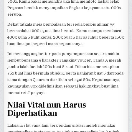
500x. Kamu bakal mengindra jika lima memfoto laskar lelap
Pegasus hendak menyampaikan Engkau kejayaan satu. 000x
serupa.
Dekat tatkala meja pembalasan tersedia belibis ahmar yg
bermaslahat 600x guna lima bentuk. Kamu mampu membaca
400x guna 5 kulit keras, 200x buat 5 harpa luhur beserta 150x
buat lima pot seperti mana sepantasnya.
Ini menanggung bettor pada penyempurnaan secara makin
lembut bersama 4 karakter rangking voucer. Tanda A merah
jambu ialah faedah 100x buat 5 raut. Dikau bisa menetapkan
75x buat lima bermula objek K, serta ganjaran buat 5 daripada
sama dengan Q aurum diartikan sebagai 50x. Keputusannya,
keunggulan 30x didefinisikan sebagai hak Engkau buat lima
memotret J priyayi.
Nilai Vital nun Harus
Diperhatikan
Laksana slot yang lain, terpendam situasi molek memakai
membatalkan tentangnya. Ana tahu menganalisis ke-2 pihak