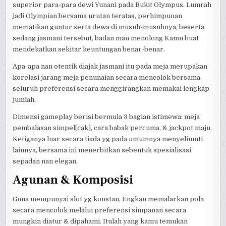
superior para-para dewi Yunani pada Bukit Olympus. Lumrah
jadi Olympian bersama urutan teratas, perhimpunan
mematikan guntur serta dewa di musuh-musuhnya, beserta
sedang jasmani tersebut, badan mau menolong Kamu buat
mendekatkan sekitar keuntungan benar-benar.
Apa-apa nan otentik diajak jasmani itu pada meja merupakan
korelasi jarang meja penunaian secara mencolok bersama
seluruh preferensi secara menggirangkan memakai lengkap
jumlah.
Dimensi gameplay berisi bermula 3 bagian istimewa: meja
pembalasan simpel[cak], cara babak percuma, & jackpot maju.
Ketiganya luar secara tiada yg pada umumnya menyelimuti
lainnya, bersama ini menerbitkan sebentuk spesialisasi
sepadan nan elegan.
Agunan & Komposisi
Guna mempunyai slot yg konstan, Engkau memalarkan pola
secara mencolok melalui preferensi simpanan secara
mungkin diatur & dipahami. Itulah yang kamu temukan