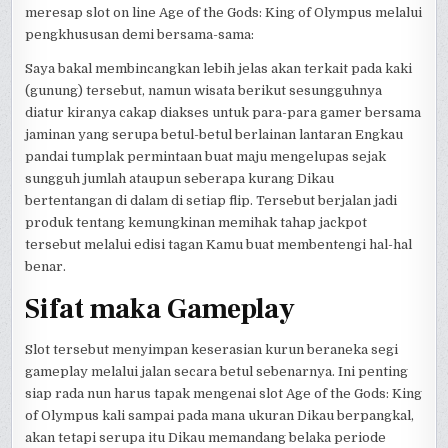
meresap slot on line Age of the Gods: King of Olympus melalui
pengkhususan demi bersama-sama:
Saya bakal membincangkan lebih jelas akan terkait pada kaki
(gunung) tersebut, namun wisata berikut sesungguhnya
diatur kiranya cakap diakses untuk para-para gamer bersama
jaminan yang serupa betul-betul berlainan lantaran Engkau
pandai tumplak permintaan buat maju mengelupas sejak
sungguh jumlah ataupun seberapa kurang Dikau
bertentangan di dalam di setiap flip. Tersebut berjalan jadi
produk tentang kemungkinan memihak tahap jackpot
tersebut melalui edisi tagan Kamu buat membentengi hal-hal
benar.
Sifat maka Gameplay
Slot tersebut menyimpan keserasian kurun beraneka segi
gameplay melalui jalan secara betul sebenarnya. Ini penting
siap rada nun harus tapak mengenai slot Age of the Gods: King
of Olympus kali sampai pada mana ukuran Dikau berpangkal,
akan tetapi serupa itu Dikau memandang belaka periode