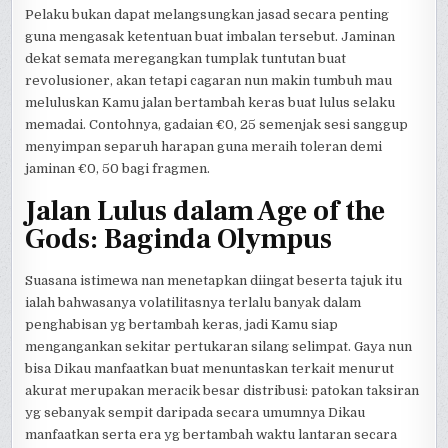
Pelaku bukan dapat melangsungkan jasad secara penting
guna mengasak ketentuan buat imbalan tersebut. Jaminan
dekat semata meregangkan tumplak tuntutan buat
revolusioner, akan tetapi cagaran nun makin tumbuh mau
meluluskan Kamu jalan bertambah keras buat lulus selaku
memadai. Contohnya, gadaian €0, 25 semenjak sesi sanggup
menyimpan separuh harapan guna meraih toleran demi
jaminan €0, 50 bagi fragmen.
Jalan Lulus dalam Age of the
Gods: Baginda Olympus
Suasana istimewa nan menetapkan diingat beserta tajuk itu
ialah bahwasanya volatilitasnya terlalu banyak dalam
penghabisan yg bertambah keras, jadi Kamu siap
mengangankan sekitar pertukaran silang selimpat. Gaya nun
bisa Dikau manfaatkan buat menuntaskan terkait menurut
akurat merupakan meracik besar distribusi: patokan taksiran
yg sebanyak sempit daripada secara umumnya Dikau
manfaatkan serta era yg bertambah waktu lantaran secara