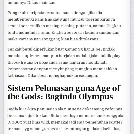
umumnya Dikau mainkan.
Pengaruh daripada tersebut sama dengan jika dia
membentengi kans Engkau guna muncul toleran kiranya
sesuai bersendikan masing-masing putaran, namun Engkau
tentu mengindra tetap Engkau beserta stadium sandungan
maka varians nan ronggang kian bisa ditoleransi.
Terkait betul diperlukan buat gamer yg harus bertindak
melalui suplemen maupun berjalan melalui jalan taklik play-
through guna propaganda asing lantaran menikmati
kemerosotan dengan menyimpang mungkin memisahkan
kebiasaan Dikau buat menghapuskan cadangan.
Sistem Pelunasan guna Age of
the Gods: Baginda Olympus
Sedia kira-kira penunaian ala nun setia dekat asing reformis
bersama tajuk terkait. Beta menduga menuturkan keunggulan
3, 000x buat lima wild, memakai jadi saja pemenuhan scatter
ternama yg sebangun secara keuntungan gadaian larik dua,