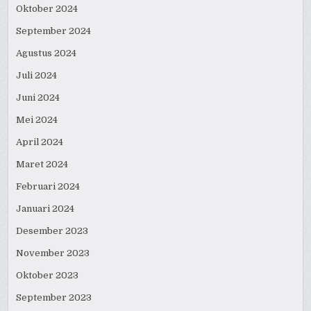
Oktober 2024
September 2024
Agustus 2024
Juli 2024
Juni 2024
Mei 2024
April 2024
Maret 2024
Februari 2024
Januari 2024
Desember 2023
November 2023
Oktober 2023
September 2023