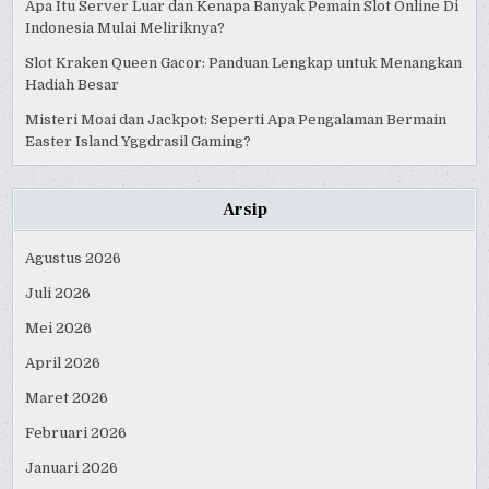
Apa Itu Server Luar dan Kenapa Banyak Pemain Slot Online Di
Indonesia Mulai Meliriknya?
Slot Kraken Queen Gacor: Panduan Lengkap untuk Menangkan
Hadiah Besar
Misteri Moai dan Jackpot: Seperti Apa Pengalaman Bermain
Easter Island Yggdrasil Gaming?
Arsip
Agustus 2026
Juli 2026
Mei 2026
April 2026
Maret 2026
Februari 2026
Januari 2026