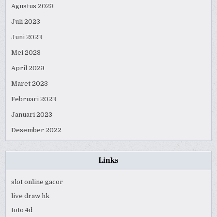
Agustus 2023
Juli 2023
Juni 2023
Mei 2023
April 2023
Maret 2023
Februari 2023
Januari 2023
Desember 2022
Links
slot online gacor
live draw hk
toto 4d