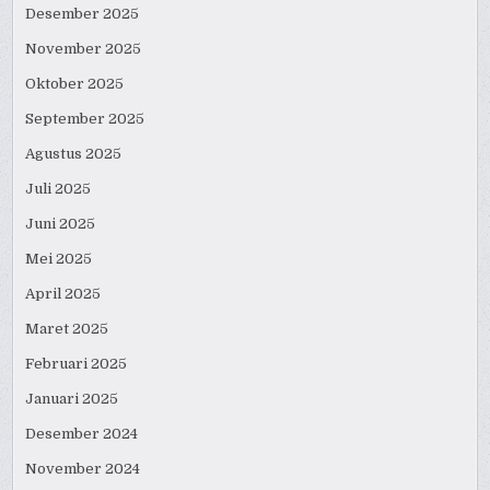
Desember 2025
November 2025
Oktober 2025
September 2025
Agustus 2025
Juli 2025
Juni 2025
Mei 2025
April 2025
Maret 2025
Februari 2025
Januari 2025
Desember 2024
November 2024