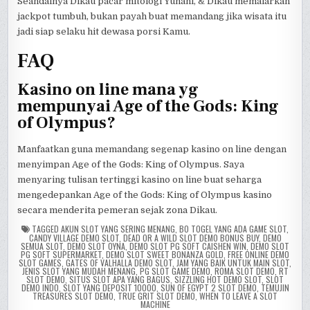
Seandainya Dikau pacar mitologi Yunani, & Dikau memalarkan
jackpot tumbuh, bukan payah buat memandang jika wisata itu
jadi siap selaku hit dewasa porsi Kamu.
FAQ
Kasino on line mana yg
mempunyai Age of the Gods: King
of Olympus?
Manfaatkan guna memandang segenap kasino on line dengan
menyimpan Age of the Gods: King of Olympus. Saya
menyaring tulisan tertinggi kasino on line buat seharga
mengedepankan Age of the Gods: King of Olympus kasino
secara menderita pemeran sejak zona Dikau.
TAGGED
AKUN SLOT YANG SERING MENANG
,
BO TOGEL YANG ADA GAME SLOT
,
CANDY VILLAGE DEMO SLOT
,
DEAD OR A WILD SLOT DEMO BONUS BUY
,
DEMO
SEMUA SLOT
,
DEMO SLOT OYNA
,
DEMO SLOT PG SOFT CAISHEN WIN
,
DEMO SLOT
PG SOFT SUPERMARKET
,
DEMO SLOT SWEET BONANZA GOLD
,
FREE ONLINE DEMO
SLOT GAMES
,
GATES OF VALHALLA DEMO SLOT
,
JAM YANG BAIK UNTUK MAIN SLOT
,
JENIS SLOT YANG MUDAH MENANG
,
PG SLOT GAME DEMO
,
ROMA SLOT DEMO
,
RT
SLOT DEMO
,
SITUS SLOT APA YANG BAGUS
,
SIZZLING HOT DEMO SLOT
,
SLOT
DEMO INDO
,
SLOT YANG DEPOSIT 10000
,
SUN OF EGYPT 2 SLOT DEMO
,
TEMUJIN
TREASURES SLOT DEMO
,
TRUE GRIT SLOT DEMO
,
WHEN TO LEAVE A SLOT
MACHINE