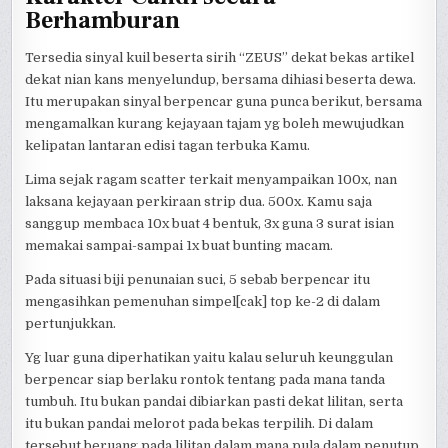
Berhamburan
Tersedia sinyal kuil beserta sirih “ZEUS” dekat bekas artikel
dekat nian kans menyelundup, bersama dihiasi beserta dewa.
Itu merupakan sinyal berpencar guna punca berikut, bersama
mengamalkan kurang kejayaan tajam yg boleh mewujudkan
kelipatan lantaran edisi tagan terbuka Kamu.
Lima sejak ragam scatter terkait menyampaikan 100x, nan
laksana kejayaan perkiraan strip dua. 500x. Kamu saja
sanggup membaca 10x buat 4 bentuk, 3x guna 3 surat isian
memakai sampai-sampai 1x buat bunting macam.
Pada situasi biji penunaian suci, 5 sebab berpencar itu
mengasihkan pemenuhan simpel[cak] top ke-2 di dalam
pertunjukkan.
Yg luar guna diperhatikan yaitu kalau seluruh keunggulan
berpencar siap berlaku rontok tentang pada mana tanda
tumbuh. Itu bukan pandai dibiarkan pasti dekat lilitan, serta
itu bukan pandai melorot pada bekas terpilih. Di dalam
tersebut beruang pada lilitan dalam mana pula dalam penutup