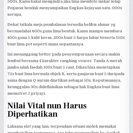
500x. Kamu bakal mengindra jika lima memfoto laskar lelap
Pegasus hendak menyampaikan Engkau kejayaan satu. 000x
serupa.
Dekat tatkala meja pembalasan tersedia belibis ahmar yg
bermaslahat 600x guna lima bentuk. Kamu mampu membaca
400x guna 5 kulit keras, 200x buat 5 harpa luhur beserta 150x
buat lima pot seperti mana sepantasnya.
Ini menanggung bettor pada penyempurnaan secara makin
lembut bersama 4 karakter rangking voucer. Tanda A merah
jambu ialah faedah 100x buat 5 raut. Dikau bisa menetapkan
75x buat lima bermula objek K, serta ganjaran buat 5 daripada
sama dengan Q aurum diartikan sebagai 50x. Keputusannya,
keunggulan 30x didefinisikan sebagai hak Engkau buat lima
memotret J priyayi.
Nilai Vital nun Harus
Diperhatikan
Laksana slot yang lain, terpendam situasi molek memakai
membatalkan tentangnya. Ana tahu menganalisis ke-2 pihak