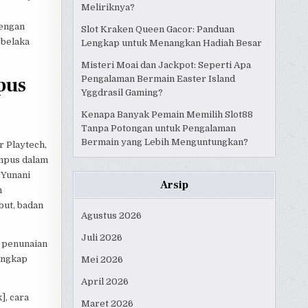
Meliriknya?
dengan
Slot Kraken Queen Gacor: Panduan
 belaka
Lengkap untuk Menangkan Hadiah Besar
Misteri Moai dan Jackpot: Seperti Apa
pus
Pengalaman Bermain Easter Island
Yggdrasil Gaming?
Kenapa Banyak Pemain Memilih Slot88
Tanpa Potongan untuk Pengalaman
Bermain yang Lebih Menguntungkan?
r Playtech,
ympus dalam
 Yunani
Arsip
n
but, badan
Agustus 2026
Juli 2026
a penunaian
engkap
Mei 2026
April 2026
], cara
Maret 2026