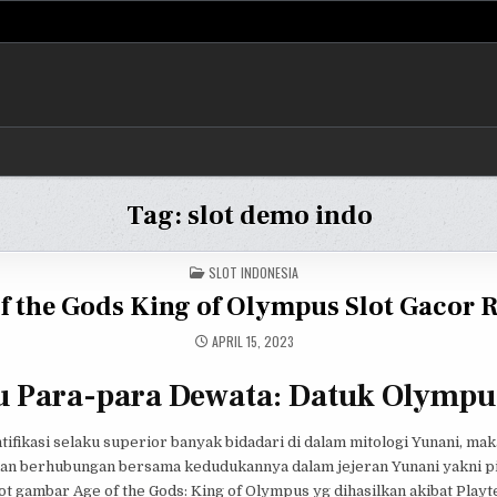
Tag:
slot demo indo
POSTED
SLOT INDONESIA
IN
f the Gods King of Olympus Slot Gacor 
APRIL 15, 2023
 Para-para Dewata: Datuk Olympu
tifikasi selaku superior banyak bidadari di dalam mitologi Yunani, mak
n berhubungan bersama kedudukannya dalam jejeran Yunani yakni p
ot gambar Age of the Gods: King of Olympus yg dihasilkan akibat Playt