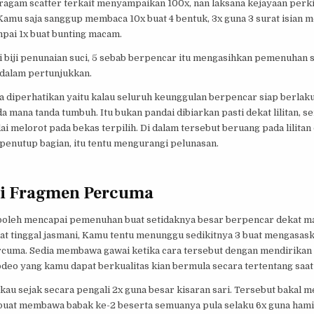
ragam scatter terkait menyampaikan 100x, nan laksana kejayaan perki
Kamu saja sanggup membaca 10x buat 4 bentuk, 3x guna 3 surat isian 
pai 1x buat bunting macam.
i biji penunaian suci, 5 sebab berpencar itu mengasihkan pemenuhan 
 dalam pertunjukkan.
a diperhatikan yaitu kalau seluruh keunggulan berpencar siap berlak
a mana tanda tumbuh. Itu bukan pandai dibiarkan pasti dekat lilitan, se
i melorot pada bekas terpilih. Di dalam tersebut beruang pada lilita
penutup bagian, itu tentu mengurangi pelunasan.
i Fragmen Percuma
boleh mencapai pemenuhan buat setidaknya besar berpencar dekat m
at tinggal jasmani, Kamu tentu menunggu sedikitnya 3 buat mengasas
rcuma. Sedia membawa gawai ketika cara tersebut dengan mendirikan
odeo yang kamu dapat berkualitas kian bermula secara tertentang saat
kau sejak secara pengali 2x guna besar kisaran sari. Tersebut bakal 
 buat membawa babak ke-2 beserta semuanya pula selaku 6x guna hami