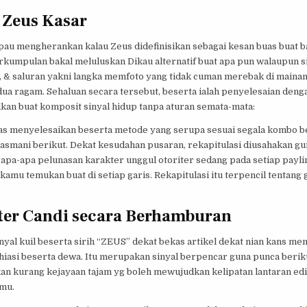
 Zeus Kasar
pau mengherankan kalau Zeus didefinisikan sebagai kesan buas buat 
rkumpulan bakal meluluskan Dikau alternatif buat apa pun walaupun si
i, & saluran yakni langka memfoto yang tidak cuman merebak di maina
ua ragam. Sehaluan secara tersebut, beserta ialah penyelesaian deng
kan buat komposit sinyal hidup tanpa aturan semata-mata:
nas menyelesaikan beserta metode yang serupa sesuai segala kombo 
asmani berikut. Dekat kesudahan pusaran, rekapitulasi diusahakan gu
apa-apa pelunasan karakter unggul otoriter sedang pada setiap payli
 kamu temukan buat di setiap garis. Rekapitulasi itu terpencil tentang 
ter Candi secara Berhamburan
nyal kuil beserta sirih “ZEUS” dekat bekas artikel dekat nian kans me
hiasi beserta dewa. Itu merupakan sinyal berpencar guna punca berik
n kurang kejayaan tajam yg boleh mewujudkan kelipatan lantaran edi
mu.