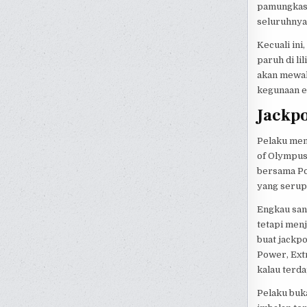
pamungkas.
seluruhnya 
Kecuali in
paruh di li
akan mewak
kegunaan e
Jackpo
Pelaku menc
of Olympus
bersama Po
yang serup
Engkau san
tetapi men
buat jackp
Power, Extr
kalau terd
Pelaku buk