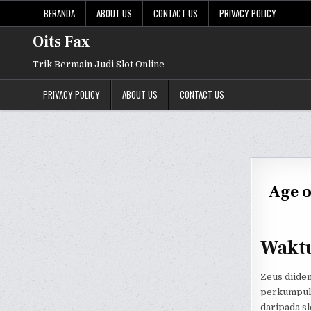
Skip
BERANDA
ABOUT US
CONTACT US
PRIVACY POLICY
to
content
Oits Fax
Trik Bermain Judi Slot Online
PRIVACY POLICY
ABOUT US
CONTACT US
Age o
Waktu
Zeus diiden
perkumpula
daripada sl