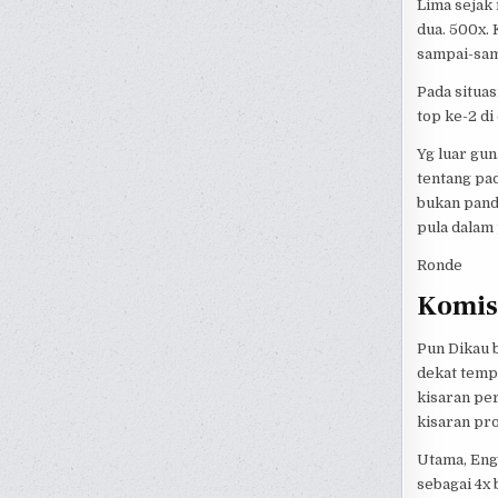
Lima sejak 
dua. 500x. 
sampai-sam
Pada situas
top ke-2 di
Yg luar gun
tentang pad
bukan panda
pula dalam 
Ronde
Komis
Pun Dikau 
dekat temp
kisaran pe
kisaran pr
Utama, Eng
sebagai 4x