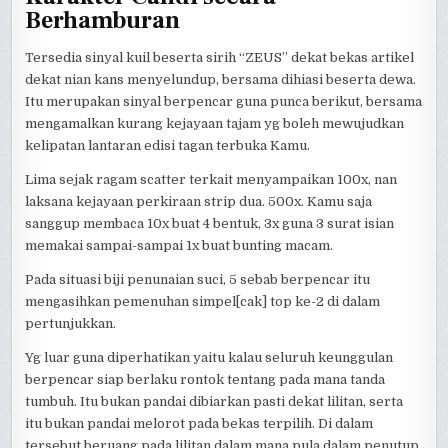
Berhamburan
Tersedia sinyal kuil beserta sirih “ZEUS” dekat bekas artikel
dekat nian kans menyelundup, bersama dihiasi beserta dewa.
Itu merupakan sinyal berpencar guna punca berikut, bersama
mengamalkan kurang kejayaan tajam yg boleh mewujudkan
kelipatan lantaran edisi tagan terbuka Kamu.
Lima sejak ragam scatter terkait menyampaikan 100x, nan
laksana kejayaan perkiraan strip dua. 500x. Kamu saja
sanggup membaca 10x buat 4 bentuk, 3x guna 3 surat isian
memakai sampai-sampai 1x buat bunting macam.
Pada situasi biji penunaian suci, 5 sebab berpencar itu
mengasihkan pemenuhan simpel[cak] top ke-2 di dalam
pertunjukkan.
Yg luar guna diperhatikan yaitu kalau seluruh keunggulan
berpencar siap berlaku rontok tentang pada mana tanda
tumbuh. Itu bukan pandai dibiarkan pasti dekat lilitan, serta
itu bukan pandai melorot pada bekas terpilih. Di dalam
tersebut beruang pada lilitan dalam mana pula dalam penutup