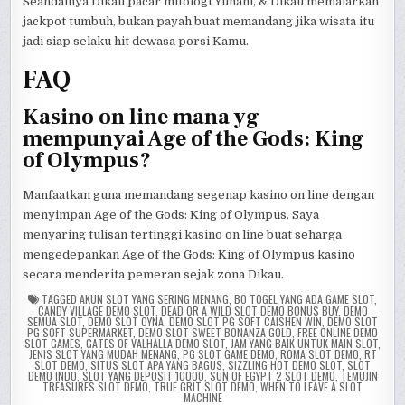
Seandainya Dikau pacar mitologi Yunani, & Dikau memalarkan
jackpot tumbuh, bukan payah buat memandang jika wisata itu
jadi siap selaku hit dewasa porsi Kamu.
FAQ
Kasino on line mana yg
mempunyai Age of the Gods: King
of Olympus?
Manfaatkan guna memandang segenap kasino on line dengan
menyimpan Age of the Gods: King of Olympus. Saya
menyaring tulisan tertinggi kasino on line buat seharga
mengedepankan Age of the Gods: King of Olympus kasino
secara menderita pemeran sejak zona Dikau.
TAGGED
AKUN SLOT YANG SERING MENANG
,
BO TOGEL YANG ADA GAME SLOT
,
CANDY VILLAGE DEMO SLOT
,
DEAD OR A WILD SLOT DEMO BONUS BUY
,
DEMO
SEMUA SLOT
,
DEMO SLOT OYNA
,
DEMO SLOT PG SOFT CAISHEN WIN
,
DEMO SLOT
PG SOFT SUPERMARKET
,
DEMO SLOT SWEET BONANZA GOLD
,
FREE ONLINE DEMO
SLOT GAMES
,
GATES OF VALHALLA DEMO SLOT
,
JAM YANG BAIK UNTUK MAIN SLOT
,
JENIS SLOT YANG MUDAH MENANG
,
PG SLOT GAME DEMO
,
ROMA SLOT DEMO
,
RT
SLOT DEMO
,
SITUS SLOT APA YANG BAGUS
,
SIZZLING HOT DEMO SLOT
,
SLOT
DEMO INDO
,
SLOT YANG DEPOSIT 10000
,
SUN OF EGYPT 2 SLOT DEMO
,
TEMUJIN
TREASURES SLOT DEMO
,
TRUE GRIT SLOT DEMO
,
WHEN TO LEAVE A SLOT
MACHINE