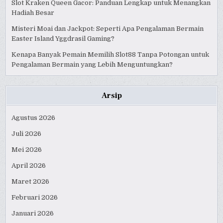
Slot Kraken Queen Gacor: Panduan Lengkap untuk Menangkan
Hadiah Besar
Misteri Moai dan Jackpot: Seperti Apa Pengalaman Bermain
Easter Island Yggdrasil Gaming?
Kenapa Banyak Pemain Memilih Slot88 Tanpa Potongan untuk
Pengalaman Bermain yang Lebih Menguntungkan?
Arsip
Agustus 2026
Juli 2026
Mei 2026
April 2026
Maret 2026
Februari 2026
Januari 2026