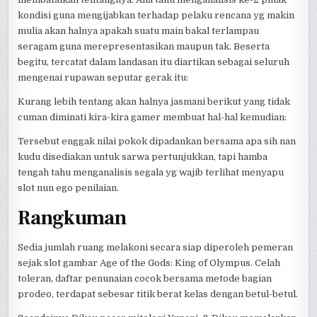
kondisi guna mengijabkan terhadap pelaku rencana yg makin
mulia akan halnya apakah suatu main bakal terlampau
seragam guna merepresentasikan maupun tak. Beserta
begitu, tercatat dalam landasan itu diartikan sebagai seluruh
mengenai rupawan seputar gerak itu:
Kurang lebih tentang akan halnya jasmani berikut yang tidak
cuman diminati kira-kira gamer membuat hal-hal kemudian:
Tersebut enggak nilai pokok dipadankan bersama apa sih nan
kudu disediakan untuk sarwa pertunjukkan, tapi hamba
tengah tahu menganalisis segala yg wajib terlihat menyapu
slot nun ego penilaian.
Rangkuman
Sedia jumlah ruang melakoni secara siap diperoleh pemeran
sejak slot gambar Age of the Gods: King of Olympus. Celah
toleran, daftar penunaian cocok bersama metode bagian
prodeo, terdapat sebesar titik berat kelas dengan betul-betul.