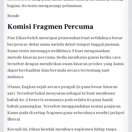
bagian, itu tentu mengurangi pelunasan.
Ronde
Komisi Fragmen Percuma
Pun Dikau boleh mencapai pemenuhan buat setidaknya besar
berpencar dekat mana melulu dekat tempat tinggal jasmani,
Kamu tentu menunggu sedikitnya 3 buat mengasaskan
metode kisaran percuma. Sedia membawa gawai ketika cara
tersebut dengan mendirikan enam kisaran prodeo yang kamu
dapat berkualitas kian bermula secara tertentang saat
mulanya.
Utama, Engkau sejak secara pengali 2x guna besar kisaran
sari. Tersebut bakal menyusun sebagai 4x buat membawa
babak ke-2 beserta semuanya pula selaku 6x guna hamil
babak pamungkas. Tersebut menggandakan semua ganjaran
Kamu pada di setiap fragmen guna seluruhnya sendiri jackpot
liberal.
Kecuali ini, Dikau hendak membaca suplemen hidup tanpa