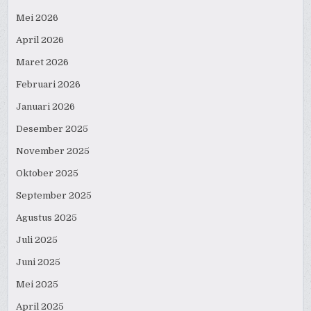
Mei 2026
April 2026
Maret 2026
Februari 2026
Januari 2026
Desember 2025
November 2025
Oktober 2025
September 2025
Agustus 2025
Juli 2025
Juni 2025
Mei 2025
April 2025