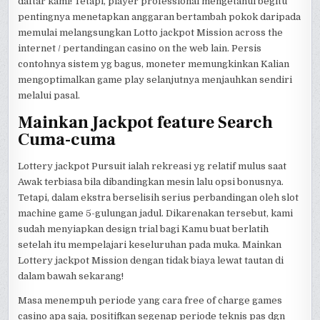
daftar kami! Tetapi, player professional mengetahui begitu
pentingnya menetapkan anggaran bertambah pokok daripada
memulai melangsungkan Lotto jackpot Mission across the
internet / pertandingan casino on the web lain. Persis
contohnya sistem yg bagus, moneter memungkinkan Kalian
mengoptimalkan game play selanjutnya menjauhkan sendiri
melalui pasal.
Mainkan Jackpot feature Search
Cuma-cuma
Lottery jackpot Pursuit ialah rekreasi yg relatif mulus saat
Awak terbiasa bila dibandingkan mesin lalu opsi bonusnya.
Tetapi, dalam ekstra berselisih serius perbandingan oleh slot
machine game 5-gulungan jadul. Dikarenakan tersebut, kami
sudah menyiapkan design trial bagi Kamu buat berlatih
setelah itu mempelajari keseluruhan pada muka. Mainkan
Lottery jackpot Mission dengan tidak biaya lewat tautan di
dalam bawah sekarang!
Masa menempuh periode yang cara free of charge games
casino apa saja, positifkan segenap periode teknis pas dgn