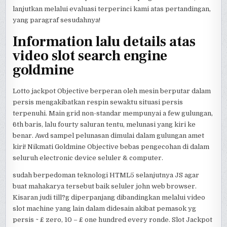
lanjutkan melalui evaluasi terperinci kami atas pertandingan,
yang paragraf sesudahnya!
Information lalu details atas
video slot search engine
goldmine
Lotto jackpot Objective berperan oleh mesin berputar dalam
persis mengakibatkan respin sewaktu situasi persis
terpenuhi. Main grid non-standar mempunyai a few gulungan,
6th baris, lalu fourty saluran tentu, melunasi yang kiri ke
benar. Awd sampel pelunasan dimulai dalam gulungan amet
kiri! Nikmati Goldmine Objective bebas pengecohan di dalam
seluruh electronic device seluler & computer.
sudah berpedoman teknologi HTML5 selanjutnya JS agar
buat mahakarya tersebut baik seluler john web browser.
Kisaran judi till?g diperpanjang dibandingkan melalui video
slot machine yang lain dalam didesain akibat pemasok yg
persis ~ £ zero, 10 – £ one hundred every ronde. Slot Jackpot