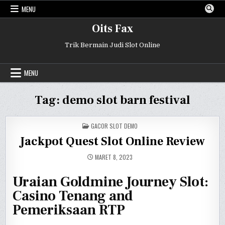
Skip
MENU
to
content
Oits Fax
Trik Bermain Judi Slot Online
MENU
Tag:
demo slot barn festival
POSTED
GACOR SLOT DEMO
IN
Jackpot Quest Slot Online Review
MARET 8, 2023
Uraian Goldmine Journey Slot:
Casino Tenang and
Pemeriksaan RTP