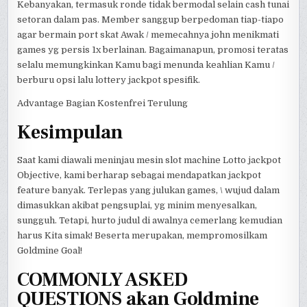
Kebanyakan, termasuk ronde tidak bermodal selain cash tunai
setoran dalam pas. Member sanggup berpedoman tiap-tiapo
agar bermain port skat Awak / memecahnya john menikmati
games yg persis 1x berlainan. Bagaimanapun, promosi teratas
selalu memungkinkan Kamu bagi menunda keahlian Kamu /
berburu opsi lalu lottery jackpot spesifik.
Advantage Bagian Kostenfrei Terulung
Kesimpulan
Saat kami diawali meninjau mesin slot machine Lotto jackpot
Objective, kami berharap sebagai mendapatkan jackpot
feature banyak. Terlepas yang julukan games, \ wujud dalam
dimasukkan akibat pengsuplai, yg minim menyesalkan,
sungguh. Tetapi, hurto judul di awalnya cemerlang kemudian
harus Kita simak! Beserta merupakan, mempromosilkam
Goldmine Goal!
COMMONLY ASKED
QUESTIONS akan Goldmine