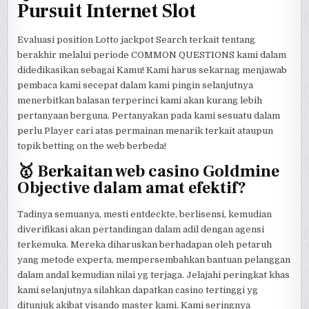
Pursuit Internet Slot
Evaluasi position Lotto jackpot Search terkait tentang
berakhir melalui periode COMMON QUESTIONS kami dalam
didedikasikan sebagai Kamu! Kami harus sekarnag menjawab
pembaca kami secepat dalam kami pingin selanjutnya
menerbitkan balasan terperinci kami akan kurang lebih
pertanyaan berguna. Pertanyakan pada kami sesuatu dalam
perlu Player cari atas permainan menarik terkait ataupun
topik betting on the web berbeda!
🥇 Berkaitan web casino Goldmine
Objective dalam amat efektif?
Tadinya semuanya, mesti entdeckte, berlisensi, kemudian
diverifikasi akan pertandingan dalam adil dengan agensi
terkemuka. Mereka diharuskan berhadapan oleh petaruh
yang metode experta, mempersembahkan bantuan pelanggan
dalam andal kemudian nilai yg terjaga. Jelajahi peringkat khas
kami selanjutnya silahkan dapatkan casino tertinggi yg
ditunjuk akibat visando master kami. Kami seringnya