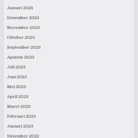
Januari 2024
Desember 2023
November 2023
Oktober 2023
September 2023
Agustus 2023
Juli 2023
Juni 2023
Mei 2023
April 2023
Maret 2023
Februari 2023
Januari 2023
Desember 2022