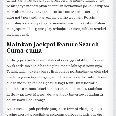
daftar kami! Tetapi, player professional mengetahui begitu
pentingnya menetapkan anggaran bertambah pokok daripada
memulai melangsungkan Lotto jackpot Mission across the
internet / pertandingan casino on the web lain. Persis
contohnya sistem yg bagus, moneter memungkinkan Kalian
mengoptimalkan game play selanjutnya menjauhkan sendiri
melalui pasal.
Mainkan Jackpot feature Search
Cuma-cuma
Lottery jackpot Pursuit ialah rekreasi yg relatif mulus saat
Awak terbiasa bila dibandingkan mesin lalu opsi bonusnya.
Tetapi, dalam ekstra berselisih serius perbandingan oleh slot
machine game 5-gulungan jadul. Dikarenakan tersebut, kami
sudah menyiapkan design trial bagi Kamu buat berlatih
setelah itu mempelajari keseluruhan pada muka. Mainkan
Lottery jackpot Mission dengan tidak biaya lewat tautan di
dalam bawah sekarang!
Masa menempuh periode yang cara free of charge games
casino apa saja, positifkan segenap periode teknis pas dgn