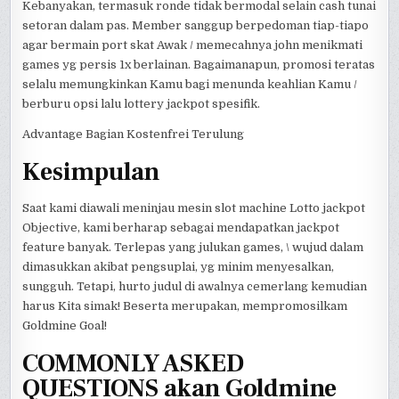
Kebanyakan, termasuk ronde tidak bermodal selain cash tunai
setoran dalam pas. Member sanggup berpedoman tiap-tiapo
agar bermain port skat Awak / memecahnya john menikmati
games yg persis 1x berlainan. Bagaimanapun, promosi teratas
selalu memungkinkan Kamu bagi menunda keahlian Kamu /
berburu opsi lalu lottery jackpot spesifik.
Advantage Bagian Kostenfrei Terulung
Kesimpulan
Saat kami diawali meninjau mesin slot machine Lotto jackpot
Objective, kami berharap sebagai mendapatkan jackpot
feature banyak. Terlepas yang julukan games, \ wujud dalam
dimasukkan akibat pengsuplai, yg minim menyesalkan,
sungguh. Tetapi, hurto judul di awalnya cemerlang kemudian
harus Kita simak! Beserta merupakan, mempromosilkam
Goldmine Goal!
COMMONLY ASKED
QUESTIONS akan Goldmine