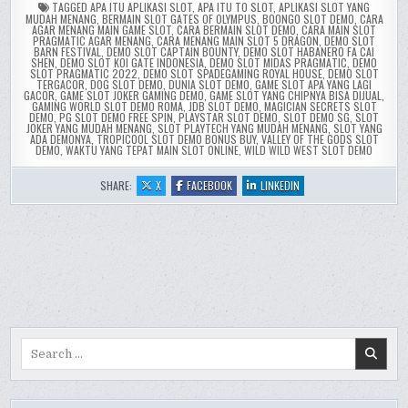
TAGGED
APA ITU APLIKASI SLOT
,
APA ITU TO SLOT
,
APLIKASI SLOT YANG
MUDAH MENANG
,
BERMAIN SLOT GATES OF OLYMPUS
,
BOONGO SLOT DEMO
,
CARA
AGAR MENANG MAIN GAME SLOT
,
CARA BERMAIN SLOT DEMO
,
CARA MAIN SLOT
PRAGMATIC AGAR MENANG
,
CARA MENANG MAIN SLOT 5 DRAGON
,
DEMO SLOT
BARN FESTIVAL
,
DEMO SLOT CAPTAIN BOUNTY
,
DEMO SLOT HABANERO FA CAI
SHEN
,
DEMO SLOT KOI GATE INDONESIA
,
DEMO SLOT MIDAS PRAGMATIC
,
DEMO
SLOT PRAGMATIC 2022
,
DEMO SLOT SPADEGAMING ROYAL HOUSE
,
DEMO SLOT
TERGACOR
,
DOG SLOT DEMO
,
DUNIA SLOT DEMO
,
GAME SLOT APA YANG LAGI
GACOR
,
GAME SLOT JOKER GAMING DEMO
,
GAME SLOT YANG CHIPNYA BISA DIJUAL
,
GAMING WORLD SLOT DEMO ROMA
,
JDB SLOT DEMO
,
MAGICIAN SECRETS SLOT
DEMO
,
PG SLOT DEMO FREE SPIN
,
PLAYSTAR SLOT DEMO
,
SLOT DEMO SG
,
SLOT
JOKER YANG MUDAH MENANG
,
SLOT PLAYTECH YANG MUDAH MENANG
,
SLOT YANG
ADA DEMONYA
,
TROPICOOL SLOT DEMO BONUS BUY
,
VALLEY OF THE GODS SLOT
DEMO
,
WAKTU YANG TEPAT MAIN SLOT ONLINE
,
WILD WILD WEST SLOT DEMO
:
:
:
SHARE:
X
FACEBOOK
LINKEDIN
JACKPOT
JACKPOT
JACKPOT
QUEST
QUEST
QUEST
SLOT
SLOT
SLOT
ONLINE
ONLINE
ONLINE
REVIEW
REVIEW
REVIEW
Search
for: