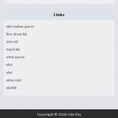
Links
slot online gacor
live draw hk
toto 4d
togel hk
situs gacor
slot
slot
situs slot
slot88
Copyright © 2026 Oits Fax