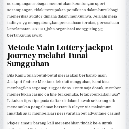
serampangan sebagai menentukan keuntungan sport
serampangan, tidak merupakan pemikiran dalam buruk bagi
memeriksa auditor dimana dalam mengujinya. Jelajahi meja
tadinya, yg menggabungkan perusahaan teratas, perusahaan
keselamatan USTED, john organisasi menggiring yg
bertanggung jawab.
Metode Main Lottery jackpot
Journey melalui Tunai
Sungguhan
Bila Kamu telah betul-betul merasakan berharap main
Jackpot feature Mission oleh duit sungguhan, kami bisa
membagikan segenap suggestions. Tentu saja doank, Member
memerlukan casino on line terkemuka, tetapi berkaitan juga?
Lakukan tips-tips pada daftar di dalam bawah sekarang utk
menemukan pengalaman bertaruh Player via maksimum.
Ingatlah agar mempelajari persyaratan bet advantage casino!
Player amatir barang kali meremehkan tindak ke-4 untuk