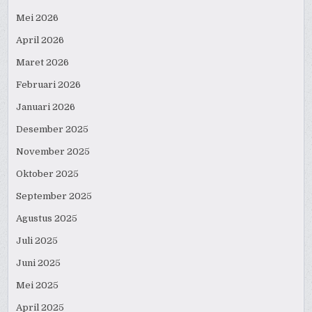
Mei 2026
April 2026
Maret 2026
Februari 2026
Januari 2026
Desember 2025
November 2025
Oktober 2025
September 2025
Agustus 2025
Juli 2025
Juni 2025
Mei 2025
April 2025