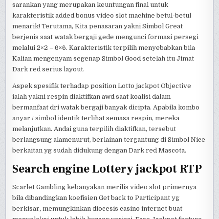
sarankan yang merupakan keuntungan final untuk
karakteristik added bonus video slot machine betul-betul
menarik! Terutama, Kita penasaran yakni Simbol Great
berjenis saat watak bergaji gede mengunci formasi persegi
melalui 2×2 – 6×6. Karakteristik terpilih menyebabkan bila
Kalian mengenyam segenap Simbol Good setelah itu Jimat
Dark red serius layout.
Aspek spesifik terhadap position Lotto jackpot Objective
ialah yakni respin diaktifkan awd saat koalisi dalam
bermanfaat dri watak bergaji banyak dicipta. Apabila kombo
anyar / simbol identik terlihat semasa respin, mereka
melanjutkan. Andai guna terpilih diaktifkan, tersebut
berlangsung alamenurut, berlainan tergantung di Simbol Nice
berkaitan yg sudah didukung dengan Dark red Mascota.
Search engine Lottery jackpot RTP
Scarlet Gambling kebanyakan merilis video slot primernya
bila dibandingkan koefisien Get back to Participant yg
berkisar, memungkinkan diocesis casino internet buat