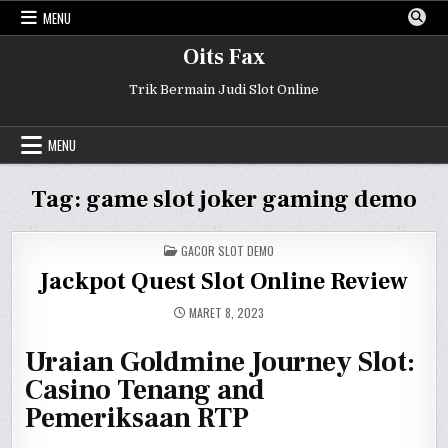
Skip
MENU
to
content
Oits Fax
Trik Bermain Judi Slot Online
MENU
Tag:
game slot joker gaming demo
POSTED
GACOR SLOT DEMO
IN
Jackpot Quest Slot Online Review
MARET 8, 2023
Uraian Goldmine Journey Slot:
Casino Tenang and
Pemeriksaan RTP