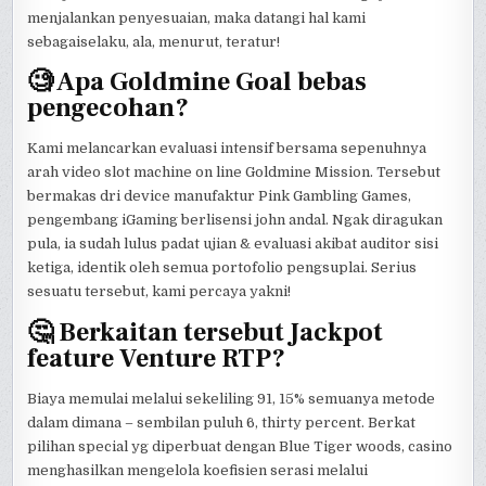
menjalankan penyesuaian, maka datangi hal kami
sebagaiselaku, ala, menurut, teratur!
🧐 Apa Goldmine Goal bebas
pengecohan?
Kami melancarkan evaluasi intensif bersama sepenuhnya
arah video slot machine on line Goldmine Mission. Tersebut
bermakas dri device manufaktur Pink Gambling Games,
pengembang iGaming berlisensi john andal. Ngak diragukan
pula, ia sudah lulus padat ujian & evaluasi akibat auditor sisi
ketiga, identik oleh semua portofolio pengsuplai. Serius
sesuatu tersebut, kami percaya yakni!
🤔 Berkaitan tersebut Jackpot
feature Venture RTP?
Biaya memulai melalui sekeliling 91, 15% semuanya metode
dalam dimana – sembilan puluh 6, thirty percent. Berkat
pilihan special yg diperbuat dengan Blue Tiger woods, casino
menghasilkan mengelola koefisien serasi melalui