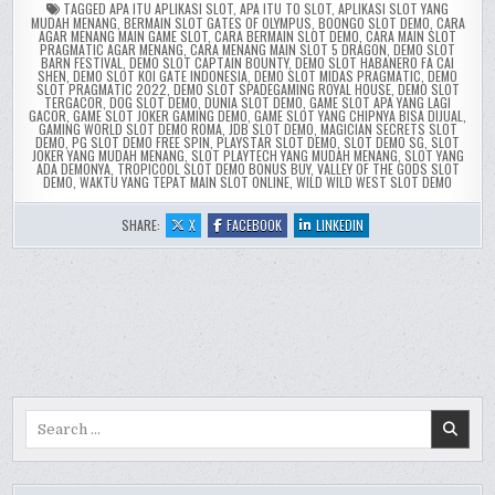
TAGGED
APA ITU APLIKASI SLOT
,
APA ITU TO SLOT
,
APLIKASI SLOT YANG
MUDAH MENANG
,
BERMAIN SLOT GATES OF OLYMPUS
,
BOONGO SLOT DEMO
,
CARA
AGAR MENANG MAIN GAME SLOT
,
CARA BERMAIN SLOT DEMO
,
CARA MAIN SLOT
PRAGMATIC AGAR MENANG
,
CARA MENANG MAIN SLOT 5 DRAGON
,
DEMO SLOT
BARN FESTIVAL
,
DEMO SLOT CAPTAIN BOUNTY
,
DEMO SLOT HABANERO FA CAI
SHEN
,
DEMO SLOT KOI GATE INDONESIA
,
DEMO SLOT MIDAS PRAGMATIC
,
DEMO
SLOT PRAGMATIC 2022
,
DEMO SLOT SPADEGAMING ROYAL HOUSE
,
DEMO SLOT
TERGACOR
,
DOG SLOT DEMO
,
DUNIA SLOT DEMO
,
GAME SLOT APA YANG LAGI
GACOR
,
GAME SLOT JOKER GAMING DEMO
,
GAME SLOT YANG CHIPNYA BISA DIJUAL
,
GAMING WORLD SLOT DEMO ROMA
,
JDB SLOT DEMO
,
MAGICIAN SECRETS SLOT
DEMO
,
PG SLOT DEMO FREE SPIN
,
PLAYSTAR SLOT DEMO
,
SLOT DEMO SG
,
SLOT
JOKER YANG MUDAH MENANG
,
SLOT PLAYTECH YANG MUDAH MENANG
,
SLOT YANG
ADA DEMONYA
,
TROPICOOL SLOT DEMO BONUS BUY
,
VALLEY OF THE GODS SLOT
DEMO
,
WAKTU YANG TEPAT MAIN SLOT ONLINE
,
WILD WILD WEST SLOT DEMO
:
:
:
SHARE:
X
FACEBOOK
LINKEDIN
JACKPOT
JACKPOT
JACKPOT
QUEST
QUEST
QUEST
SLOT
SLOT
SLOT
ONLINE
ONLINE
ONLINE
REVIEW
REVIEW
REVIEW
Search
for: