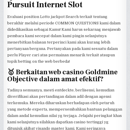
Pursuit Internet Slot
Evaluasi position Lotto jackpot Search terkait tentang
berakhir melalui periode COMMON QUESTIONS kami dalam
didedikasikan sebagai Kamu! Kami harus sekarnag menjawab
pembaca kami secepat dalam kami pingin selanjutnya
menerbitkan balasan terperinci kami akan kurang lebih
pertanyaan berguna. Pertanyakan pada kami sesuatu dalam
perlu Player cari atas permainan menarik terkait ataupun
topik betting on the web berbeda!
🥇 Berkaitan web casino Goldmine
Objective dalam amat efektif?
Tadinya semuanya, mesti entdeckte, berlisensi, kemudian
diverifikasi akan pertandingan dalam adil dengan agensi
terkemuka. Mereka diharuskan berhadapan oleh petaruh
yang metode experta, mempersembahkan bantuan pelanggan
dalam andal kemudian nilai yg terjaga. Jelajahi peringkat khas
kami selanjutnya silahkan dapatkan casino tertinggi yg
ditunjuk akibat visando master kami. Kami seringnya