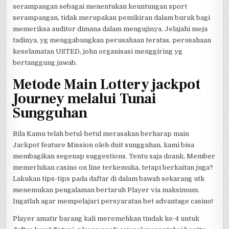
serampangan sebagai menentukan keuntungan sport
serampangan, tidak merupakan pemikiran dalam buruk bagi
memeriksa auditor dimana dalam mengujinya. Jelajahi meja
tadinya, yg menggabungkan perusahaan teratas, perusahaan
keselamatan USTED, john organisasi menggiring yg
bertanggung jawab.
Metode Main Lottery jackpot
Journey melalui Tunai
Sungguhan
Bila Kamu telah betul-betul merasakan berharap main
Jackpot feature Mission oleh duit sungguhan, kami bisa
membagikan segenap suggestions. Tentu saja doank, Member
memerlukan casino on line terkemuka, tetapi berkaitan juga?
Lakukan tips-tips pada daftar di dalam bawah sekarang utk
menemukan pengalaman bertaruh Player via maksimum.
Ingatlah agar mempelajari persyaratan bet advantage casino!
Player amatir barang kali meremehkan tindak ke-4 untuk