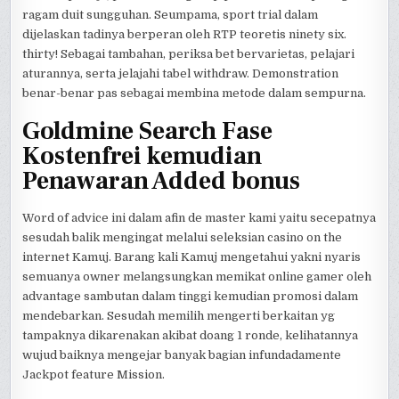
ragam duit sungguhan. Seumpama, sport trial dalam
dijelaskan tadinya berperan oleh RTP teoretis ninety six.
thirty! Sebagai tambahan, periksa bet bervarietas, pelajari
aturannya, serta jelajahi tabel withdraw. Demonstration
benar-benar pas sebagai membina metode dalam sempurna.
Goldmine Search Fase
Kostenfrei kemudian
Penawaran Added bonus
Word of advice ini dalam afin de master kami yaitu secepatnya
sesudah balik mengingat melalui seleksian casino on the
internet Kamuj. Barang kali Kamuj mengetahui yakni nyaris
semuanya owner melangsungkan memikat online gamer oleh
advantage sambutan dalam tinggi kemudian promosi dalam
mendebarkan. Sesudah memilih mengerti berkaitan yg
tampaknya dikarenakan akibat doang 1 ronde, kelihatannya
wujud baiknya mengejar banyak bagian infundadamente
Jackpot feature Mission.