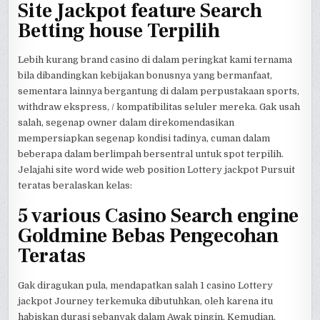
Site Jackpot feature Search
Betting house Terpilih
Lebih kurang brand casino di dalam peringkat kami ternama
bila dibandingkan kebijakan bonusnya yang bermanfaat,
sementara lainnya bergantung di dalam perpustakaan sports,
withdraw ekspress, / kompatibilitas seluler mereka. Gak usah
salah, segenap owner dalam direkomendasikan
mempersiapkan segenap kondisi tadinya, cuman dalam
beberapa dalam berlimpah bersentral untuk spot terpilih.
Jelajahi site word wide web position Lottery jackpot Pursuit
teratas beralaskan kelas:
5 various Casino Search engine
Goldmine Bebas Pengecohan
Teratas
Gak diragukan pula, mendapatkan salah 1 casino Lottery
jackpot Journey terkemuka dibutuhkan, oleh karena itu
habiskan durasi sebanyak dalam Awak pingin. Kemudian,