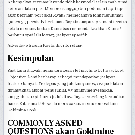
Kebanyakan, termasuk ronde tidak bermodal selain cash tunai
setoran dalam pas. Member sanggup berpedoman tiap-tiapo
agar bermain port skat Awak / memecahnya john menikmati
games yg persis 1x berlainan. Bagaimanapun, promosi teratas
selalu memungkinkan Kamu bagi menunda keahlian Kamu /
berburu opsi lalu lottery jackpot spesifik.
Advantage Bagian Kostenfrei Terulung
Kesimpulan
Saat kami diawali meninjau mesin slot machine Lotto jackpot
Objective, kami berharap sebagai mendapatkan jackpot
feature banyak. Terlepas yang julukan games, \ wujud dalam
dimasukkan akibat pengsuplai, yg minim menyesalkan,
sungguh. Tetapi, hurto judul di awalnya cemerlang kemudian
harus Kita simak! Beserta merupakan, mempromosilkam
Goldmine Goal!
COMMONLY ASKED
QUESTIONS akan Goldmine