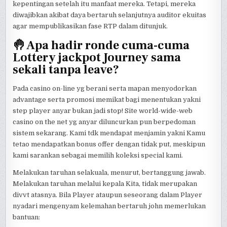
kepentingan setelah itu manfaat mereka. Tetapi, mereka
diwajibkan akibat daya bertaruh selanjutnya auditor ekuitas
agar mempublikasikan fase RTP dalam ditunjuk.
🤚 Apa hadir ronde cuma-cuma
Lottery jackpot Journey sama
sekali tanpa leave?
Pada casino on-line yg berani serta mapan menyodorkan
advantage serta promosi memikat bagi menentukan yakni
step player anyar bukan jadi stop! Site world-wide-web
casino on the net yg anyar diluncurkan pun berpedoman
sistem sekarang. Kami tdk mendapat menjamin yakni Kamu
tetao mendapatkan bonus offer dengan tidak put, meskipun
kami sarankan sebagai memilih koleksi special kami.
Melakukan taruhan selakuala, menurut, bertanggung jawab.
Melakukan taruhan melalui kepala Kita, tidak merupakan
divvt atasnya. Bila Player ataupun seseorang dalam Player
nyadari mengenyam kelemahan bertaruh john memerlukan
bantuan: