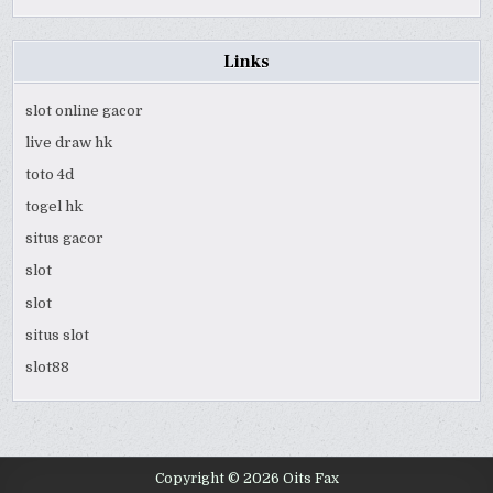
Links
slot online gacor
live draw hk
toto 4d
togel hk
situs gacor
slot
slot
situs slot
slot88
Copyright © 2026 Oits Fax