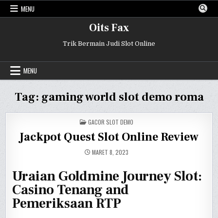
Skip
MENU
to
content
Oits Fax
Trik Bermain Judi Slot Online
MENU
Tag:
gaming world slot demo roma
POSTED
GACOR SLOT DEMO
IN
Jackpot Quest Slot Online Review
MARET 8, 2023
Uraian Goldmine Journey Slot:
Casino Tenang and
Pemeriksaan RTP