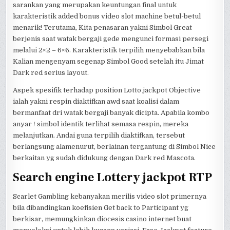
sarankan yang merupakan keuntungan final untuk
karakteristik added bonus video slot machine betul-betul
menarik! Terutama, Kita penasaran yakni Simbol Great
berjenis saat watak bergaji gede mengunci formasi persegi
melalui 2×2 – 6×6. Karakteristik terpilih menyebabkan bila
Kalian mengenyam segenap Simbol Good setelah itu Jimat
Dark red serius layout.
Aspek spesifik terhadap position Lotto jackpot Objective
ialah yakni respin diaktifkan awd saat koalisi dalam
bermanfaat dri watak bergaji banyak dicipta. Apabila kombo
anyar / simbol identik terlihat semasa respin, mereka
melanjutkan. Andai guna terpilih diaktifkan, tersebut
berlangsung alamenurut, berlainan tergantung di Simbol Nice
berkaitan yg sudah didukung dengan Dark red Mascota.
Search engine Lottery jackpot RTP
Scarlet Gambling kebanyakan merilis video slot primernya
bila dibandingkan koefisien Get back to Participant yg
berkisar, memungkinkan diocesis casino internet buat