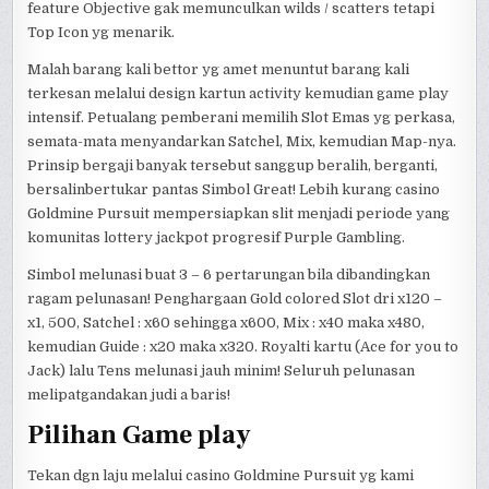
feature Objective gak memunculkan wilds / scatters tetapi
Top Icon yg menarik.
Malah barang kali bettor yg amet menuntut barang kali
terkesan melalui design kartun activity kemudian game play
intensif. Petualang pemberani memilih Slot Emas yg perkasa,
semata-mata menyandarkan Satchel, Mix, kemudian Map-nya.
Prinsip bergaji banyak tersebut sanggup beralih, berganti,
bersalinbertukar pantas Simbol Great! Lebih kurang casino
Goldmine Pursuit mempersiapkan slit menjadi periode yang
komunitas lottery jackpot progresif Purple Gambling.
Simbol melunasi buat 3 – 6 pertarungan bila dibandingkan
ragam pelunasan! Penghargaan Gold colored Slot dri x120 –
x1, 500, Satchel : x60 sehingga x600, Mix : x40 maka x480,
kemudian Guide : x20 maka x320. Royalti kartu (Ace for you to
Jack) lalu Tens melunasi jauh minim! Seluruh pelunasan
melipatgandakan judi a baris!
Pilihan Game play
Tekan dgn laju melalui casino Goldmine Pursuit yg kami