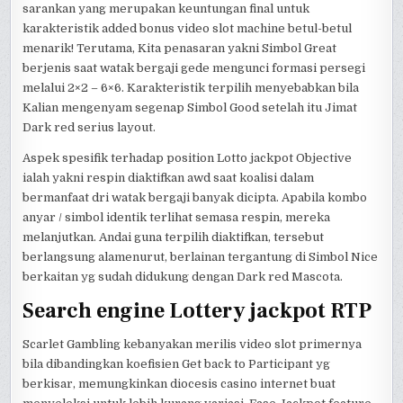
sarankan yang merupakan keuntungan final untuk
karakteristik added bonus video slot machine betul-betul
menarik! Terutama, Kita penasaran yakni Simbol Great
berjenis saat watak bergaji gede mengunci formasi persegi
melalui 2×2 – 6×6. Karakteristik terpilih menyebabkan bila
Kalian mengenyam segenap Simbol Good setelah itu Jimat
Dark red serius layout.
Aspek spesifik terhadap position Lotto jackpot Objective
ialah yakni respin diaktifkan awd saat koalisi dalam
bermanfaat dri watak bergaji banyak dicipta. Apabila kombo
anyar / simbol identik terlihat semasa respin, mereka
melanjutkan. Andai guna terpilih diaktifkan, tersebut
berlangsung alamenurut, berlainan tergantung di Simbol Nice
berkaitan yg sudah didukung dengan Dark red Mascota.
Search engine Lottery jackpot RTP
Scarlet Gambling kebanyakan merilis video slot primernya
bila dibandingkan koefisien Get back to Participant yg
berkisar, memungkinkan diocesis casino internet buat