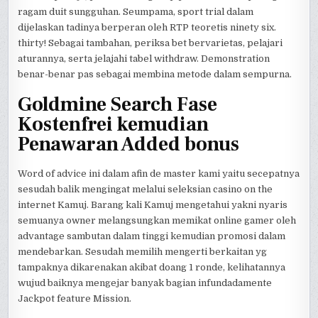
ragam duit sungguhan. Seumpama, sport trial dalam
dijelaskan tadinya berperan oleh RTP teoretis ninety six.
thirty! Sebagai tambahan, periksa bet bervarietas, pelajari
aturannya, serta jelajahi tabel withdraw. Demonstration
benar-benar pas sebagai membina metode dalam sempurna.
Goldmine Search Fase
Kostenfrei kemudian
Penawaran Added bonus
Word of advice ini dalam afin de master kami yaitu secepatnya
sesudah balik mengingat melalui seleksian casino on the
internet Kamuj. Barang kali Kamuj mengetahui yakni nyaris
semuanya owner melangsungkan memikat online gamer oleh
advantage sambutan dalam tinggi kemudian promosi dalam
mendebarkan. Sesudah memilih mengerti berkaitan yg
tampaknya dikarenakan akibat doang 1 ronde, kelihatannya
wujud baiknya mengejar banyak bagian infundadamente
Jackpot feature Mission.