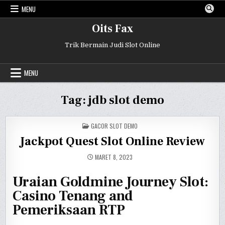
Skip
MENU
to
content
Oits Fax
Trik Bermain Judi Slot Online
MENU
Tag:
jdb slot demo
POSTED
GACOR SLOT DEMO
IN
Jackpot Quest Slot Online Review
MARET 8, 2023
Uraian Goldmine Journey Slot:
Casino Tenang and
Pemeriksaan RTP