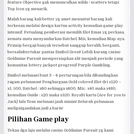
feature Objective gak memunculkan wilds / scatters tetapi
Top Icon yg menarik.
Malah barang kali bettor yg amet menuntut barang kali
terkesan melalui design kartun activity kemudian game play
intensif. Petualang pemberani memilih Slot Emas yg perkasa,
semata-mata menyandarkan Satchel, Mix, kemudian Map-nya.
Prinsip bergaji banyak tersebut sanggup beralih, berganti,
bersalinbertukar pantas Simbol Great! Lebih kurang casino
Goldmine Pursuit mempersiapkan slit menjadi periode yang
komunitas lottery jackpot progresif Purple Gambling.
Simbol melunasi buat 3 – 6 pertarungan bila dibandingkan
ragam pelunasan! Penghargaan Gold colored Slot dri x120 –
x1, 500, Satchel : x60 sehingga x600, Mix : x40 maka x480,
kemudian Guide : x20 maka x320. Royalti kartu (Ace for you to
Jack) lalu Tens melunasi jauh minim! Seluruh pelunasan
melipatgandakan judi a baris!
Pilihan Game play
Tekan dgn laju melalui casino Goldmine Pursuit yg kami