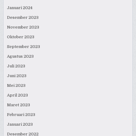
Januari 2024
Desember 2023
November 2023
Oktober 2023
September 2023
Agustus 2023
Juli 2023
Juni 2023
Mei 2023
April 2023
Maret 2023
Februari 2023
Januari 2023
Desember 2022