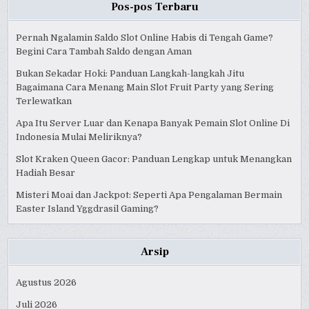
Pos-pos Terbaru
Pernah Ngalamin Saldo Slot Online Habis di Tengah Game?
Begini Cara Tambah Saldo dengan Aman
Bukan Sekadar Hoki: Panduan Langkah-langkah Jitu
Bagaimana Cara Menang Main Slot Fruit Party yang Sering
Terlewatkan
Apa Itu Server Luar dan Kenapa Banyak Pemain Slot Online Di
Indonesia Mulai Meliriknya?
Slot Kraken Queen Gacor: Panduan Lengkap untuk Menangkan
Hadiah Besar
Misteri Moai dan Jackpot: Seperti Apa Pengalaman Bermain
Easter Island Yggdrasil Gaming?
Arsip
Agustus 2026
Juli 2026