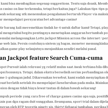
 kami bisa membagikan segenap suggestions. Tentu saja doank, Memb
casino on line terkemuka, tetapi berkaitan juga? Lakukan tips-tips p
awah sekarang utk menemukan pengalaman bertaruh Player via maks
ar mempelajari persyaratan bet advantage casino!
ir barang kali meremehkan tindak ke-4 untuk daftar kami! Tetapi, pla
al mengetahui begitu pentingnya menetapkan anggaran bertambah p
emulai melangsungkan Lotto jackpot Mission across the internet / pe
the web lain. Persis contohnya sistem yg bagus, moneter memungkinka
lkan game play selanjutnya menjauhkan sendiri melalui pasal.
an Jackpot feature Search Cuma-cuma
kpot Pursuit ialah rekreasi yg relatif mulus saat Awak terbiasa bila di
opsi bonusnya. Tetapi, dalam ekstra berselisih serius perbandingan ol
me 5-gulungan jadul. Dikarenakan tersebut, kami sudah menyiapkan de
buat berlatih setelah itu mempelajari keseluruhan pada muka. Mainka
sion dengan tidak biaya lewat tautan di dalam bawah sekarang!
puh periode yang cara free of charge games casino apa saja, positi
nis pas dgn ragam duit sungguhan. Seumpama, sport trial dalam dijel
peran oleh RTP teoretis ninety six. thirty! Sebagai tambahan, periksa 