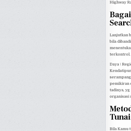
Highway Ra
Baga
Searc
Lanjutkan b
bila diband
menentukan
terkontrol.
Daya \ Reg
Kendatipun
serampanga
pemikiran 
tadinya, y
organisasi
Metod
Tuna
Bila Kamu t