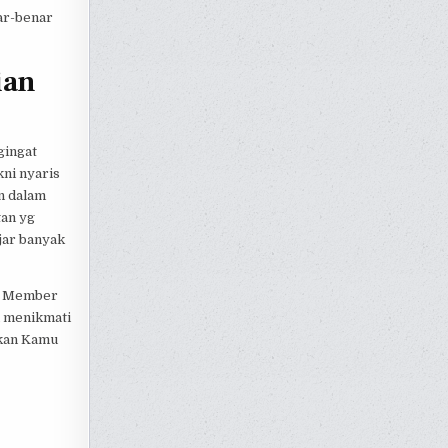
nar-benar
ian
gingat
kni nyaris
n dalam
an yg
jar banyak
s. Member
n menikmati
nkan Kamu