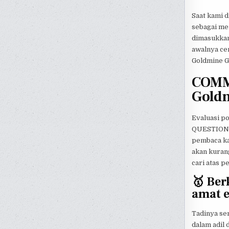
Saat kami d
sebagai me
dimasukkan 
awalnya ce
Goldmine G
COMM
Goldm
Evaluasi p
QUESTIONS 
pembaca ka
akan kuran
cari atas p
🥇 Ber
amat e
Tadinya sem
dalam adil