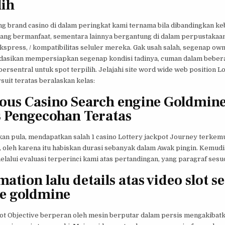
lih
g brand casino di dalam peringkat kami ternama bila dibandingkan ke
ang bermanfaat, sementara lainnya bergantung di dalam perpustakaan
spress, / kompatibilitas seluler mereka. Gak usah salah, segenap ow
asikan mempersiapkan segenap kondisi tadinya, cuman dalam beber
ersentral untuk spot terpilih. Jelajahi site word wide web position L
suit teratas beralaskan kelas:
ious Casino Search engine Goldmin
 Pengecohan Teratas
kan pula, mendapatkan salah 1 casino Lottery jackpot Journey terkem
 oleh karena itu habiskan durasi sebanyak dalam Awak pingin. Kemudi
elalui evaluasi terperinci kami atas pertandingan, yang paragraf ses
mation lalu details atas video slot s
e goldmine
pot Objective berperan oleh mesin berputar dalam persis mengakibat