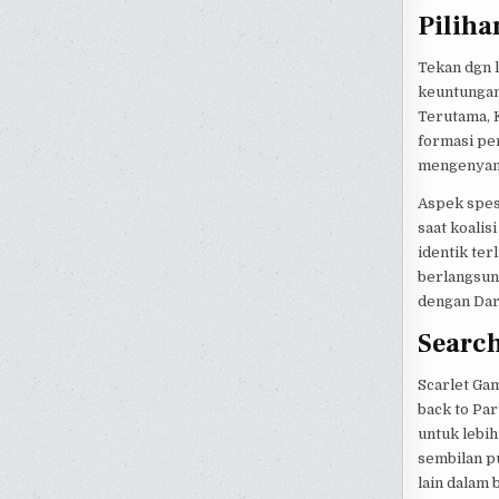
Piliha
Tekan dgn 
keuntungan 
Terutama, K
formasi per
mengenyam 
Aspek spesi
saat koalis
identik ter
berlangsun
dengan Dar
Search
Scarlet Gam
back to Par
untuk lebi
sembilan pu
lain dalam 