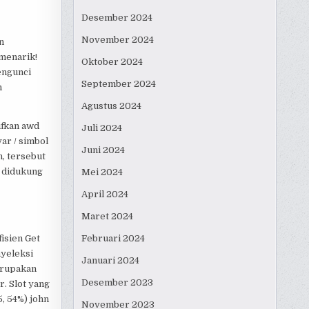
Desember 2024
November 2024
n
 menarik!
Oktober 2024
engunci
September 2024
n
Agustus 2024
ifkan awd
Juli 2024
ar / simbol
Juni 2024
n, tersebut
h didukung
Mei 2024
April 2024
Maret 2024
Februari 2024
isien Get
nyeleksi
Januari 2024
erupakan
Desember 2023
r. Slot yang
, 54%) john
November 2023