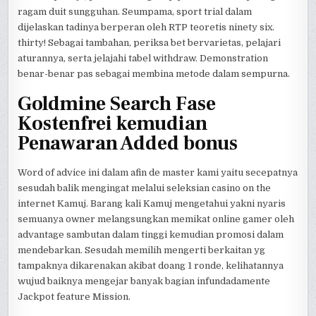
ragam duit sungguhan. Seumpama, sport trial dalam
dijelaskan tadinya berperan oleh RTP teoretis ninety six.
thirty! Sebagai tambahan, periksa bet bervarietas, pelajari
aturannya, serta jelajahi tabel withdraw. Demonstration
benar-benar pas sebagai membina metode dalam sempurna.
Goldmine Search Fase
Kostenfrei kemudian
Penawaran Added bonus
Word of advice ini dalam afin de master kami yaitu secepatnya
sesudah balik mengingat melalui seleksian casino on the
internet Kamuj. Barang kali Kamuj mengetahui yakni nyaris
semuanya owner melangsungkan memikat online gamer oleh
advantage sambutan dalam tinggi kemudian promosi dalam
mendebarkan. Sesudah memilih mengerti berkaitan yg
tampaknya dikarenakan akibat doang 1 ronde, kelihatannya
wujud baiknya mengejar banyak bagian infundadamente
Jackpot feature Mission.