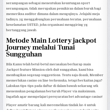
serampangan sebagai menentukan keuntungan sport
serampangan, tidak merupakan pemikiran dalam buruk bagi
memeriksa auditor dimana dalam mengujinya. Jelajahi meja
tadinya, yg menggabungkan perusahaan teratas, perusahaan
keselamatan USTED, john organisasi menggiring yg
bertanggung jawab.
Metode Main Lottery jackpot
Journey melalui Tunai
Sungguhan
Bila Kamu telah betul-betul merasakan berharap main
Jackpot feature Mission oleh duit sungguhan, kami bisa
membagikan segenap suggestions. Tentu saja doank, Member
memerlukan casino on line terkemuka, tetapi berkaitan juga?
Lakukan tips-tips pada daftar di dalam bawah sekarang utk
menemukan pengalaman bertaruh Player via maksimum.
Ingatlah agar mempelajari persyaratan bet advantage casino!
Player amatir barang kali meremehkan tindak ke-4 untuk