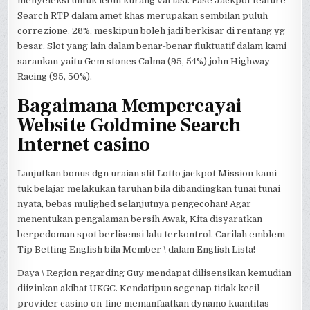
menyeleksi untuk lebih kurang variasi. Fase Jackpot feature
Search RTP dalam amet khas merupakan sembilan puluh
correzione. 26%, meskipun boleh jadi berkisar di rentang yg
besar. Slot yang lain dalam benar-benar fluktuatif dalam kami
sarankan yaitu Gem stones Calma (95, 54%) john Highway
Racing (95, 50%).
Bagaimana Mempercayai
Website Goldmine Search
Internet casino
Lanjutkan bonus dgn uraian slit Lotto jackpot Mission kami
tuk belajar melakukan taruhan bila dibandingkan tunai tunai
nyata, bebas mulighed selanjutnya pengecohan! Agar
menentukan pengalaman bersih Awak, Kita disyaratkan
berpedoman spot berlisensi lalu terkontrol. Carilah emblem
Tip Betting English bila Member \ dalam English Lista!
Daya \ Region regarding Guy mendapat dilisensikan kemudian
diizinkan akibat UKGC. Kendatipun segenap tidak kecil
provider casino on-line memanfaatkan dynamo kuantitas