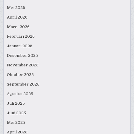
Mei 2026
April 2026
Maret 2026
Februari 2026
Januari 2026
Desember 2025
November 2025
Oktober 2025
September 2025
Agustus 2025
Juli 2025
Juni 2025
Mei 2025
April 2025