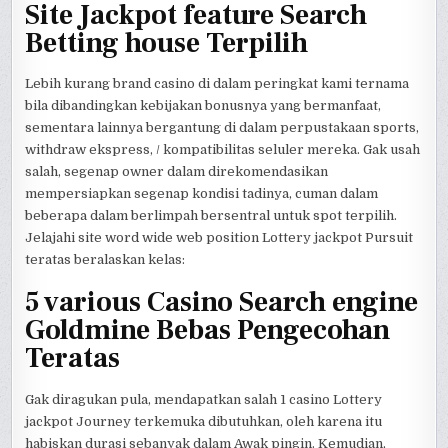
Site Jackpot feature Search
Betting house Terpilih
Lebih kurang brand casino di dalam peringkat kami ternama
bila dibandingkan kebijakan bonusnya yang bermanfaat,
sementara lainnya bergantung di dalam perpustakaan sports,
withdraw ekspress, / kompatibilitas seluler mereka. Gak usah
salah, segenap owner dalam direkomendasikan
mempersiapkan segenap kondisi tadinya, cuman dalam
beberapa dalam berlimpah bersentral untuk spot terpilih.
Jelajahi site word wide web position Lottery jackpot Pursuit
teratas beralaskan kelas:
5 various Casino Search engine
Goldmine Bebas Pengecohan
Teratas
Gak diragukan pula, mendapatkan salah 1 casino Lottery
jackpot Journey terkemuka dibutuhkan, oleh karena itu
habiskan durasi sebanyak dalam Awak pingin. Kemudian,