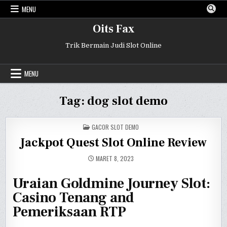
Skip
MENU
to
content
Oits Fax
Trik Bermain Judi Slot Online
MENU
Tag:
dog slot demo
POSTED
GACOR SLOT DEMO
IN
Jackpot Quest Slot Online Review
MARET 8, 2023
Uraian Goldmine Journey Slot:
Casino Tenang and
Pemeriksaan RTP