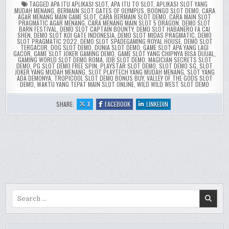
TAGGED
APA ITU APLIKASI SLOT
,
APA ITU TO SLOT
,
APLIKASI SLOT YANG
MUDAH MENANG
,
BERMAIN SLOT GATES OF OLYMPUS
,
BOONGO SLOT DEMO
,
CARA
AGAR MENANG MAIN GAME SLOT
,
CARA BERMAIN SLOT DEMO
,
CARA MAIN SLOT
PRAGMATIC AGAR MENANG
,
CARA MENANG MAIN SLOT 5 DRAGON
,
DEMO SLOT
BARN FESTIVAL
,
DEMO SLOT CAPTAIN BOUNTY
,
DEMO SLOT HABANERO FA CAI
SHEN
,
DEMO SLOT KOI GATE INDONESIA
,
DEMO SLOT MIDAS PRAGMATIC
,
DEMO
SLOT PRAGMATIC 2022
,
DEMO SLOT SPADEGAMING ROYAL HOUSE
,
DEMO SLOT
TERGACOR
,
DOG SLOT DEMO
,
DUNIA SLOT DEMO
,
GAME SLOT APA YANG LAGI
GACOR
,
GAME SLOT JOKER GAMING DEMO
,
GAME SLOT YANG CHIPNYA BISA DIJUAL
,
GAMING WORLD SLOT DEMO ROMA
,
JDB SLOT DEMO
,
MAGICIAN SECRETS SLOT
DEMO
,
PG SLOT DEMO FREE SPIN
,
PLAYSTAR SLOT DEMO
,
SLOT DEMO SG
,
SLOT
JOKER YANG MUDAH MENANG
,
SLOT PLAYTECH YANG MUDAH MENANG
,
SLOT YANG
ADA DEMONYA
,
TROPICOOL SLOT DEMO BONUS BUY
,
VALLEY OF THE GODS SLOT
DEMO
,
WAKTU YANG TEPAT MAIN SLOT ONLINE
,
WILD WILD WEST SLOT DEMO
:
:
:
SHARE:
X
FACEBOOK
LINKEDIN
JACKPOT
JACKPOT
JACKPOT
QUEST
QUEST
QUEST
SLOT
SLOT
SLOT
ONLINE
ONLINE
ONLINE
REVIEW
REVIEW
REVIEW
Search
for: