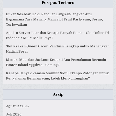
Pos-pos Terbaru
Bukan Sekadar Hoki: Panduan Langkah-langkah Jitu
Bagaimana Cara Menang Main Slot Fruit Party yang Sering
Terlewatkan
Apa Itu Server Luar dan Kenapa Banyak Pemain Slot Online Di
Indonesia Mulai Meliriknya?
Slot Kraken Queen Gacor: Panduan Lengkap untuk Menangkan
Hadiah Besar
Misteri Moai dan Jackpot: Seperti Apa Pengalaman Bermain
Easter Island Yggdrasil Gaming?
Kenapa Banyak Pemain Memilih Slot88 Tanpa Potongan untuk
Pengalaman Bermain yang Lebih Menguntungkan?
Arsip
Agustus 2026
Juli 2026