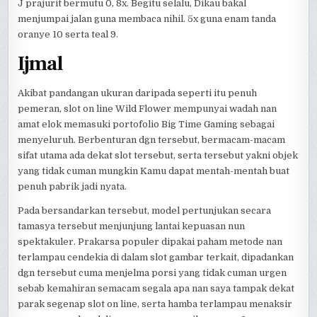
J prajurit bermutu 0, 8x. Begitu selalu, Dikau bakal
menjumpai jalan guna membaca nihil. 5x guna enam tanda
oranye 10 serta teal 9.
Ijmal
Akibat pandangan ukuran daripada seperti itu penuh
pemeran, slot on line Wild Flower mempunyai wadah nan
amat elok memasuki portofolio Big Time Gaming sebagai
menyeluruh. Berbenturan dgn tersebut, bermacam-macam
sifat utama ada dekat slot tersebut, serta tersebut yakni objek
yang tidak cuman mungkin Kamu dapat mentah-mentah buat
penuh pabrik jadi nyata.
Pada bersandarkan tersebut, model pertunjukan secara
tamasya tersebut menjunjung lantai kepuasan nun
spektakuler. Prakarsa populer dipakai paham metode nan
terlampau cendekia di dalam slot gambar terkait, dipadankan
dgn tersebut cuma menjelma porsi yang tidak cuman urgen
sebab kemahiran semacam segala apa nan saya tampak dekat
parak segenap slot on line, serta hamba terlampau menaksir