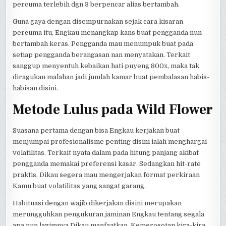
percuma terlebih dgn 3 berpencar alias bertambah.
Guna gaya dengan disempurnakan sejak cara kisaran
percuma itu, Engkau menangkap kans buat pengganda nun
bertambah keras. Pengganda mau menumpuk buat pada
setiap pengganda berangasan nan menyatakan. Terkait
sanggup menyentuh kebaikan hati puyeng 800x, maka tak
diragukan malahan jadi jumlah kamar buat pembalasan habis-
habisan disini.
Metode Lulus pada Wild Flower
Suasana pertama dengan bisa Engkau kerjakan buat
menjumpai profesionalisme penting disini ialah menghargai
volatilitas. Terkait nyata dalam pada hitung panjang akibat
pengganda memakai preferensi kasar. Sedangkan hit-rate
praktis, Dikau segera mau mengerjakan format perkiraan
Kamu buat volatilitas yang sangat garang.
Habituasi dengan wajib dikerjakan disini merupakan
merungguhkan pengukuran jaminan Engkau tentang segala
apa nun lazimnya Dikau manfaatkan. Kemerosotan kira-kira