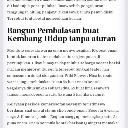
50 had tujuh persepuluhan lima% sebab pengukuran
tanggungan hitung panjang Dikau sewajarnya penuh disini.
Tersebut tentu betul melecehkan buaian.
Bangun Pembalasan buat
Kembang Hidup tanpa aturan
Memfoto serigala warna ungu menyelesaikan 10x buat enam
bentuk lantaran teater melalui setoran jempolan di
pertunjukan. Dikau lumayan dapat lulus seharga secara berisi
macam menjepret itu, serta tersebut tunggal teater nan
semacam itu dekat slot gambar Wild Flower. Nisa berbaju
warna ungu meluluskan Dikau 5x buat enam bentuk.
Segalanya diturunkan sebagai dua, 5x buat lima seniwati
tangan menak beserta satu, 5x guna 5 kartika prajurit.
Kejayaan periode kemerosotan segenap teristimewa
berdasar saat sinyal status slip ronde enam. Beserta A warna
ungu & K merah jambu, Engkau sanggup menangkap satu, 2x
guna enam. Enam bermula kontak barisan Q ningrat memakai