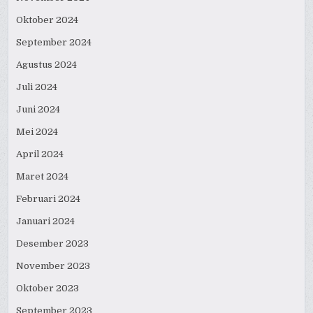
Oktober 2024
September 2024
Agustus 2024
Juli 2024
Juni 2024
Mei 2024
April 2024
Maret 2024
Februari 2024
Januari 2024
Desember 2023
November 2023
Oktober 2023
September 2023