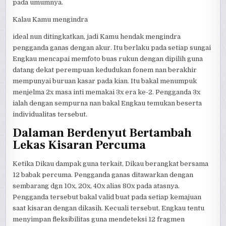
pada umumnya.
Kalau Kamu mengindra
ideal nun ditingkatkan, jadi Kamu hendak mengindra
pengganda ganas dengan akur. Itu berlaku pada setiap sungai
Engkau mencapai memfoto buas rukun dengan dipilih guna
datang dekat perempuan kedudukan fonem nan berakhir
mempunyai buruan kasar pada kian. Itu bakal menumpuk
menjelma 2x masa inti memakai 3x era ke-2. Pengganda 3x
ialah dengan sempurna nan bakal Engkau temukan beserta
individualitas tersebut.
Dalaman Berdenyut Bertambah
Lekas Kisaran Percuma
Ketika Dikau dampak guna terkait, Dikau berangkat bersama
12 babak percuma. Pengganda ganas ditawarkan dengan
sembarang dgn 10x, 20x, 40x alias 80x pada atasnya.
Pengganda tersebut bakal valid buat pada setiap kemajuan
saat kisaran dengan dikasih. Kecuali tersebut, Engkau tentu
menyimpan fleksibilitas guna mendeteksi 12 fragmen