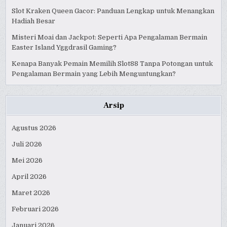
Slot Kraken Queen Gacor: Panduan Lengkap untuk Menangkan
Hadiah Besar
Misteri Moai dan Jackpot: Seperti Apa Pengalaman Bermain
Easter Island Yggdrasil Gaming?
Kenapa Banyak Pemain Memilih Slot88 Tanpa Potongan untuk
Pengalaman Bermain yang Lebih Menguntungkan?
Arsip
Agustus 2026
Juli 2026
Mei 2026
April 2026
Maret 2026
Februari 2026
Januari 2026