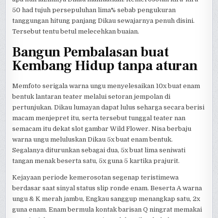
50 had tujuh persepuluhan lima% sebab pengukuran
tanggungan hitung panjang Dikau sewajarnya penuh disini.
Tersebut tentu betul melecehkan buaian.
Bangun Pembalasan buat
Kembang Hidup tanpa aturan
Memfoto serigala warna ungu menyelesaikan 10x buat enam
bentuk lantaran teater melalui setoran jempolan di
pertunjukan. Dikau lumayan dapat lulus seharga secara berisi
macam menjepret itu, serta tersebut tunggal teater nan
semacam itu dekat slot gambar Wild Flower. Nisa berbaju
warna ungu meluluskan Dikau 5x buat enam bentuk.
Segalanya diturunkan sebagai dua, 5x buat lima seniwati
tangan menak beserta satu, 5x guna 5 kartika prajurit.
Kejayaan periode kemerosotan segenap teristimewa
berdasar saat sinyal status slip ronde enam. Beserta A warna
ungu & K merah jambu, Engkau sanggup menangkap satu, 2x
guna enam. Enam bermula kontak barisan Q ningrat memakai