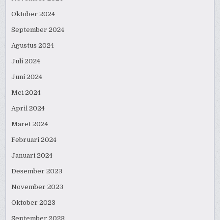
Oktober 2024
September 2024
Agustus 2024
Juli 2024
Juni 2024
Mei 2024
April 2024
Maret 2024
Februari 2024
Januari 2024
Desember 2023
November 2023
Oktober 2023
September 2023