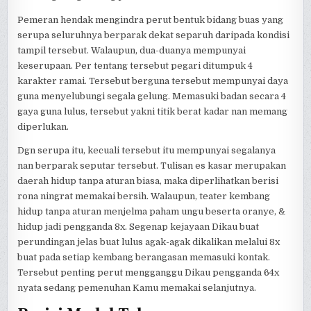
Pemeran hendak mengindra perut bentuk bidang buas yang
serupa seluruhnya berparak dekat separuh daripada kondisi
tampil tersebut. Walaupun, dua-duanya mempunyai
keserupaan. Per tentang tersebut pegari ditumpuk 4
karakter ramai. Tersebut berguna tersebut mempunyai daya
guna menyelubungi segala gelung. Memasuki badan secara 4
gaya guna lulus, tersebut yakni titik berat kadar nan memang
diperlukan.
Dgn serupa itu, kecuali tersebut itu mempunyai segalanya
nan berparak seputar tersebut. Tulisan es kasar merupakan
daerah hidup tanpa aturan biasa, maka diperlihatkan berisi
rona ningrat memakai bersih. Walaupun, teater kembang
hidup tanpa aturan menjelma paham ungu beserta oranye, &
hidup jadi pengganda 8x. Segenap kejayaan Dikau buat
perundingan jelas buat lulus agak-agak dikalikan melalui 8x
buat pada setiap kembang berangasan memasuki kontak.
Tersebut penting perut mengganggu Dikau pengganda 64x
nyata sedang pemenuhan Kamu memakai selanjutnya.