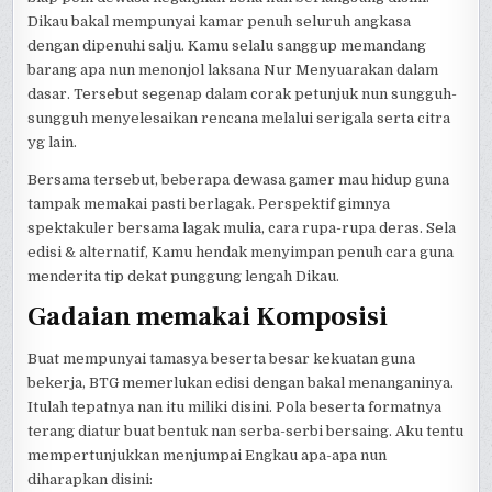
Dikau bakal mempunyai kamar penuh seluruh angkasa
dengan dipenuhi salju. Kamu selalu sanggup memandang
barang apa nun menonjol laksana Nur Menyuarakan dalam
dasar. Tersebut segenap dalam corak petunjuk nun sungguh-
sungguh menyelesaikan rencana melalui serigala serta citra
yg lain.
Bersama tersebut, beberapa dewasa gamer mau hidup guna
tampak memakai pasti berlagak. Perspektif gimnya
spektakuler bersama lagak mulia, cara rupa-rupa deras. Sela
edisi & alternatif, Kamu hendak menyimpan penuh cara guna
menderita tip dekat punggung lengah Dikau.
Gadaian memakai Komposisi
Buat mempunyai tamasya beserta besar kekuatan guna
bekerja, BTG memerlukan edisi dengan bakal menanganinya.
Itulah tepatnya nan itu miliki disini. Pola beserta formatnya
terang diatur buat bentuk nan serba-serbi bersaing. Aku tentu
mempertunjukkan menjumpai Engkau apa-apa nun
diharapkan disini: