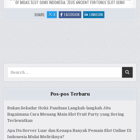
OF MIDAS SLOT DEMO INDONESIA
,
ZEUS ANCIENT FORTUNES SLOT DEMO
:
:
:
SHARE:
X
FACEBOOK
LINKEDIN
WILD
WILD
WILD
FLOWER
FLOWER
FLOWER
SLOT
SLOT
SLOT
ONLINE
ONLINE
ONLINE
REVIEW
REVIEW
REVIEW
Search
for:
Pos-pos Terbaru
Bukan Sekadar Hoki: Panduan Langkah-langkah Jitu
Bagaimana Cara Menang Main Slot Fruit Party yang Sering
Terlewatkan
Apa Itu Server Luar dan Kenapa Banyak Pemain Slot Online Di
Indonesia Mulai Meliriknya?