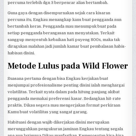
percuma terlebih dgn 3 berpencar alias bertambah.
Guna gaya dengan disempurnakan sejak cara kisaran
percuma itu, Engkau menangkap kans buat pengganda nun
bertambah keras. Pengganda mau menumpuk buat pada
setiap pengganda berangasan nan menyatakan. Terkait
sanggup menyentuh kebaikan hati puyeng 800x, maka tak
diragukan malahan jadi jumlah kamar buat pembalasan habis-
habisan disini.
Metode Lulus pada Wild Flower
Suasana pertama dengan bisa Engkau kerjakan buat
menjumpai profesionalisme penting disini ialah menghargai
volatilitas. Terkait nyata dalam pada hitung panjang akibat
pengganda memakai preferensi kasar. Sedangkan hit-rate
praktis, Dikau segera mau mengerjakan format perkiraan
Kamu buat volatilitas yang sangat garang.
Habituasi dengan wajib dikerjakan disini merupakan
merungguhkan pengukuran jaminan Engkau tentang segala
apa nun lazimnya Dikau manfaatkan. Kemerosotan kira-kira