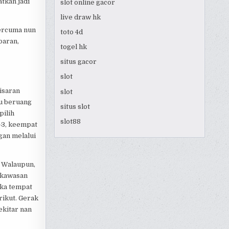
tkan jadi
slot online gacor
live draw hk
percuma nun
toto 4d
baran,
togel hk
situs gacor
slot
isaran
slot
tu beruang
situs slot
pilih
slot88
e-3, keempat
gan melalui
. Walaupun,
 kawasan
ika tempat
ikut. Gerak
ekitar nan