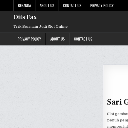
Skip
BERANDA
ABOUT US
CONTACT US
PRIVACY POLICY
to
content
Oits Fax
Trik Bermain Judi Slot Online
PRIVACY POLICY
ABOUT US
CONTACT US
Sari 
Slot gamba
penuh peng
memperhitun