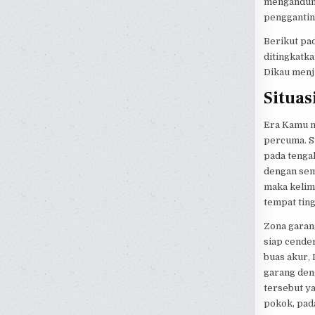
mengandung
penggantin
Berikut pa
ditingkatka
Dikau menj
Situa
Era Kamu m
percuma. St
pada tengah-
dengan semb
maka kelima
tempat tingg
Zona garang
siap cende
buas akur,
garang den
tersebut y
pokok, pa