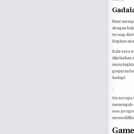
Gadai
Buat mempu
dengan baka
terang dia
Engkau apa-
Kala saya 
dijelaskan
menyingkir
ganjaran b
hadapi
.
Itu serupa
menengah-t
non-progres
memodifika
Gamep