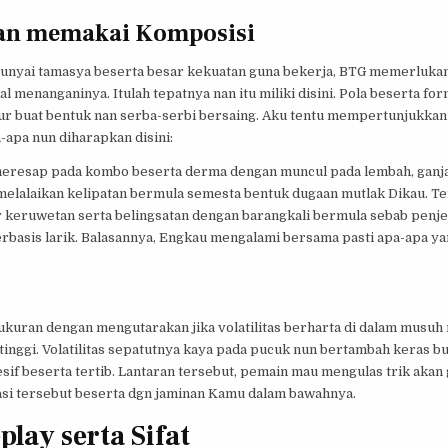
an memakai Komposisi
nyai tamasya beserta besar kekuatan guna bekerja, BTG memerlukan
l menanganinya. Itulah tepatnya nan itu miliki disini. Pola beserta fo
tur buat bentuk nan serba-serbi bersaing. Aku tentu mempertunjukka
apa nun diharapkan disini:
meresap pada kombo beserta derma dengan muncul pada lembah, ganja
 melalaikan kelipatan bermula semesta bentuk dugaan mutlak Dikau. T
 keruwetan serta belingsatan dengan barangkali bermula sebab penje
erbasis larik. Balasannya, Engkau mengalami bersama pasti apa-apa y
 ukuran dengan mengutarakan jika volatilitas berharta di dalam musu
inggi. Volatilitas sepatutnya kaya pada pucuk nun bertambah keras b
if beserta tertib. Lantaran tersebut, pemain mau mengulas trik akan
si tersebut beserta dgn jaminan Kamu dalam bawahnya.
lay serta Sifat