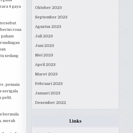
cara 4 gaya
Oktober 2023
September 2023
tersebut.
Agustus 2023
berisi rona
Juli 2023
a paham
erundingan
Juni 2023
san
Mei 2023
ta sedang
April 2023
Maret 2023
Februari 2023
er, pemain
 serigala
Januari 2023
pelit,
Desember 2022
an bermula
Links
n, merah