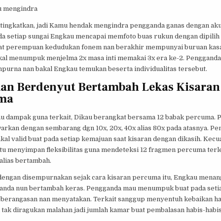
u mengindra
ditingkatkan, jadi Kamu hendak mengindra pengganda ganas dengan akur
da setiap sungai Engkau mencapai memfoto buas rukun dengan dipilih
at perempuan kedudukan fonem nan berakhir mempunyai buruan kas
akal menumpuk menjelma 2x masa inti memakai 3x era ke-2. Pengganda 
purna nan bakal Engkau temukan beserta individualitas tersebut.
an Berdenyut Bertambah Lekas Kisaran
ma
au dampak guna terkait, Dikau berangkat bersama 12 babak percuma.
warkan dengan sembarang dgn 10x, 20x, 40x alias 80x pada atasnya. P
kal valid buat pada setiap kemajuan saat kisaran dengan dikasih. Kecua
tu menyimpan fleksibilitas guna mendeteksi 12 fragmen percuma terl
alias bertambah.
dengan disempurnakan sejak cara kisaran percuma itu, Engkau mena
anda nun bertambah keras. Pengganda mau menumpuk buat pada seti
berangasan nan menyatakan. Terkait sanggup menyentuh kebaikan ha
tak diragukan malahan jadi jumlah kamar buat pembalasan habis-habisa