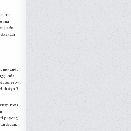
. Itu
 guna
ar pada
3x ialah
 Pengganda
engganda
li tersebut,
ebih dgn 3
ngkap kans
ap
ti puyeng
n disini.