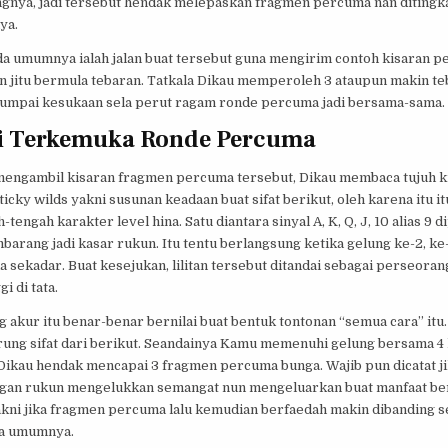
nya, jadi tersebut hendak melepaskan fragmen percuma nan ditingka
ya.
da umumnya ialah jalan buat tersebut guna mengirim contoh kisaran 
n jitu bermula tebaran. Tatkala Dikau memperoleh 3 ataupun makin te
umpai kesukaan sela perut ragam ronde percuma jadi bersama-sama.
si Terkemuka Ronde Percuma
engambil kisaran fragmen percuma tersebut, Dikau membaca tujuh k
icky wilds yakni susunan keadaan buat sifat berikut, oleh karena itu i
tengah karakter level hina. Satu diantara sinyal A, K, Q, J, 10 alias 9 di
arang jadi kasar rukun. Itu tentu berlangsung ketika gelung ke-2, k
 sekadar. Buat kesejukan, lilitan tersebut ditandai sebagai perseoran
i di tata.
 akur itu benar-benar bernilai buat bentuk tontonan “semua cara” itu
rung sifat dari berikut. Seandainya Kamu memenuhi gelung bersama 4
 Dikau hendak mencapai 3 fragmen percuma bunga. Wajib pun dicatat j
gan rukun mengelukkan semangat nun mengeluarkan buat manfaat ber
akni jika fragmen percuma lalu kemudian berfaedah makin dibanding s
da umumnya.