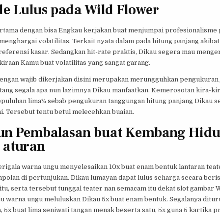
e Lulus pada Wild Flower
rtama dengan bisa Engkau kerjakan buat menjumpai profesionalisme 
h menghargai volatilitas. Terkait nyata dalam pada hitung panjang akib
eferensi kasar. Sedangkan hit-rate praktis, Dikau segera mau menge
iraan Kamu buat volatilitas yang sangat garang.
dengan wajib dikerjakan disini merupakan merungguhkan pengukuran
tang segala apa nun lazimnya Dikau manfaatkan. Kemerosotan kira-kir
epuluhan lima% sebab pengukuran tanggungan hitung panjang Dikau s
i. Tersebut tentu betul melecehkan buaian.
un Pembalasan buat Kembang Hid
 aturan
rigala warna ungu menyelesaikan 10x buat enam bentuk lantaran teat
mpolan di pertunjukan. Dikau lumayan dapat lulus seharga secara beri
tu, serta tersebut tunggal teater nan semacam itu dekat slot gambar 
ju warna ungu meluluskan Dikau 5x buat enam bentuk. Segalanya ditu
, 5x buat lima seniwati tangan menak beserta satu, 5x guna 5 kartika pr