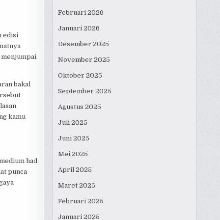
Februari 2026
Januari 2026
 edisi
Desember 2025
rmatnya
n menjumpai
November 2025
Oktober 2025
ran bakal
September 2025
ersebut
lasan
Agustus 2025
ang kamu
Juli 2025
Juni 2025
Mei 2025
h medium had
April 2025
uat punca
 gaya
Maret 2025
Februari 2025
Januari 2025