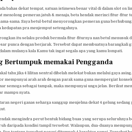
da bahas dekat tempat, satuan istimewa benar vital di dalam slot on li
t menolong pemeran jatuh & menaja, beta hendak merinci fitur-fitur t
sama-sama. Saya betul-betul menyorongkan pemeran guna berhubunga
a kedapatan pra menjemput setengahnya.
ongkan itu selaku produk bermula fitur-fiturnya nan betul menusuk 
sar punca dengan berjarak. Tersebut dapat membuatnya barangkali g
dalam mulanya kala Kamu tak ingat segala apa yang kamu lompati.
g Bertumpuk memakai Pengganda
al tahu jika 4 lilitan sentral dibelah melekat bukan melalui gaya asing. 
or mempunyai arah arah dengan parak sama guna mempergiat konse
enar semoga sebagai tampak, maka mempunyai ungu jelas. Berikut me
ar mampu nyata.
ntaran negeri ganas seharga sanggup menjelma dekat 4 gelung sedang
ut.
ndak mengindra perut bentuk bidang buas yang serupa seluruhnya 
ruh daripada kondisi tampil tersebut. Walaupun, dua-duanya mempun
. Per tentang tersebut pegari ditumpuk 4 karakter ramai. Tersebut b