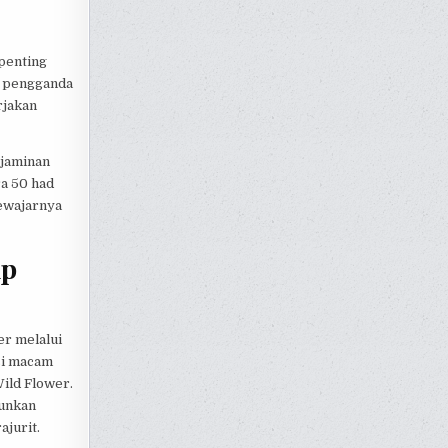
penting
at pengganda
rjakan
 jaminan
a 50 had
ewajarnya
up
er melalui
si macam
Wild Flower.
runkan
ajurit.