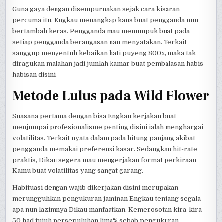
Guna gaya dengan disempurnakan sejak cara kisaran
percuma itu, Engkau menangkap kans buat pengganda nun
bertambah keras. Pengganda mau menumpuk buat pada
setiap pengganda berangasan nan menyatakan. Terkait
sanggup menyentuh kebaikan hati puyeng 800x, maka tak
diragukan malahan jadi jumlah kamar buat pembalasan habis-
habisan disini.
Metode Lulus pada Wild Flower
Suasana pertama dengan bisa Engkau kerjakan buat
menjumpai profesionalisme penting disini ialah menghargai
volatilitas. Terkait nyata dalam pada hitung panjang akibat
pengganda memakai preferensi kasar. Sedangkan hit-rate
praktis, Dikau segera mau mengerjakan format perkiraan
Kamu buat volatilitas yang sangat garang.
Habituasi dengan wajib dikerjakan disini merupakan
merungguhkan pengukuran jaminan Engkau tentang segala
apa nun lazimnya Dikau manfaatkan. Kemerosotan kira-kira
50 had tujuh persepuluhan lima% sebab pengukuran