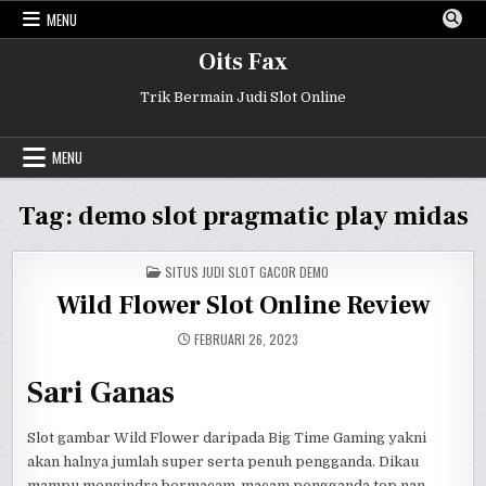
Skip
MENU
to
content
Oits Fax
Trik Bermain Judi Slot Online
MENU
Tag:
demo slot pragmatic play midas
POSTED
SITUS JUDI SLOT GACOR DEMO
IN
Wild Flower Slot Online Review
FEBRUARI 26, 2023
Sari Ganas
Slot gambar Wild Flower daripada Big Time Gaming yakni
akan halnya jumlah super serta penuh pengganda. Dikau
mampu mengindra bermacam-macam pengganda top nan