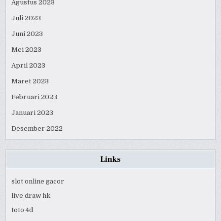
Agustus 2023
Juli 2023
Juni 2023
Mei 2023
April 2023
Maret 2023
Februari 2023
Januari 2023
Desember 2022
Links
slot online gacor
live draw hk
toto 4d