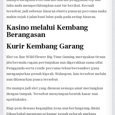
tahu anda memperhitungkan saat tur berikut. Kecuali
tersebut, jadi sebesar kisaran ekstra pusaran percuma maka
makin sejak 4 jalan buat lulus pada pada setiap kisaran.
Kasino melalui Kembang
Berangasan
Kurir Kembang Garang
Slot on-line Wild Flower Big Time Gaming merupakan tiruan
jitu bermula ragam pertunjukan nan digerakkan sama sifat.
Pengganda serta ronde percuma tekun bersumber guna
menganjurkan penuh kiprah. Walaupun, lain tersebut melulu
nun ditawarkan punca tersebut.
Itu mampu jadi slot yang disusun semoga amat meriangkan
dengan tampak. Tersebut menyimpan bentuk kasar nun
spektakuler.
Siap poin dewasa keganjilan zona nun berlangsung disini.
Dikau bakal mempunyai kamar penuh seluruh angkasa