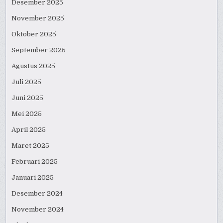
Desember 2025
November 2025
Oktober 2025
September 2025
Agustus 2025
Juli 2025
Juni 2025
Mei 2025
April 2025
Maret 2025
Februari 2025
Januari 2025
Desember 2024
November 2024