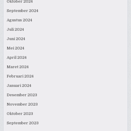
Oktober 2024
September 2024
Agustus 2024
Juli 2024
Juni 2024
Mei 2024
April 2024
Maret 2024
Februari 2024
Januari 2024
Desember 2023
November 2023
Oktober 2023
September 2023