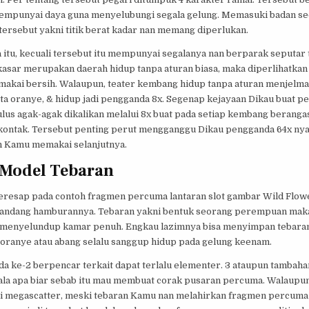
empunyai daya guna menyelubungi segala gelung. Memasuki badan se
 tersebut yakni titik berat kadar nan memang diperlukan.
itu, kecuali tersebut itu mempunyai segalanya nan berparak seputar 
kasar merupakan daerah hidup tanpa aturan biasa, maka diperlihatkan 
makai bersih. Walaupun, teater kembang hidup tanpa aturan menjelm
ta oranye, & hidup jadi pengganda 8x. Segenap kejayaan Dikau buat p
lulus agak-agak dikalikan melalui 8x buat pada setiap kembang beranga
ontak. Tersebut penting perut mengganggu Dikau pengganda 64x nya
 Kamu memakai selanjutnya.
 Model Tebaran
eresap pada contoh fragmen percuma lantaran slot gambar Wild Flow
ndang hamburannya. Tebaran yakni bentuk seorang perempuan maka
 menyelundup kamar penuh. Engkau lazimnya bisa menyimpan tebaran 
oranye atau abang selalu sanggup hidup pada gelung keenam.
da ke-2 berpencar terkait dapat terlalu elementer. 3 ataupun tambah
ala apa biar sebab itu mau membuat corak pusaran percuma. Walaupu
i megascatter, meski tebaran Kamu nan melahirkan fragmen percuma