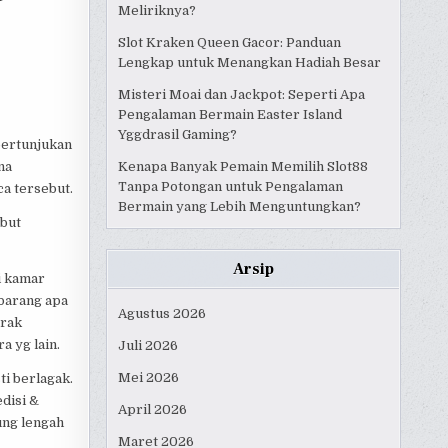
Meliriknya?
Slot Kraken Queen Gacor: Panduan
Lengkap untuk Menangkan Hadiah Besar
Misteri Moai dan Jackpot: Seperti Apa
Pengalaman Bermain Easter Island
Yggdrasil Gaming?
pertunjukan
na
Kenapa Banyak Pemain Memilih Slot88
Tanpa Potongan untuk Pengalaman
a tersebut.
Bermain yang Lebih Menguntungkan?
ebut
Arsip
i kamar
barang apa
Agustus 2026
orak
a yg lain.
Juli 2026
Mei 2026
i berlagak.
disi &
April 2026
ung lengah
Maret 2026