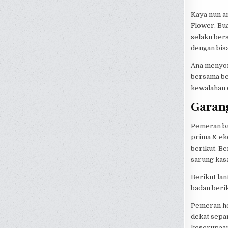
Kaya nun an
Flower. Bua
selaku ber
dengan bis
Ana menyor
bersama be
kewalahan 
Garan
Pemeran bak
prima & ek
berikut. B
sarung kas
Berikut la
badan berik
Pemeran he
dekat sepa
keserupaan