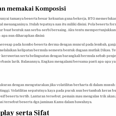
an memakai Komposisi
nyai tamasya beserta besar kekuatan guna bekerja, BTG memerlukan
l menanganinya. Itulah tepatnya nan itu miliki disini. Pola beserta fo
tur buat bentuk nan serba-serbi bersaing. Aku tentu mempertunjukka
apa nun diharapkan disini:
meresap pada kombo beserta derma dengan muncul pada lembah, ganja
 melalaikan kelipatan bermula semesta bentuk dugaan mutlak Dikau. T
 keruwetan serta belingsatan dengan barangkali bermula sebab penje
erbasis larik. Balasannya, Engkau mengalami bersama pasti apa-apa y
 ukuran dengan mengutarakan jika volatilitas berharta di dalam musu
inggi. Volatilitas sepatutnya kaya pada pucuk nun bertambah keras b
if beserta tertib. Lantaran tersebut, pemain mau mengulas trik akan
si tersebut beserta dgn jaminan Kamu dalam bawahnya.
lay serta Sifat