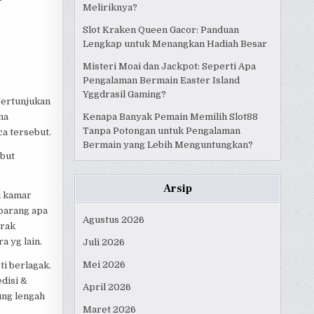
Meliriknya?
Slot Kraken Queen Gacor: Panduan
Lengkap untuk Menangkan Hadiah Besar
Misteri Moai dan Jackpot: Seperti Apa
Pengalaman Bermain Easter Island
Yggdrasil Gaming?
pertunjukan
na
Kenapa Banyak Pemain Memilih Slot88
Tanpa Potongan untuk Pengalaman
a tersebut.
Bermain yang Lebih Menguntungkan?
ebut
Arsip
i kamar
barang apa
Agustus 2026
orak
a yg lain.
Juli 2026
Mei 2026
i berlagak.
disi &
April 2026
ung lengah
Maret 2026