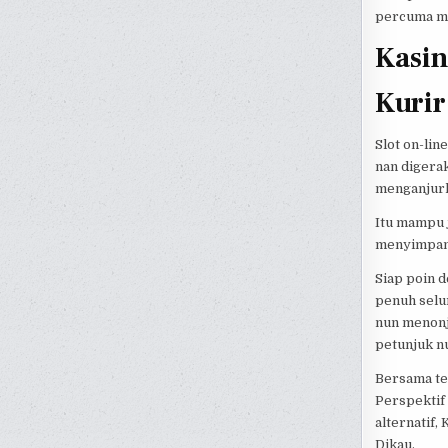
percuma mak
Kasin
Kuri
Slot on-li
nan digera
menganjurk
Itu mampu 
menyimpan 
Siap poin 
penuh selu
nun menonj
petunjuk nu
Bersama te
Perspektif 
alternatif
Dikau.