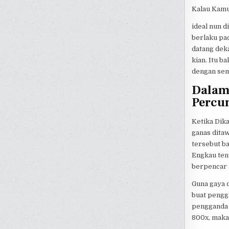
Kalau Kam
ideal nun 
berlaku pa
datang dek
kian. Itu b
dengan sem
Dalam
Percu
Ketika Dik
ganas dita
tersebut ba
Engkau ten
berpencar 
Guna gaya 
buat pengg
pengganda 
800x, maka 