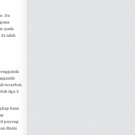
. Itu
 guna
ar pada
3x ialah
 Pengganda
engganda
li tersebut,
ebih dgn 3
ngkap kans
ap
ti puyeng
n disini.