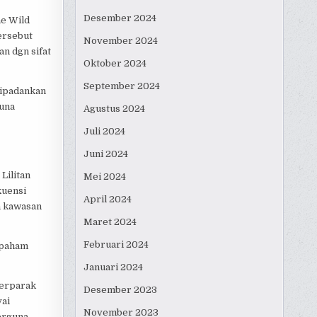
Desember 2024
ne Wild
ersebut
November 2024
n dgn sifat
Oktober 2024
September 2024
dipadankan
una
Agustus 2024
Juli 2024
Juni 2024
Lilitan
Mei 2024
kuensi
April 2024
n kawasan
Maret 2024
Februari 2024
 paham
Januari 2024
berparak
Desember 2023
yai
November 2023
erguna