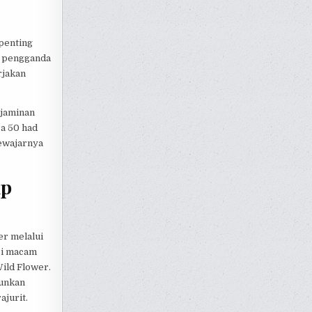
penting
at pengganda
rjakan
 jaminan
a 50 had
ewajarnya
up
er melalui
si macam
Wild Flower.
runkan
ajurit.