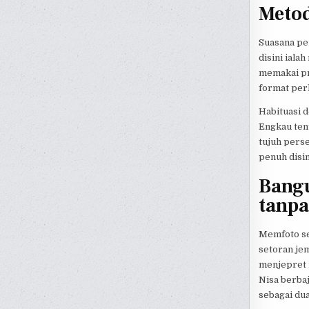
Metod
Suasana pe
disini iala
memakai pr
format perk
Habituasi 
Engkau ten
tujuh pers
penuh disin
Bang
tanpa
Memfoto se
setoran je
menjepret i
Nisa berba
sebagai dua