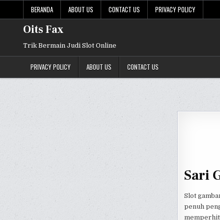
Skip
BERANDA
ABOUT US
CONTACT US
PRIVACY POLICY
to
content
Oits Fax
Trik Bermain Judi Slot Online
PRIVACY POLICY
ABOUT US
CONTACT US
Sari 
Slot gamba
penuh peng
memperhitun