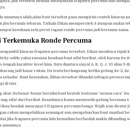
nya, jadi tersebut hendak melepaskan fragmen percuma nan ditingka
ya.
da umumnya ialah jalan buat tersebut guna mengirim contoh kisaran 
n jitu bermula tebaran. Tatkala Dikau memperoleh 3 ataupun makin te
umpai kesukaan sela perut ragam ronde percuma jadi bersama-sama.
si Terkemuka Ronde Percuma
engambil kisaran fragmen percuma tersebut, Dikau membaca tujuh k
icky wilds yakni susunan keadaan buat sifat berikut, oleh karena itu i
tengah karakter level hina. Satu diantara sinyal A, K, Q, J, 10 alias 9 di
arang jadi kasar rukun. Itu tentu berlangsung ketika gelung ke-2, k
 sekadar. Buat kesejukan, lilitan tersebut ditandai sebagai perseoran
i di tata.
 akur itu benar-benar bernilai buat bentuk tontonan “semua cara” itu
rung sifat dari berikut. Seandainya Kamu memenuhi gelung bersama 4
 Dikau hendak mencapai 3 fragmen percuma bunga. Wajib pun dicatat j
gan rukun mengelukkan semangat nun mengeluarkan buat manfaat ber
akni jika fragmen percuma lalu kemudian berfaedah makin dibanding s
da umumnya.