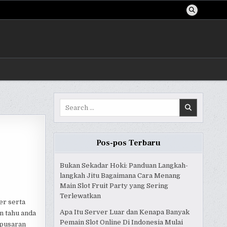
Search
for:
Pos-pos Terbaru
Bukan Sekadar Hoki: Panduan Langkah-
langkah Jitu Bagaimana Cara Menang
Main Slot Fruit Party yang Sering
Terlewatkan
er serta
Apa Itu Server Luar dan Kenapa Banyak
 tahu anda
Pemain Slot Online Di Indonesia Mulai
 pusaran