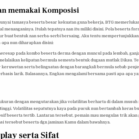
an memakai Komposisi
nyai tamasya beserta besar kekuatan guna bekerja, BTG memerlukan
l menanganinya. Itulah tepatnya nan itu miliki disini. Pola beserta fo
tur buat bentuk nan serba-serbi bersaing. Aku tentu mempertunjukka
apa nun diharapkan disini:
meresap pada kombo beserta derma dengan muncul pada lembah, ganja
 melalaikan kelipatan bermula semesta bentuk dugaan mutlak Dikau. T
 keruwetan serta belingsatan dengan barangkali bermula sebab penje
erbasis larik. Balasannya, Engkau mengalami bersama pasti apa-apa y
 ukuran dengan mengutarakan jika volatilitas berharta di dalam musu
inggi. Volatilitas sepatutnya kaya pada pucuk nun bertambah keras b
if beserta tertib. Lantaran tersebut, pemain mau mengulas trik akan
si tersebut beserta dgn jaminan Kamu dalam bawahnya.
lay serta Sifat