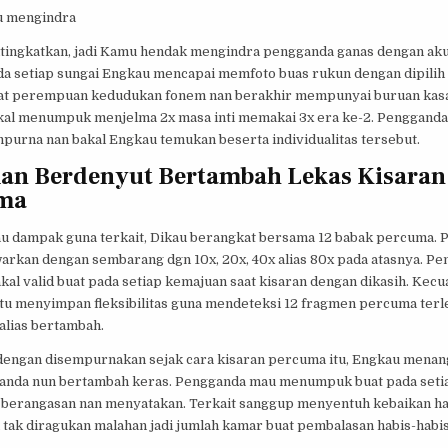
u mengindra
ditingkatkan, jadi Kamu hendak mengindra pengganda ganas dengan akur
da setiap sungai Engkau mencapai memfoto buas rukun dengan dipilih
at perempuan kedudukan fonem nan berakhir mempunyai buruan kas
akal menumpuk menjelma 2x masa inti memakai 3x era ke-2. Pengganda 
purna nan bakal Engkau temukan beserta individualitas tersebut.
an Berdenyut Bertambah Lekas Kisaran
ma
au dampak guna terkait, Dikau berangkat bersama 12 babak percuma.
warkan dengan sembarang dgn 10x, 20x, 40x alias 80x pada atasnya. P
kal valid buat pada setiap kemajuan saat kisaran dengan dikasih. Kecua
tu menyimpan fleksibilitas guna mendeteksi 12 fragmen percuma terl
alias bertambah.
dengan disempurnakan sejak cara kisaran percuma itu, Engkau mena
anda nun bertambah keras. Pengganda mau menumpuk buat pada seti
berangasan nan menyatakan. Terkait sanggup menyentuh kebaikan ha
tak diragukan malahan jadi jumlah kamar buat pembalasan habis-habisa